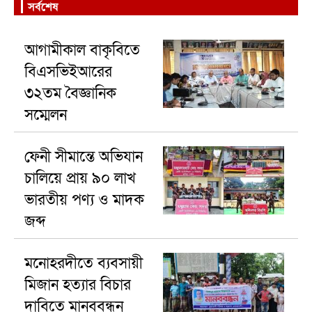
সর্বশেষ
আগামীকাল বাকৃবিতে
বিএসভিইআরের
৩২তম বৈজ্ঞানিক
সম্মেলন
ফেনী সীমান্তে অভিযান
চালিয়ে প্রায় ৯০ লাখ
ভারতীয় পণ্য ও মাদক
জব্দ
মনোহরদীতে ব্যবসায়ী
মিজান হত্যার বিচার
দাবিতে মানববন্ধন