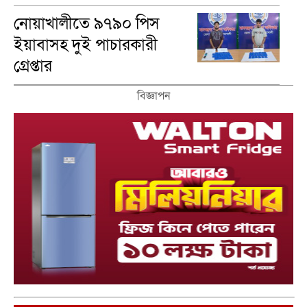
মৃত‌্যুবা‌র্ষিকী পালন
নোয়াখালীতে ৯৭৯০ পিস
ইয়াবাসহ দুই পাচারকারী
গ্রেপ্তার
বিজ্ঞাপন