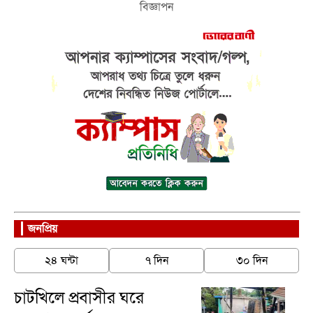
বিজ্ঞাপন
জনপ্রিয়
২৪ ঘন্টা
৭ দিন
৩০ দিন
চাটখিলে প্রবাসীর ঘরে