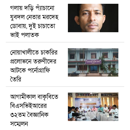
গলায় দড়ি প্যাঁচানো
যুবদল নেতার মরদেহ
ডোবায়, দুই চাচাতো
ভাই পলাতক
নোয়াখালীতে চাকরির
প্রলোভনে তরুণীদের
আটকে পর্নোগ্রাফি
তৈরি
আগামীকাল বাকৃবিতে
বিএসভিইআরের
৩২তম বৈজ্ঞানিক
সম্মেলন