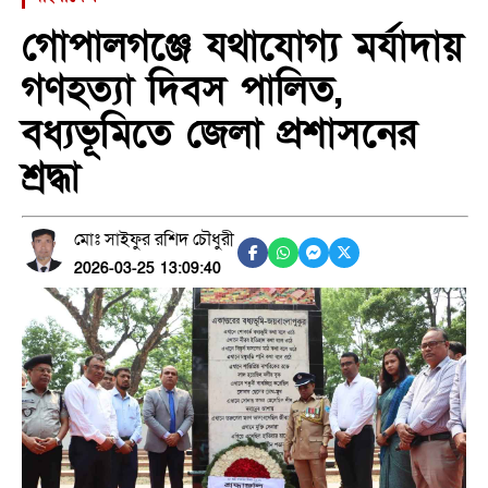
গোপালগঞ্জে যথাযোগ্য মর্যাদায়
গণহত্যা দিবস পালিত,
বধ্যভূমিতে জেলা প্রশাসনের
শ্রদ্ধা
মোঃ সাইফুর রশিদ চৌধুরী
2026-03-25 13:09:40