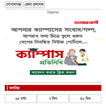
গোপালগঞ্জ
জেলা প্রশাসক
বিজ্ঞাপন
জনপ্রিয়
২৪ ঘন্টা
৭ দিন
৩০ দিন