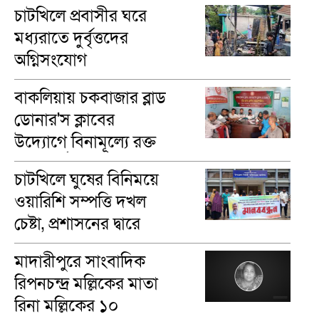
চাটখিলে প্রবাসীর ঘরে
মধ্যরাতে দুর্বৃত্তদের
অগ্নিসংযোগ
বাকলিয়ায় চকবাজার ব্লাড
ডোনার'স ক্লাবের
উদ্যোগে বিনামূল্যে রক্ত
গ্রুপ নির্ণয়
চাটখিলে ঘুষের বিনিময়ে
ওয়ারিশি সম্পত্তি দখল
চেষ্টা, প্রশাসনের দ্বারে
ভুক্তভোগীরা
মাদারীপু‌রে সাংবাদিক
রিপনচন্দ্র মল্লিকের মাতা
রিনা মল্লি‌কের ১০