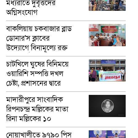
মধ্যরাতে দুর্বৃত্তদের
অগ্নিসংযোগ
বাকলিয়ায় চকবাজার ব্লাড
ডোনার'স ক্লাবের
উদ্যোগে বিনামূল্যে রক্ত
গ্রুপ নির্ণয়
চাটখিলে ঘুষের বিনিময়ে
ওয়ারিশি সম্পত্তি দখল
চেষ্টা, প্রশাসনের দ্বারে
ভুক্তভোগীরা
মাদারীপু‌রে সাংবাদিক
রিপনচন্দ্র মল্লিকের মাতা
রিনা মল্লি‌কের ১০
মৃত‌্যুবা‌র্ষিকী পালন
নোয়াখালীতে ৯৭৯০ পিস