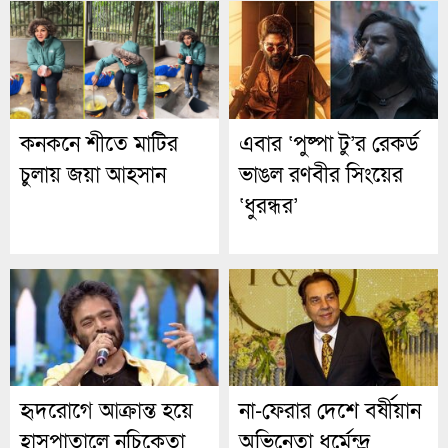
এবার ‘পুষ্পা টু’র রেকর্ড
কনকনে শীতে মাটির
ভাঙল রণবীর সিংয়ের
চুলায় জয়া আহসান
‘ধুরন্ধর’
হৃদরোগে আক্রান্ত হয়ে
না-ফেরার দেশে বর্ষীয়ান
হাসপাতালে নচিকেতা
অভিনেতা ধর্মেন্দ্র