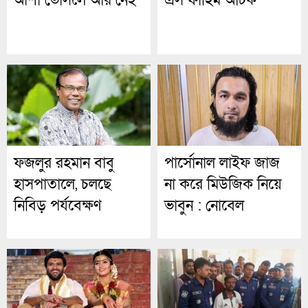
আশা ভোঁসলে আর নেই
এস ফাহিম আটক
ফজলুর রহমান বাবু
পার্সোনাল লাইফ জাজ
হাসপাতালে, চলছে
না করে মিউজিক নিয়ে
নিবিড় পর্যবেক্ষণ
ভাবুন : নোবেল