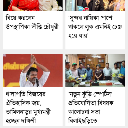
বিয়ে করলেন
‘সুন্দর নায়িকা পাশে
উপস্থাপিকা দীপ্তি চৌধুরী
থাকলে লুক এমনিই চেঞ্জ
হয়ে যায়’
থালাপতি বিজয়ের
‘নতুন কুঁড়ি স্পোর্টস’
ঐতিহাসিক জয়,
প্রতিযোগিতা বিষয়ক
তামিলনাড়ুর মুখ্যমন্ত্রী
আলোচনা সভা
হচ্ছেন দক্ষিণী
বিলাইছড়িতে