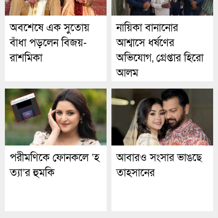
অবশেষে এক সুতোয়
নায়িকা বানানোর
বাঁধা পড়লেন বিজয়-
আশ্বাসে ধর্ষণের
রাশমিকা
অভিযোগ, গ্রেপ্তার হিরো
আলম
পরীমণিকে ফোনকলে ‘হ
আবারও সংসার ভাঙছে
ত্যা’র হুমকি
তাহসানের