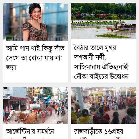
বৈঠার তালে মুখর
আমি পান খাই কিন্তু দাঁত
দশআনী নদী,
দেখে তা বোঝা যায় না:
সাজিমারায় ঐতিহ্যবাহী
জয়া
নৌকা বাইচের উদ্বোধন
আর্জেন্টিনার সমর্থনে
রাজবাড়ীতে ১৬প্রহর