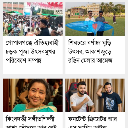
সুপারস্টার
গোপালগঞ্জে ঐতিহ্যবাহী
শিবচরে বর্ণাঢ্য ঘুড়ি
চড়ক পূজা উৎসবমুখর
উৎসব, আকাশজুড়ে
পরিবেশে সম্পন্ন
রঙিন মেলার আমেজ
কিংবদন্তী সঙ্গীতশিল্পী
কনটেন্ট ক্রিয়েটর আর