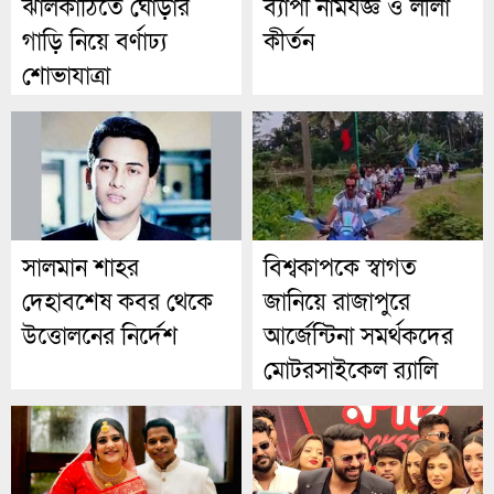
ঝালকাঠিতে ঘোড়ার
ব্যাপী নামযজ্ঞ ও লীলা
গাড়ি নিয়ে বর্ণাঢ্য
কীর্তন
শোভাযাত্রা
সালমান শাহর
বিশ্বকাপকে স্বাগত
দেহাবশেষ কবর থেকে
জানিয়ে রাজাপুরে
উত্তোলনের নির্দেশ
আর্জেন্টিনা সমর্থকদের
মোটরসাইকেল র‍্যালি