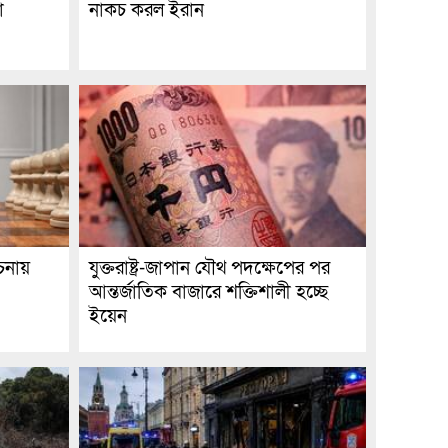
া
নাকচ করল ইরান
চনায়
যুক্তরাষ্ট্র-জাপান যৌথ পদক্ষেপের পর
আন্তর্জাতিক বাজারে শক্তিশালী হচ্ছে
ইয়েন