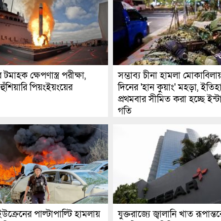
টমাহক ক্ষেপণাস্ত্র পরীক্ষা,
সম্ভাব্য চীনা হামলা মোকাবিলা
হুঁশিয়ারি পিয়ংইয়ংয়ের
দিনের 'হান কুয়াং' মহড়া, ইতি
প্রথমবার সীমিত করা হচ্ছে ইন্
গতি
উক্রেনের পাল্টাপাল্টি হামলায়
যুক্তরাজ্যে জ্বালানি খাত রূপান্