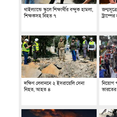
থাইল্যান্ডে স্কুলে শিক্ষার্থীর বন্দুক হামলা,
জন্মসূত্
শিক্ষকসহ নিহত ৭
ট্রাম্পে
দক্ষিণ লেবাননে ২ ইসরায়েলি সেনা
নিয়োগ প
নিহত, আহত ৪
ভারতের 