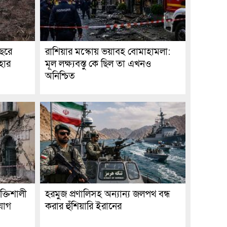
বছরে
রাশিয়ার মস্কোয় ভয়াবহ বোমাহামলা:
 হার
মূল লক্ষ্যবস্তু কে ছিল তা এখনও
অনিশ্চিত
ক্তিশালী
হরমুজ প্রণালিসহ অন্যান্য জলপথ বন্ধ
যোগ
করার হুঁশিয়ারি ইরানের