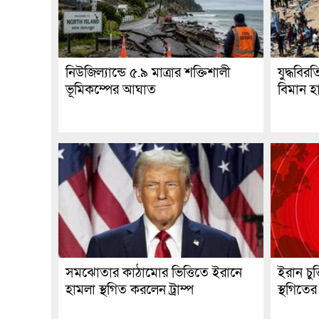
নিউজিল্যান্ডে ৫.৯ মাত্রার শক্তিশালী
যুদ্ধবি
ভূমিকম্পের আঘাত
বিমান হ
সমঝোতার কাঠামোর ভিত্তিতে ইরানে
ইরান চুক
হামলা স্থগিত করলেন ট্রাম্প
স্থগিতের