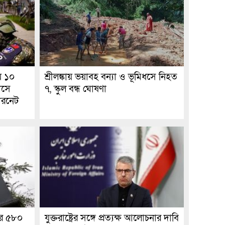
য় ১০
শ্রীলঙ্কায় ভয়াবহ বন্যা ও ভূমিধসে নিহত
হাসে
৭, স্কুল বন্ধ ঘোষণা
টারনেট
তরে ৫৮০
যুক্তরাষ্ট্রের সঙ্গে প্রত্যক্ষ আলোচনার দাবি