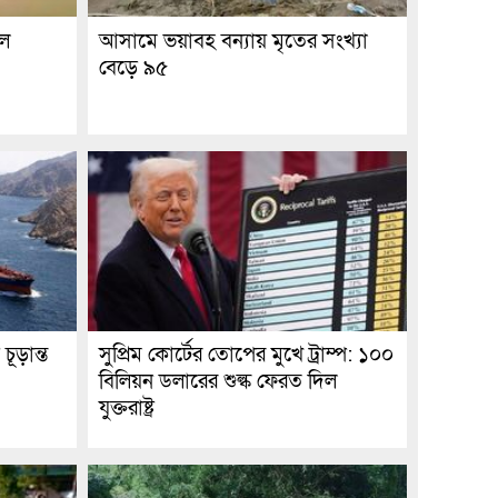
লে
আসামে ভয়াবহ বন্যায় মৃতের সংখ্যা
বেড়ে ৯৫
ূড়ান্ত
সুপ্রিম কোর্টের তোপের মুখে ট্রাম্প: ১০০
বিলিয়ন ডলারের শুল্ক ফেরত দিল
যুক্তরাষ্ট্র