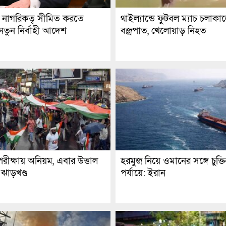
থাইল্যান্ডে ফুটবল ম্যাচ চলাকা
রে নাগরিকত্ব সীমিত করতে
বজ্রপাত, খেলোয়াড় নিহত
র নতুন নির্বাহী আদেশ
রীক্ষায় অনিয়ম, এবার উত্তাল
হরমুজ নিয়ে ওমানের সঙ্গে চুক্তি চ
ঝাড়খণ্ড
পর্যায়ে: ইরান