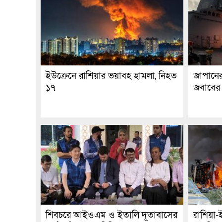
ইউক্রেনে রাশিয়ার ভয়াবহ হামলা, নিহত
জাপানের 
১৭
জবাবের 
শিবচরে আইওএম ও ইতালি দূতাবাসের
রাশিয়া-ই