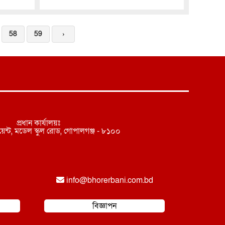
58
59
›
প্রধান কার্যালয়ঃ
েন্ট, মডেল স্কুল রোড, গোপালগঞ্জ - ৮১০০
info@
bhorerbani.com.bd
বিজ্ঞাপন