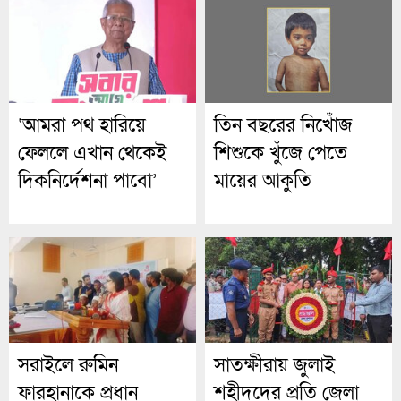
‘আমরা পথ হারিয়ে
তিন বছরের নিখোঁজ
ফেললে এখান থেকেই
শিশুকে খুঁজে পেতে
দিকনির্দেশনা পাবো’
মায়ের আকুতি
সরাইলে রুমিন
সাতক্ষীরায় জুলাই
ফারহানাকে প্রধান
শহীদদের প্রতি জেলা