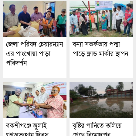
জেলা পরিষদ চেয়ারম্যান
বন্যা সতর্কতায় পদ্মা
এর পাংখোয়া পাড়া
পাড়ে ফ্লাড মার্কার স্থাপন
পরিদর্শন
বকশীগঞ্জে জুলাই
বৃষ্টির পানিতে তলিয়ে
গণঅভ্যুত্থান দিবস
গেছে বিনোদপুর