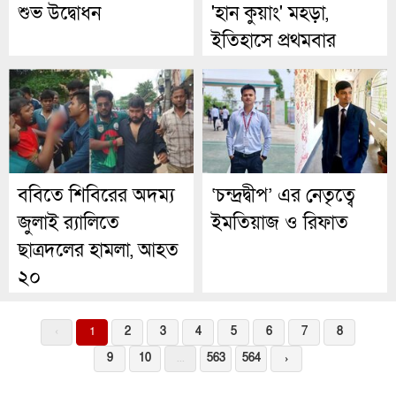
শুভ উদ্বোধন
'হান কুয়াং' মহড়া,
ইতিহাসে প্রথমবার
সীমিত করা হচ্ছে
ইন্টারনেট গতি
ববিতে শিবিরের অদম্য
‘চন্দ্রদ্বীপ’ এর নেতৃত্বে
জুলাই র‍্যালিতে
ইমতিয়াজ ও রিফাত
ছাত্রদলের হামলা, আহত
২০
‹
1
2
3
4
5
6
7
8
9
10
...
563
564
›