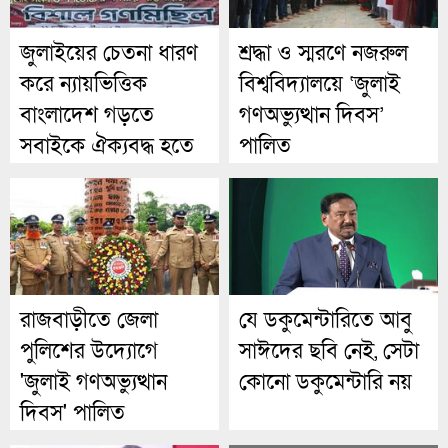
জুলাইয়ের চেতনা ধারণ
শ্রদ্ধা ও স্মরণে নজরুল
করে ন্যায়ভিত্তিক
বিশ্ববিদ্যালয়ে ‘জুলাই
বাংলাদেশ গড়তে
গণঅভ্যুত্থান দিবস’
সবাইকে ঐক্যবদ্ধ হতে
পালিত
হবে: মতিউর রহমান
রাজবাড়ীতে জেলা
যে ডকুমেন্টারিতে আবু
পুলিশের উদ্যোগে
সাঈদের ছবি নেই, সেটা
'জুলাই গণঅভ্যুত্থান
কোনো ডকুমেন্টারি নয়
দিবস' পালিত