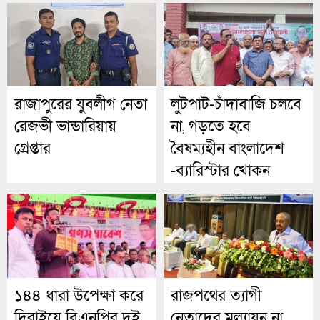
রাজাপুরের যুবলীগ নেতা
লুটপাট-চাঁদাবাজি চলবে
রেজভী ভান্ডারিয়ায়
না, গড়তে হবে
গ্রেপ্তার
বৈষম্যহীন বাংলাদেশ
-ব্যারিস্টার খোকন
১৪৪ ধারা উপেক্ষা করে
রাজপথের ত্যাগী
দিরাইয়ে বিএনপির দুই
নেতাদের মূল্যায়ন না