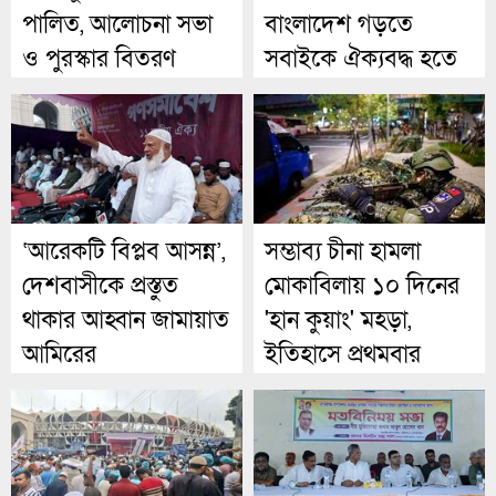
পালিত, আলোচনা সভা
বাংলাদেশ গড়তে
ও পুরস্কার বিতরণ
সবাইকে ঐক্যবদ্ধ হতে
হবে: মতিউর রহমান
‘আরেকটি বিপ্লব আসন্ন’,
সম্ভাব্য চীনা হামলা
দেশবাসীকে প্রস্তুত
মোকাবিলায় ১০ দিনের
থাকার আহ্বান জামায়াত
'হান কুয়াং' মহড়া,
আমিরের
ইতিহাসে প্রথমবার
সীমিত করা হচ্ছে
ইন্টারনেট গতি