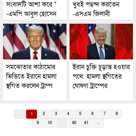
সংবাদটি আশা করে "
খুবই পছন্দ করতেন
-এমপি আবুল হোসেন
-এসএম জিলানী
খান
সমঝোতার কাঠামোর
ইরান চুক্তি চূড়ান্ত হওয়ার
ভিত্তিতে ইরানে হামলা
পথে: হামলা স্থগিতের
স্থগিত করলেন ট্রাম্প
ঘোষণা ট্রাম্পের
‹
1
2
3
4
5
6
7
8
9
10
...
40
41
›