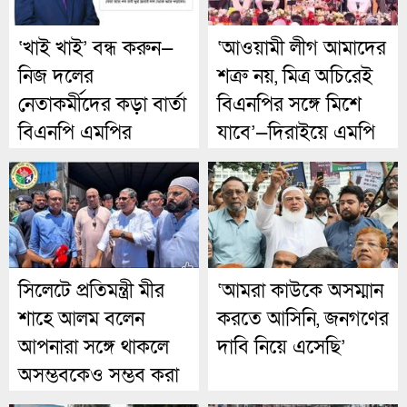
‘খাই খাই’ বন্ধ করুন—
‘আওয়ামী লীগ আমাদের
নিজ দলের
শত্রু নয়, মিত্র অচিরেই
নেতাকর্মীদের কড়া বার্তা
বিএনপির সঙ্গে মিশে
বিএনপি এমপির
যাবে’—দিরাইয়ে এমপি
নাছির চৌধুরী।
সিলেটে প্রতিমন্ত্রী মীর
‘আমরা কাউকে অসম্মান
শাহে আলম বলেন
করতে আসিনি, জনগণের
আপনারা সঙ্গে থাকলে
দাবি নিয়ে এসেছি’
অসম্ভবকেও সম্ভব করা
যায়।