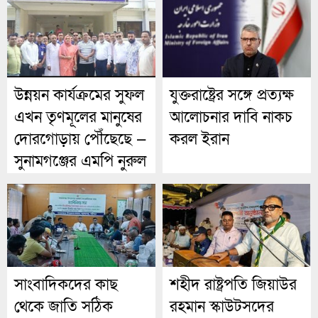
উন্নয়ন কার্যক্রমের সুফল
যুক্তরাষ্ট্রের সঙ্গে প্রত্যক্ষ
এখন তৃণমূলের মানুষের
আলোচনার দাবি নাকচ
দোরগোড়ায় পৌঁছেছে —
করল ইরান
সুনামগঞ্জের এমপি নুরুল
ইসলাম নুরুল।
সাংবাদিকদের কাছ
শহীদ রাষ্ট্রপতি জিয়াউর
থেকে জাতি সঠিক
রহমান স্কাউটসদের