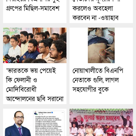
গ্রুপের মিছিল-সমাবেশ
করলেও অবহেলা
করবেন না -ওয়াহাব
আকন্দ
‘ভারতকে ভয় পেয়েই
নোয়াখালীতে বিএনপি
কি ফেলানী ও
নেতাকে গুলি, লাগল
মোদিবিরোধী
সহযোগীর বুকে
আন্দোলনের ছবি সরানো
হয়েছে?’