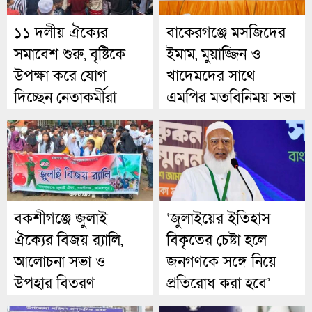
১১ দলীয় ঐক্যের
বাকেরগঞ্জে মসজিদের
সমাবেশ শুরু, বৃষ্টিকে
ইমাম, মুয়াজ্জিন ও
উপক্ষা করে যোগ
খাদেমদের সাথে
দিচ্ছেন নেতাকর্মীরা
এমপির মতবিনিময় সভা
অনুষ্ঠিত।
বকশীগঞ্জে জুলাই
‘জুলাইয়ের ইতিহাস
ঐক্যের বিজয় র‍্যালি,
বিকৃতের চেষ্টা হলে
আলোচনা সভা ও
জনগণকে সঙ্গে নিয়ে
উপহার বিতরণ
প্রতিরোধ করা হবে’