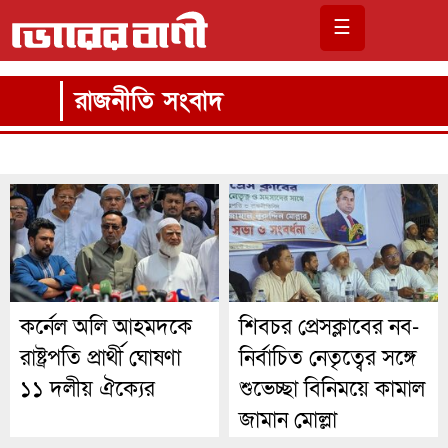
☰
রাজনীতি সংবাদ
কর্নেল অলি আহমদকে
শিবচর প্রেসক্লাবের নব-
রাষ্ট্রপতি প্রার্থী ঘোষণা
নির্বাচিত নেতৃত্বের সঙ্গে
১১ দলীয় ঐক্যের
শুভেচ্ছা বিনিময়ে কামাল
জামান মোল্লা