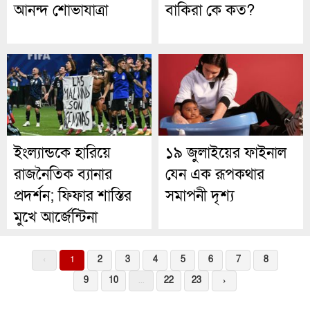
আনন্দ শোভাযাত্রা
বাকিরা কে কত?
ইংল্যান্ডকে হারিয়ে
১৯ জুলাইয়ের ফাইনাল
রাজনৈতিক ব্যানার
যেন এক রূপকথার
প্রদর্শন; ফিফার শাস্তির
সমাপনী দৃশ্য
মুখে আর্জেন্টিনা
‹
1
2
3
4
5
6
7
8
9
10
...
22
23
›