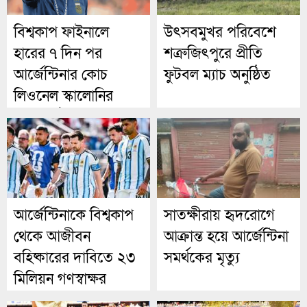
বিশ্বকাপ ফাইনালে
উৎসবমুখর পরিবেশে
হারের ৭ দিন পর
শত্রুজিৎপুরে প্রীতি
আর্জেন্টিনার কোচ
ফুটবল ম্যাচ অনুষ্ঠিত
লিওনেল স্কালোনির
খোলাচিঠি
আর্জেন্টিনাকে বিশ্বকাপ
সাতক্ষীরায় হৃদরোগে
থেকে আজীবন
আক্রান্ত হয়ে আর্জেন্টিনা
বহিষ্কারের দাবিতে ২৩
সমর্থকের মৃত্যু
মিলিয়ন গণস্বাক্ষর