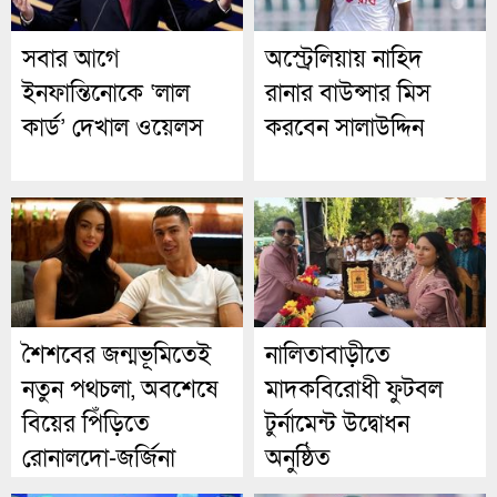
সবার আগে
অস্ট্রেলিয়ায় নাহিদ
ইনফান্তিনোকে ‘লাল
রানার বাউন্সার মিস
কার্ড’ দেখাল ওয়েলস
করবেন সালাউদ্দিন
শৈশবের জন্মভূমিতেই
নালিতাবাড়ীতে
নতুন পথচলা, অবশেষে
মাদকবিরোধী ফুটবল
বিয়ের পিঁড়িতে
টুর্নামেন্ট উদ্বোধন
রোনালদো-জর্জিনা
অনুষ্ঠিত