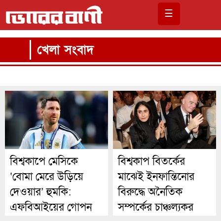
☰
খেলা সংবাদ
বিশ্বকাপে মেসিকে
বিশ্বকাপ বিতর্কের
‘বোমা মেরে উড়িয়ে
মাঝেই ইনফান্তিনোর
দেওয়ার’ হুমকি:
বিরুদ্ধে অনৈতিক
এফবিআইয়ের গোপন
সম্পর্কের চাঞ্চল্যকর