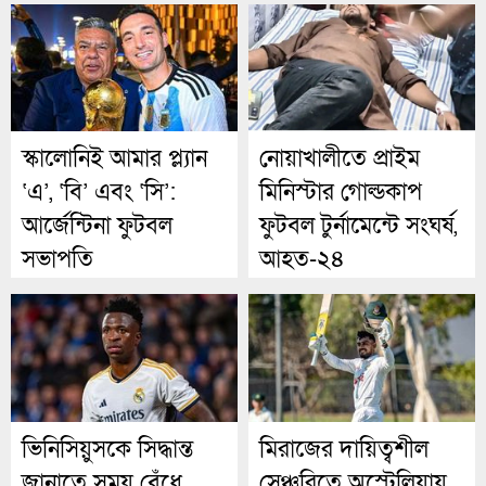
নথি ফাঁস
অভিযোগ
স্কালোনিই আমার প্ল্যান
নোয়াখালীতে প্রাইম
‘এ’, ‘বি’ এবং ‘সি’:
মিনিস্টার গোল্ডকাপ
আর্জেন্টিনা ফুটবল
ফুটবল টুর্নামেন্টে সংঘর্ষ,
সভাপতি
আহত-২৪
ভিনিসিয়ুসকে সিদ্ধান্ত
মিরাজের দায়িত্বশীল
জানাতে সময় বেঁধে
সেঞ্চুরিতে অস্ট্রেলিয়ায়