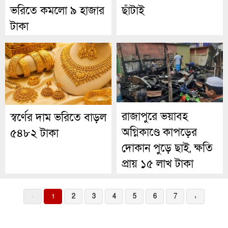
ভরিতে কমলো ৯ হাজার
ছাঁটাই
টাকা
রাজাপুরে ভয়াবহ
স্বর্ণের দাম ভরিতে বাড়ল
অগ্নিকাণ্ডে কাপড়ের
৫৪৮২ টাকা
দোকান পুড়ে ছাই, ক্ষতি
প্রায় ১৫ লাখ টাকা
‹
1
2
3
4
5
6
7
›