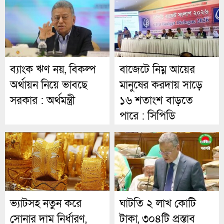
ব্যাংক ঋণ নয়, বিকল্প
বাজেটে নিম্ন আয়ের
অর্থায়ন নিয়ে ভাবছে
মানুষের করদায় সাড়ে
সরকার : অর্থমন্ত্রী
১৬ শতাংশ বাড়তে
পারে : সিপিডি
ভ্যাটসহ নতুন করে
ঘাটতি ২ লাখ কোটি
সোনার দাম নির্ধারণ,
টাকা, ৩০৪টি প্রস্তাব