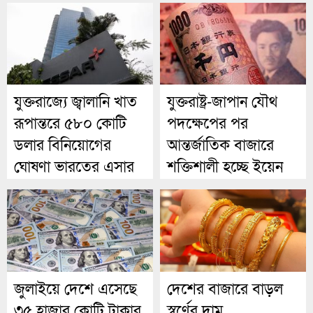
যুক্তরাজ্যে জ্বালানি খাত
যুক্তরাষ্ট্র-জাপান যৌথ
রূপান্তরে ৫৮০ কোটি
পদক্ষেপের পর
ডলার বিনিয়োগের
আন্তর্জাতিক বাজারে
ঘোষণা ভারতের এসার
শক্তিশালী হচ্ছে ইয়েন
গ্রুপের
জুলাইয়ে দেশে এসেছে
দেশের বাজারে বাড়ল
৩৫ হাজার কোটি টাকার
স্বর্ণের দাম