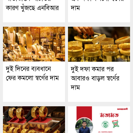
কারণ খুঁজছে এনবিআর
দাম
দুই দিনের ব্যবধানে
দুই দফা কমার পর
ফের কমলো স্বর্ণের দাম
আবারও বাড়ল স্বর্ণের
দাম