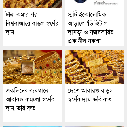
টানা কমার পর
স্মার্ট ইকোনোমিক
বিশ্ববাজারে বাড়ল স্বর্ণের
আড়ালে ‘ডিজিটাল
দাম
দাসত্ব’ ও নজরদারির
এক নীল নকশা
একদিনের ব্যবধানে
দেশে আবারও বাড়ল
আবারও কমলো স্বর্ণের
স্বর্ণের দাম, ভরি কত
দাম, ভরি কত