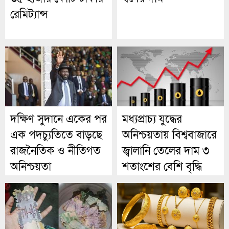
রেমিট্যান্স
দক্ষিণ সুদানে একের পর
মধ্যপ্রাচ্য যুদ্ধের
এক পদচ্যুতিতে বাড়ছে
অনিশ্চয়তায় বিশ্ববাজারে
রাজনৈতিক ও নীতিগত
জ্বালানি তেলের দাম ৩
অনিশ্চয়তা
শতাংশের বেশি বৃদ্ধি