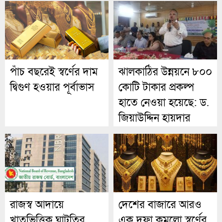
পাঁচ বছরেই স্বর্ণের দাম
ঝালকাঠির উন্নয়নে ৮০০
দ্বিগুণ হওয়ার পূর্বাভাস
কোটি টাকার প্রকল্প
হাতে নেওয়া হয়েছে: ড.
জিয়াউদ্দিন হায়দার
রাজস্ব আদায়ে
দেশের বাজারে আরও
খাতভিত্তিক ঘাটতির
এক দফা কমলো স্বর্ণের