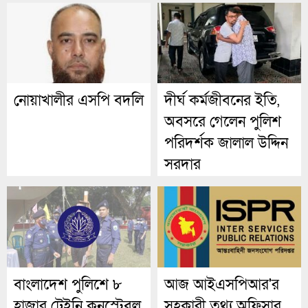
চলছে ব্যবহারিক ও
মৌখিক পরীক্ষা
নোয়াখালীর এসপি বদলি
দীর্ঘ কর্মজীবনের ইতি,
অবসরে গেলেন পুলিশ
পরিদর্শক জালাল উদ্দিন
সরদার
বাংলাদেশ পুলিশে ৮
আজ আইএসপিআর'র
হাজার ট্রেইনি কনস্টেবল
সহকারী তথ্য অফিসার