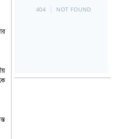
ার
ীয়
েকে
্ত