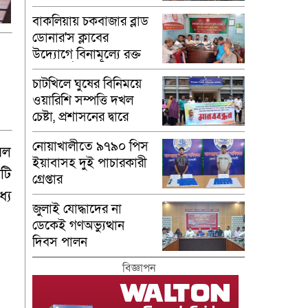
বাকলিয়ায় চকবাজার ব্লাড
ডোনার'স ক্লাবের
উদ্যোগে বিনামূল্যে রক্ত
গ্রুপ নির্ণয়
চাটখিলে ঘুষের বিনিময়ে
ওয়ারিশি সম্পত্তি দখল
চেষ্টা, প্রশাসনের দ্বারে
ভুক্তভোগীরা
নোয়াখালীতে ৯৭৯০ পিস
বল
ইয়াবাসহ দুই পাচারকারী
নটি
গ্রেপ্তার
যে
জুলাই যোদ্ধাদের না
ডেকেই গণঅভ্যুত্থান
দিবস পালন
বিজ্ঞাপন