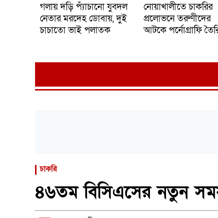
গলায় দড়ি প্যাঁচানো যুবদল
নোয়াখালীতে চাকরির
নেতার মরদেহ ডোবায়, দুই
প্রলোভনে তরুণীদের
চাচাতো ভাই পলাতক
আটকে পর্নোগ্রাফি তৈর
চাকরি
৪৬তম বিসিএসের নতুন সময়