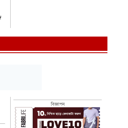
দ
বিজ্ঞাপন