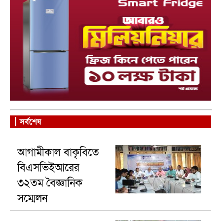
সর্বশেষ
আগামীকাল বাকৃবিতে
বিএসভিইআরের
৩২তম বৈজ্ঞানিক
সম্মেলন