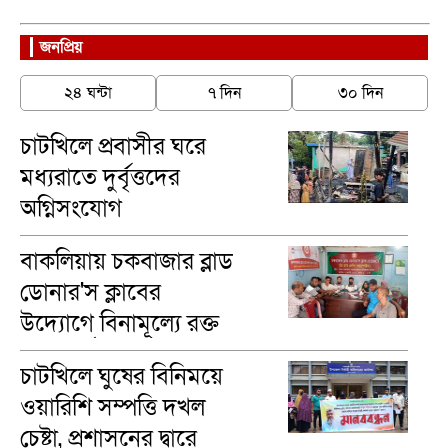
জনপ্রিয়
২৪ ঘন্টা
৭ দিন
৩০ দিন
চাটখিলে প্রবাসীর ঘরে
মধ্যরাতে দুর্বৃত্তদের
অগ্নিসংযোগ
বাকলিয়ায় চকবাজার ব্লাড
ডোনার'স ক্লাবের
উদ্যোগে বিনামূল্যে রক্ত
গ্রুপ নির্ণয়
চাটখিলে ঘুষের বিনিময়ে
ওয়ারিশি সম্পত্তি দখল
চেষ্টা, প্রশাসনের দ্বারে