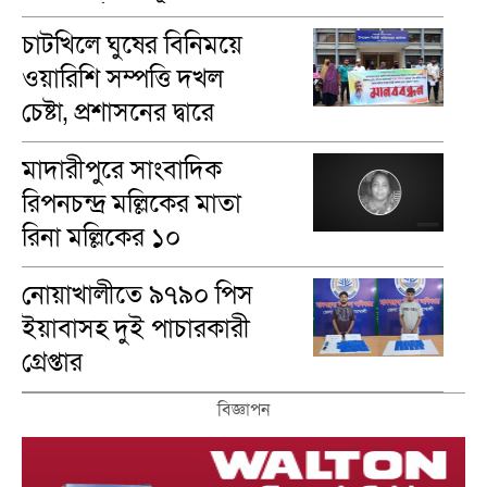
গ্রুপ নির্ণয়
চাটখিলে ঘুষের বিনিময়ে
ওয়ারিশি সম্পত্তি দখল
চেষ্টা, প্রশাসনের দ্বারে
ভুক্তভোগীরা
মাদারীপু‌রে সাংবাদিক
রিপনচন্দ্র মল্লিকের মাতা
রিনা মল্লি‌কের ১০
মৃত‌্যুবা‌র্ষিকী পালন
নোয়াখালীতে ৯৭৯০ পিস
ইয়াবাসহ দুই পাচারকারী
গ্রেপ্তার
বিজ্ঞাপন