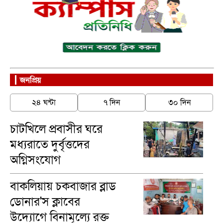
জনপ্রিয়
২৪ ঘন্টা
৭ দিন
৩০ দিন
চাটখিলে প্রবাসীর ঘরে
মধ্যরাতে দুর্বৃত্তদের
অগ্নিসংযোগ
বাকলিয়ায় চকবাজার ব্লাড
ডোনার'স ক্লাবের
উদ্যোগে বিনামূল্যে রক্ত