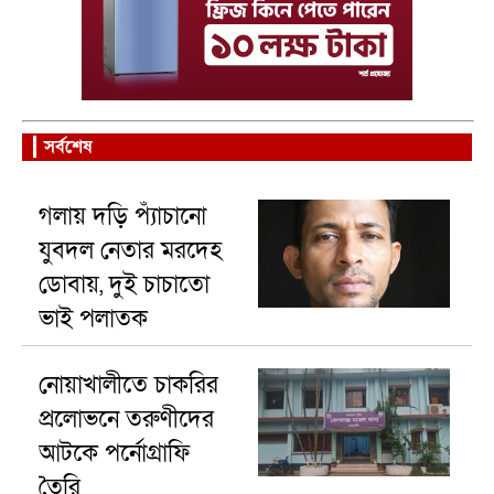
সর্বশেষ
গলায় দড়ি প্যাঁচানো
যুবদল নেতার মরদেহ
ডোবায়, দুই চাচাতো
ভাই পলাতক
নোয়াখালীতে চাকরির
প্রলোভনে তরুণীদের
আটকে পর্নোগ্রাফি
তৈরি