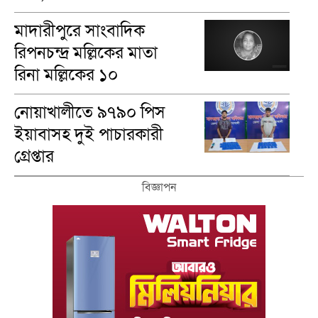
ভুক্তভোগীরা
মাদারীপু‌রে সাংবাদিক
রিপনচন্দ্র মল্লিকের মাতা
রিনা মল্লি‌কের ১০
মৃত‌্যুবা‌র্ষিকী পালন
নোয়াখালীতে ৯৭৯০ পিস
ইয়াবাসহ দুই পাচারকারী
গ্রেপ্তার
বিজ্ঞাপন