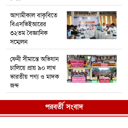
আগামীকাল বাকৃবিতে
বিএসভিইআরের
৩২তম বৈজ্ঞানিক
সম্মেলন
ফেনী সীমান্তে অভিযান
চালিয়ে প্রায় ৯০ লাখ
ভারতীয় পণ্য ও মাদক
জব্দ
পরবর্তী সংবাদ