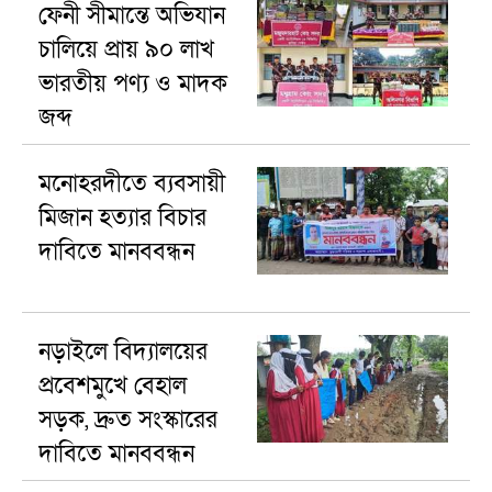
ফেনী সীমান্তে অভিযান
চালিয়ে প্রায় ৯০ লাখ
ভারতীয় পণ্য ও মাদক
জব্দ
মনোহরদীতে ব্যবসায়ী
মিজান হত্যার বিচার
দাবিতে মানববন্ধন
নড়াইলে বিদ্যালয়ের
প্রবেশমুখে বেহাল
সড়ক, দ্রুত সংস্কারের
দাবিতে মানববন্ধন