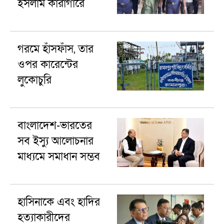
ইসলাম কারাগারে
গরমে হাঁসফাঁস, তার
ওপর কারেন্টের
লুকোচুরি
বাংলাদেশ-ভারতের
সব ইস্যু আলোচনার
মাধ্যমে সমাধান সম্ভব
হাসিনাকে এবং হা‌দির
হত্যাকারীদের