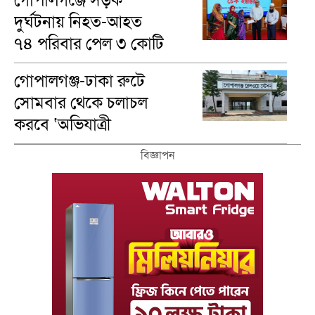
গোপালগঞ্জে সড়ক
দুর্ঘটনায় নিহত-আহত
৭৪ পরিবার পেল ৩ কোটি
৪৬ লাখ টাকা
গোপালগঞ্জ-ঢাকা রুটে
সোমবার থেকে চলাচল
করবে ‘অভিযাত্রী
কমিউটার’ ট্রেন
বিজ্ঞাপন