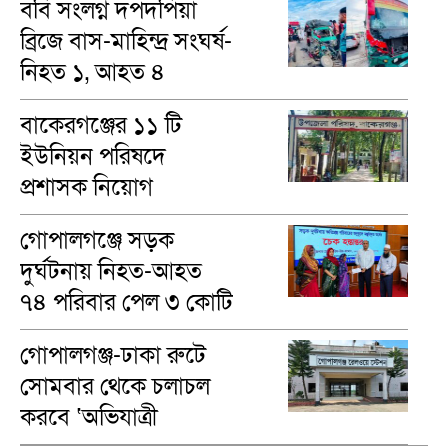
ববি সংলগ্ন দপদপিয়া
ব্রিজে বাস-মাহিন্দ্র সংঘর্ষ-
নিহত ১, আহত ৪
বাকেরগঞ্জের ১১ টি
ইউনিয়ন পরিষদে
প্রশাসক নিয়োগ
গোপালগঞ্জে সড়ক
দুর্ঘটনায় নিহত-আহত
৭৪ পরিবার পেল ৩ কোটি
৪৬ লাখ টাকা
গোপালগঞ্জ-ঢাকা রুটে
সোমবার থেকে চলাচল
করবে ‘অভিযাত্রী