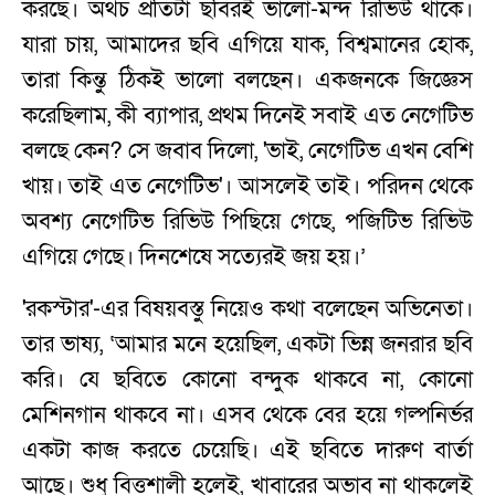
করছে। অথচ প্রতিটা ছবিরই ভালো-মন্দ রিভিউ থাকে।
যারা চায়, আমাদের ছবি এগিয়ে যাক, বিশ্বমানের হোক,
তারা কিন্তু ঠিকই ভালো বলছেন। একজনকে জিজ্ঞেস
করেছিলাম, কী ব্যাপার, প্রথম দিনেই সবাই এত নেগেটিভ
বলছে কেন? সে জবাব দিলো, 'ভাই, নেগেটিভ এখন বেশি
খায়। তাই এত নেগেটিভ'। আসলেই তাই। পরিদন থেকে
অবশ্য নেগেটিভ রিভিউ পিছিয়ে গেছে, পজিটিভ রিভিউ
এগিয়ে গেছে। দিনশেষে সত্যেরই জয় হয়।’
'রকস্টার'-এর বিষয়বস্তু নিয়েও কথা বলেছেন অভিনেতা।
তার ভাষ্য, ‘আমার মনে হয়েছিল, একটা ভিন্ন জনরার ছবি
করি। যে ছবিতে কোনো বন্দুক থাকবে না, কোনো
মেশিনগান থাকবে না। এসব থেকে বের হয়ে গল্পনির্ভর
একটা কাজ করতে চেয়েছি। এই ছবিতে দারুণ বার্তা
আছে। শুধু বিত্তশালী হলেই, খাবারের অভাব না থাকলেই