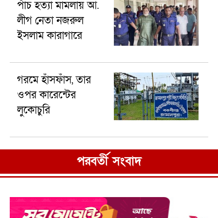
পাঁচ হত্যা মামলায় আ.
লীগ নেতা নজরুল
ইসলাম কারাগারে
গরমে হাঁসফাঁস, তার
ওপর কারেন্টের
লুকোচুরি
পরবর্তী সংবাদ