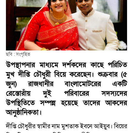
ছবি : সংগৃহিত
উপস্থাপনার মাধ্যমে দর্শকদের কাছে পরিচিত
মুখ দীপ্তি চৌধুরী বিয়ে করেছেন। শুক্রবার (৫
জুন) রাজধানীর বাংলামোটরের একটি
রেস্তোরাঁয় দুই পরিবারের সদস্যদের
উপস্থিতিতে সম্পন্ন হয়েছে তাদের আকদের
আনুষ্ঠানিকতা।
দীপ্তি চৌধুরীর স্বামীর নাম মুশতাক ইবনে আইয়ুব। বিয়ের