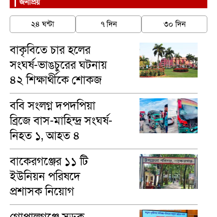
জনপ্রিয়
২৪ ঘন্টা
৭ দিন
৩০ দিন
বাকৃবিতে চার হলের
সংঘর্ষ-ভাঙচুরের ঘটনায়
৪২ শিক্ষার্থীকে শোকজ
ববি সংলগ্ন দপদপিয়া
ব্রিজে বাস-মাহিন্দ্র সংঘর্ষ-
নিহত ১, আহত ৪
বাকেরগঞ্জের ১১ টি
ইউনিয়ন পরিষদে
প্রশাসক নিয়োগ