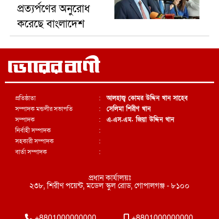
প্রত্যর্পণের অনুরোধ
করেছে বাংলাদেশ
প্রতিষ্ঠাতা
:
আলহাজ্ব কোমর উদ্দিন খান সাহেব
সম্পাদক মন্ডলীর সভাপতি
:
সেলিমা শিরীণ খান
সম্পাদক
:
এ.এস.এম. জিয়া উদ্দিন খান
নির্বাহী সম্পাদক
:
সহকারী সম্পাদক
:
বার্তা সম্পাদক
:
প্রধান কার্যালয়ঃ
২৩৮, শিরীণ পয়েন্ট, মডেল স্কুল রোড, গোপালগঞ্জ - ৮১০০
+8801000000000
+8801000000000