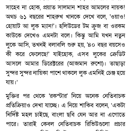
সাহেব না হোক, প্রয়াত সালমান শাহর আমলের নায়ক!
অথচ ৬১ বছরের শাহরুখ খানকে দেখে বলে, 'ওয়াও!
হোয়াট আ লুক ম্যান!'। হলিউডের টম ক্রুজ বা ওরকম
কাউকে দেখেও এমনটা বলে। কিন্তু আমি যখন নতুন
লুকে আসি, তখনই বলাবলি শুরু হয়, '৪০ বছর বয়সেও
কী করে ফেলেছে!' যাইহোক, এসব লুকের ক্রেডিট
আসলে আমার ডিরেক্টরের (আজমান রুশো)। তাছাড়া
সুন্দর সুন্দর নায়িকা পাশে থাকলে লুক এমনিই চেঞ্জ হয়ে
যায়।’
মুক্তির পর থেকে 'রকস্টার' নিয়ে অনেক নেতিবাচক
প্রতিক্রিয়াও দেখা যাচ্ছে। এ নিয়ে শাকিব বলেন, ‘একটা
নির্দিষ্ট মহল চাইছে, বাংলা ছবি যেন আর না এগোতে
পারে। তারাই কেবল নেতিবাচক রিভিউগুলো প্রচার