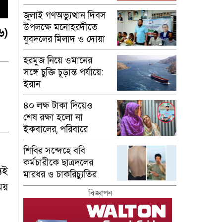
মাসুম
জুলাই গণঅভ্যুত্থান দিবস
উপলক্ষে মনোহরদীতে
৬)
যুবদলের মিলাদ ও দোয়া
মাহফিল অনুষ্ঠিত
হরমুজ নিয়ে ওমানের
সঙ্গে চুক্তি চূড়ান্ত পর্যায়ে:
ইরান
৪০ লক্ষ টাকা দিয়েও
শেষ রক্ষা হলো না
ইকবালের, পরিবারে
শোকের মাতম
শিবির সন্দেহে ববি
কর্মচারীকে ছাত্রদলের
েই
মারধর ও চাকরিচ্যুতির
অভিযোগ
ময়
বিজ্ঞাপন