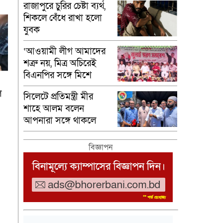
রাজাপুরে চুরির চেষ্টা ব্যর্থ,
শিকলে বেঁধে রাখা হলো
যুবক
‘আওয়ামী লীগ আমাদের
শত্রু নয়, মিত্র অচিরেই
বিএনপির সঙ্গে মিশে
যাবে’—দিরাইয়ে এমপি
ল
সিলেটে প্রতিমন্ত্রী মীর
নাছির চৌধুরী।
শাহে আলম বলেন
আপনারা সঙ্গে থাকলে
অসম্ভবকেও সম্ভব করা
যায়।
বিজ্ঞাপন