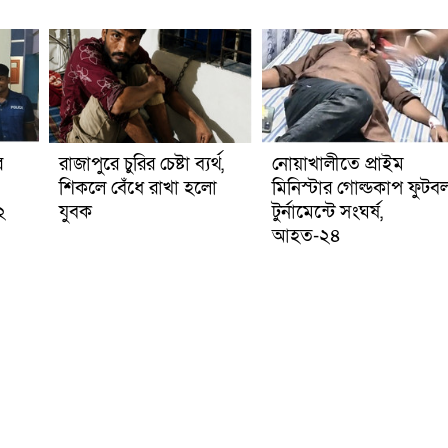
র
রাজাপুরে চুরির চেষ্টা ব্যর্থ,
নোয়াখালীতে প্রাইম
শিকলে বেঁধে রাখা হলো
মিনিস্টার গোল্ডকাপ ফুটব
২
যুবক
টুর্নামেন্টে সংঘর্ষ,
আহত-২৪