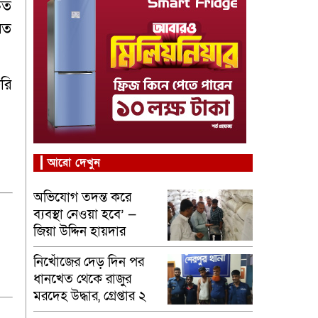
ুত
রত
রি
আরো দেখুন
অভিযোগ তদন্ত করে
ব্যবস্থা নেওয়া হবে’ —
জিয়া উদ্দিন হায়দার
নিখোঁজের দেড় দিন পর
ধানখেত থেকে রাজুর
মরদেহ উদ্ধার, গ্রেপ্তার ২