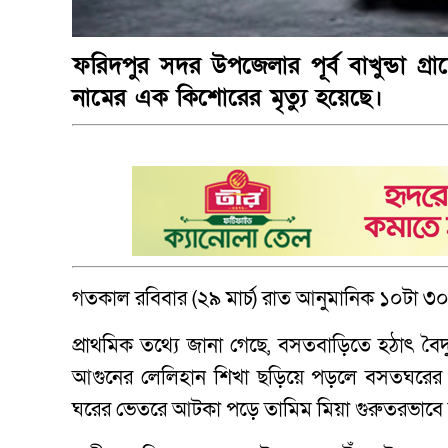
ফরিদপুর সদর উপজেলার পূর্ব বাখুন্ডা গ্র
নামের এক কিশোরের মৃত্যু হয়েছে।
গতকাল রবিবার (২৯ মার্চ) রাত আনুমানিক ১০টা ৩০
প্রাথমিক তথ্যে জানা গেছে, বসতবাড়িতে হঠাৎ বৈদ্যু
আগুনের লেলিহান শিখা ছড়িয়ে পড়লে বসতঘরের তিনট
ঘরের ভেতরে আটকা পড়ে তামিম মিয়া গুরুতরভাবে 