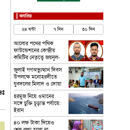
জনপ্রিয়
২৪ ঘন্টা
৭ দিন
৩০ দিন
আলোর পথের পথিক
ফাউন্ডেশনের কেন্দ্রীয়
কমিটির নেতৃত্বে জয়নুল-
মাসুম
জুলাই গণঅভ্যুত্থান দিবস
উপলক্ষে মনোহরদীতে
যুবদলের মিলাদ ও দোয়া
মাহফিল অনুষ্ঠিত
ওঃ
হরমুজ নিয়ে ওমানের
সঙ্গে চুক্তি চূড়ান্ত পর্যায়ে:
ইরান
৪০ লক্ষ টাকা দিয়েও
শেষ রক্ষা হলো না