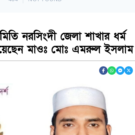
মিতি নরসিংদী জেলা শাখার ধর্ম
 হয়েছেন মাওঃ মোঃ এমরুল ইসলাম