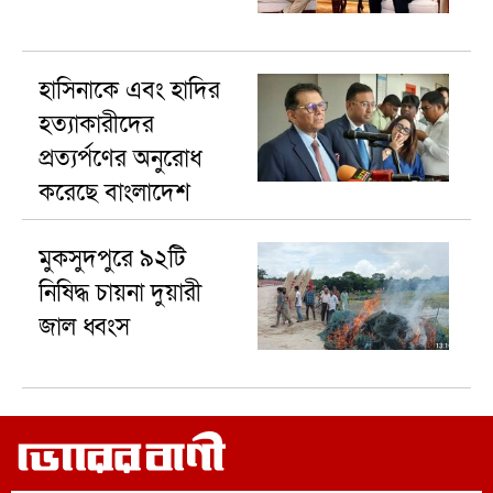
হাসিনাকে এবং হা‌দির
হত্যাকারীদের
প্রত্যর্পণের অনুরোধ
করেছে বাংলাদেশ
মুকসুদপুরে ৯২টি
নিষিদ্ধ চায়না দুয়ারী
জাল ধ্বংস