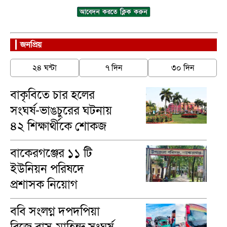
জনপ্রিয়
২৪ ঘন্টা
৭ দিন
৩০ দিন
বাকৃবিতে চার হলের
সংঘর্ষ-ভাঙচুরের ঘটনায়
৪২ শিক্ষার্থীকে শোকজ
বাকেরগঞ্জের ১১ টি
ইউনিয়ন পরিষদে
প্রশাসক নিয়োগ
ববি সংলগ্ন দপদপিয়া