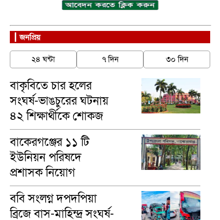
জনপ্রিয়
২৪ ঘন্টা
৭ দিন
৩০ দিন
বাকৃবিতে চার হলের
সংঘর্ষ-ভাঙচুরের ঘটনায়
৪২ শিক্ষার্থীকে শোকজ
বাকেরগঞ্জের ১১ টি
ইউনিয়ন পরিষদে
প্রশাসক নিয়োগ
ববি সংলগ্ন দপদপিয়া
ব্রিজে বাস-মাহিন্দ্র সংঘর্ষ-