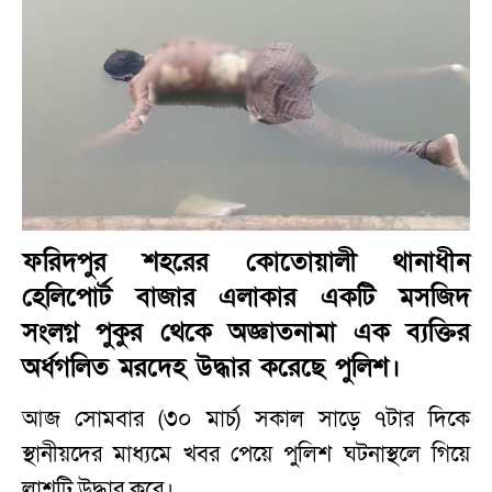
ফরিদপুর শহরের কোতোয়ালী থানাধীন
হেলিপোর্ট বাজার এলাকার একটি মসজিদ
সংলগ্ন পুকুর থেকে অজ্ঞাতনামা এক ব্যক্তির
অর্ধগলিত মরদেহ উদ্ধার করেছে পুলিশ।
আজ সোমবার (৩০ মার্চ) সকাল সাড়ে ৭টার দিকে
স্থানীয়দের মাধ্যমে খবর পেয়ে পুলিশ ঘটনাস্থলে গিয়ে
লাশটি উদ্ধার করে।