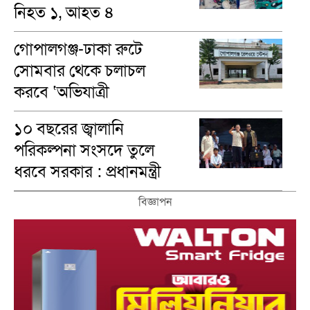
নিহত ১, আহত ৪
গোপালগঞ্জ-ঢাকা রুটে
সোমবার থেকে চলাচল
করবে ‘অভিযাত্রী
কমিউটার’ ট্রেন
১০ বছরের জ্বালানি
পরিকল্পনা সংসদে তুলে
ধরবে সরকার : প্রধানমন্ত্রী
বিজ্ঞাপন