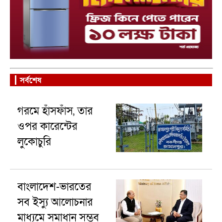
সর্বশেষ
গরমে হাঁসফাঁস, তার
ওপর কারেন্টের
লুকোচুরি
বাংলাদেশ-ভারতের
সব ইস্যু আলোচনার
মাধ্যমে সমাধান সম্ভব