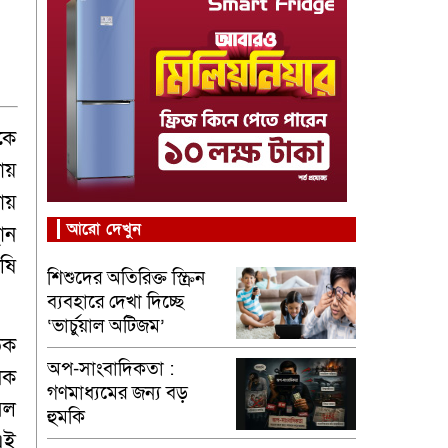
কে
ায়
ায়
আরো দেখুন
থান
ষি
শিশুদের অতিরিক্ত স্ক্রিন
ব্যবহারে দেখা দিচ্ছে
‘ভার্চুয়াল অটিজম’
িক
অপ-সাংবাদিকতা :
নেক
গণমাধ্যমের জন্য বড়
সল
হুমকি
এই