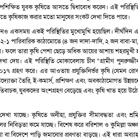
ল্পশিক্ষিত যুবক কৃষিতে আসতে দ্বিধাবোধ করেন। এই পরিস্থিত
্যতে কৃষিকাজ করার মতো মানুষের সংকট দেখা দিতে পারে।
চীনও একসময় একই পরিস্থিতির মুখোমুখি হয়েছিল। দীর্ঘদিন 
৪-২-১ পারিবারিক কাঠামোতে (৪ জন দাদা-দাদি, ২ জন বাবা-মা,
 পায়। ফলে তারা কৃষি পেশা ছেড়ে অধিক আয়ের আশায় শহরমুখী 
েখা দেয়। এই পরিস্থিতি মোকাবেলায় চীন “গ্রামীণ পুনরুজ্জী
 গ্রহণ করে। এর আওতায় প্রযুক্তিনির্ভর কৃষি (যেমন রোব
 উদ্যোক্তা তৈরি, ই-কমার্স, প্রশিক্ষণ এবং অবকাঠামোগত উন্নয়
িবাচক, যুবকদের অংশগ্রহণ বেড়েছে এবং কৃষি খাত হয়ে উঠে
া যাচ্ছে। কৃষিতে অনীহা, প্রযুক্তির সীমাবদ্ধতা এবং শ্রম
 নিবিড়তা কমে যাচ্ছে। বিশেষ করে বরিশাল ও কুমিল্লা অঞ্চ
া বা বিদেশে পাড়ি জমানোর প্রবণতা বাড়ছে। এই ধারা অব্যা