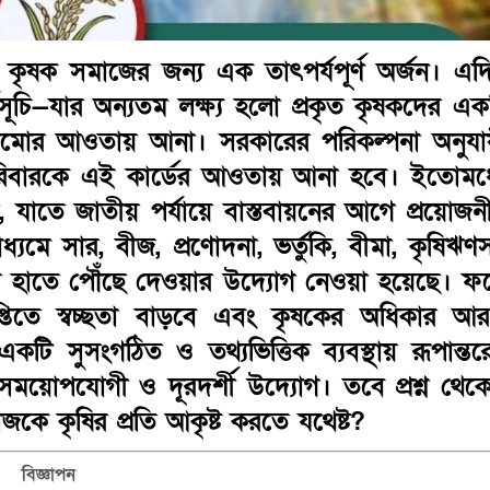
কৃষক সমাজের জন্য এক তাৎপর্যপূর্ণ অর্জন। এদ
্মসূচি—যার অন্যতম লক্ষ্য হলো প্রকৃত কৃষকদের এক
কাঠামোর আওতায় আনা। সরকারের পরিকল্পনা অনুযা
রিবারকে এই কার্ডের আওতায় আনা হবে। ইতোমধ্
ে, যাতে জাতীয় পর্যায়ে বাস্তবায়নের আগে প্রয়োজন
্যমে সার, বীজ, প্রণোদনা, ভর্তুকি, বীমা, কৃষিঋণ
ৃষকের হাতে পৌঁছে দেওয়ার উদ্যোগ নেওয়া হয়েছে। ফ
্রাপ্তিতে স্বচ্ছতা বাড়বে এবং কৃষকের অধিকার আ
টি সুসংগঠিত ও তথ্যভিত্তিক ব্যবস্থায় রূপান্তর
ময়োপযোগী ও দূরদর্শী উদ্যোগ। তবে প্রশ্ন থেক
ে কৃষির প্রতি আকৃষ্ট করতে যথেষ্ট?
বিজ্ঞাপন