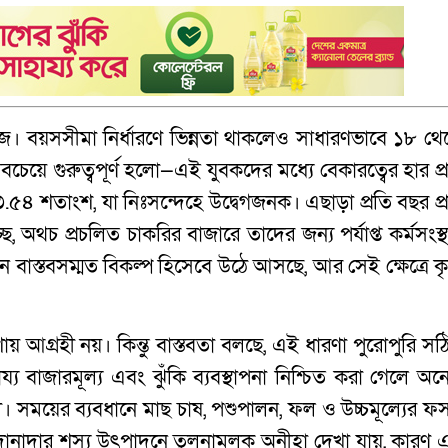
 বয়সসীমা নির্ধারণে ভিন্নতা থাকলেও সাধারণভাবে ১৮ থে
ে গুরুত্বপূর্ণ হলো—এই যুবকদের মধ্যে বেকারত্বের হার প্র
.৫৪ শতাংশ, যা নিঃসন্দেহে উদ্বেগজনক। এছাড়া প্রতি বছর প্র
ে, অথচ প্রচলিত চাকরির বাজারে তাদের জন্য পর্যাপ্ত কর্মসংস্
ন বাস্তবসম্মত বিকল্প হিসেবে উঠে আসছে, আর সেই ক্ষেত্রে কৃ
 আগ্রহী নয়। কিন্তু বাস্তবতা বলছে, এই ধারণা পুরোপুরি সঠ
ায্য বাজারমূল্য এবং ঝুঁকি ব্যবস্থাপনা নিশ্চিত করা গেলে অ
হী। সময়ের ব্যবধানে মাছ চাষ, পশুপালন, ফল ও উচ্চমূল্যের ফ
ু দানাদার শস্য উৎপাদনে তুলনামূলক অনীহা দেখা যায়, কারণ 