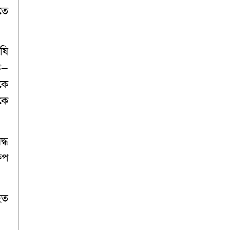
তে
ষি
্র—
কে
বকে
দ্ধ
েপ
হিত