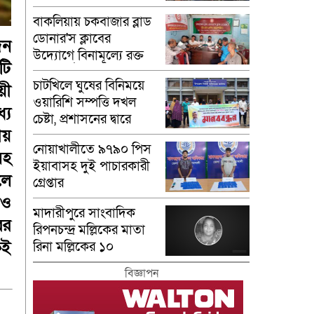
বাকলিয়ায় চকবাজার ব্লাড
ডোনার'স ক্লাবের
িন
উদ্যোগে বিনামূল্যে রক্ত
টি
গ্রুপ নির্ণয়
চাটখিলে ঘুষের বিনিময়ে
য়ী
ওয়ারিশি সম্পত্তি দখল
যে
চেষ্টা, প্রশাসনের দ্বারে
ীয়
ভুক্তভোগীরা
নোয়াখালীতে ৯৭৯০ পিস
সহ
ইয়াবাসহ দুই পাচারকারী
লে
গ্রেপ্তার
রও
মাদারীপু‌রে সাংবাদিক
ের
রিপনচন্দ্র মল্লিকের মাতা
েই
রিনা মল্লি‌কের ১০
মৃত‌্যুবা‌র্ষিকী পালন
বিজ্ঞাপন