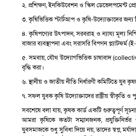
২. প্রশিক্ষণ, ইনকিউবেশন ও স্কিল ডেভেলপমেন্ট প্র
৩. কৃষিভিত্তিক স্টার্টআপ ও কৃষি-উদ্যোক্তাদের জ
৪. কৃষিপণ্যের উৎপাদন, সরবরাহ ও ন্যায্য মূল্য নিশ্
বাজার ব্যবস্থাপনা এবং সরাসরি বিপণন প্ল্যাটফর্ম (ই
৫. সমবায়, যৌথ উদ্যোগভিত্তিক চাষাবাদ (collec
বৃদ্ধি করা।
৬. স্থানীয় ও জাতীয় নীতি নির্ধারণী কমিটিতে যুব কৃ
৭. সফল যুবক কৃষি উদ্যোক্তাদের রাষ্ট্রীয় স্বীকৃতি ও প
সবশেষে বলা যায়, কৃষক কার্ড একটি গুরুত্বপূর্ণ সূ
আমরা কৃষিকে কতটা সম্মানজনক, প্রযুক্তিনির্
যুবসমাজকে শুধু সুবিধা দিয়ে নয়, তাদের স্বপ্ন, মর্য