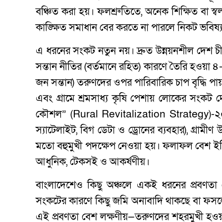
বঞ্চিত করা হয়। ফলশ্রুতিতে, অনেক শিক্ষিত বা স্ব
কাঙ্ক্ষিত সমাধান বের করতে না পারলে নিকট ভবিষ
এ ধরনের সংকট নতুন নয়। দ্রুত উন্নয়নশীল দেশ 
সন্তান নীতির (বর্তমানে রহিত) কারণে তৈরি হওয়া 
জন সন্তান) তরুণদের ওপর পারিবারিক চাপ বৃদ্ধি
এবং গ্রামে শ্রমসাধ্য কৃষি পেশায় লোকের সংকট দ
কৌশল” (Rural Revitalization Strategy)-২০১৭
স্যাটেলাইট, বিগ ডেটা ও ড্রোনের ব্যবহার), গ্রামীণ
মতো বহুমুখী পদক্ষেপ নেওয়া হয়। ফলাফল বেশ ইত
আধুনিক, টেকসই ও আকর্ষণীয়।
বাংলাদেশেও কিছু অঞ্চলে একই ধরনের প্রবণতা দেখ
সংকটের কারণে কিছু জমি অনাবাদি থাকছে বা ফসলের
এই প্রবণতা বেশ লক্ষণীয়—তরুণদের শহরমুখী হওয়