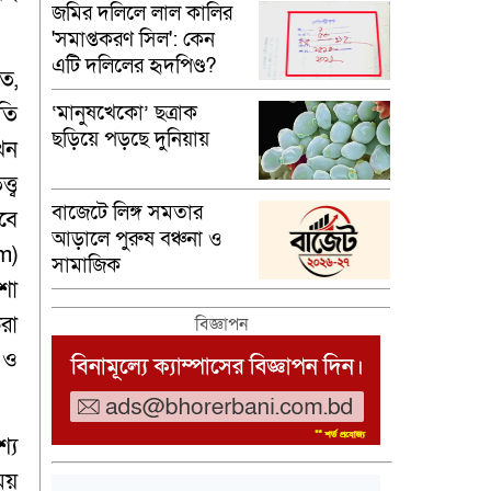
জমির দলিলে লাল কালির
'সমাপ্তকরণ সিল': কেন
এটি দলিলের হৃদপিণ্ড?
তে,
‘মানুষখেকো’ ছত্রাক
ৃতি
ছড়িয়ে পড়ছে দুনিয়ায়
খন
্ব
বাজেটে লিঙ্গ সমতার
বে
আড়ালে পুরুষ বঞ্চনা ও
m)
সামাজিক
শা
ভারসাম্যহীনতা
রা
বিজ্ঞাপন
 ও
যে
ময়