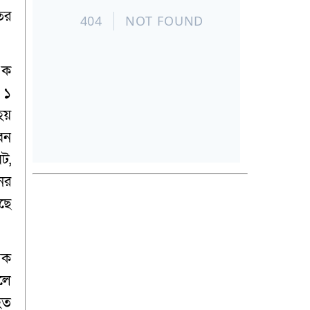
ির
এক
 ১
হয়
বন
ট,
নের
ছে
িক
লে
হত