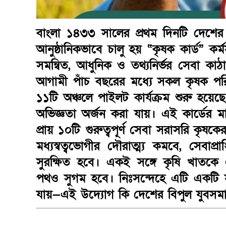
বাংলা ১৪৩৩ সালের প্রথম দিনটি দেশের 
আনুষ্ঠানিকভাবে চালু হয় “কৃষক কার্ড” কর
সমন্বিত, আধুনিক ও তথ্যনির্ভর সেবা 
আগামী পাঁচ বছরের মধ্যে সকল কৃষক প
১১টি অঞ্চলে পাইলট কার্যক্রম শুরু হয়েছ
অভিজ্ঞতা অর্জন করা যায়। এই কার্ডের মাধ
প্রায় ১০টি গুরুত্বপূর্ণ সেবা সরাসরি ক
মধ্যস্বত্বভোগীর দৌরাত্ম্য কমবে, সেবাপ
সুরক্ষিত হবে। একই সঙ্গে কৃষি খাতকে এক
পথও সুগম হবে। নিঃসন্দেহে এটি একটি স
যায়—এই উদ্যোগ কি দেশের বিপুল যুবসমাজক