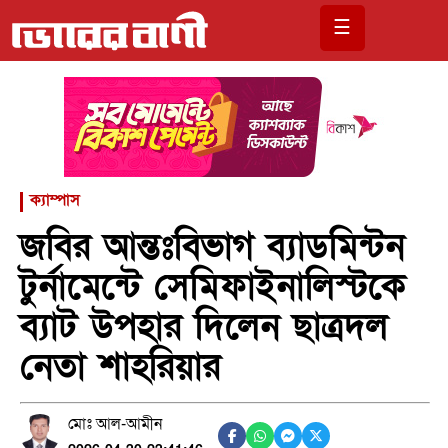
☰
ক্যাম্পাস
জবির আন্তঃবিভাগ ব্যাডমিন্টন
টুর্নামেন্টে সেমিফাইনালিস্টকে
ব্যাট উপহার দিলেন ছাত্রদল
নেতা শাহরিয়ার
মোঃ আল-আমীন