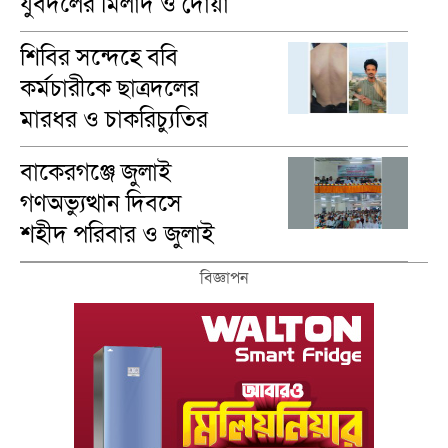
যুবদলের মিলাদ ও দোয়া
মাহফিল অনুষ্ঠিত
শিবির সন্দেহে ববি
কর্মচারীকে ছাত্রদলের
মারধর ও চাকরিচ্যুতির
অভিযোগ
বাকেরগঞ্জে জুলাই
গণঅভ্যুত্থান দিবসে
শহীদ পরিবার ও জুলাই
যোদ্ধাদের সংবর্ধনা
বিজ্ঞাপন