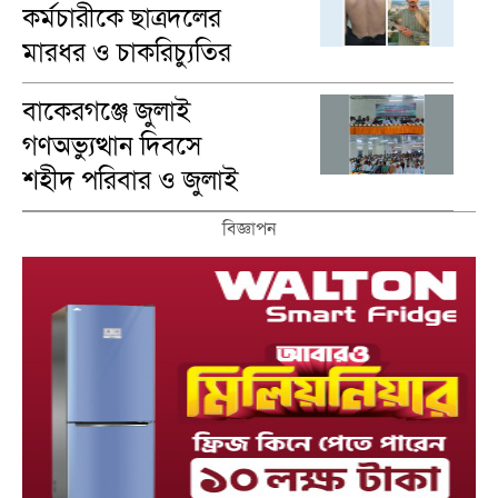
কর্মচারীকে ছাত্রদলের
মারধর ও চাকরিচ্যুতির
অভিযোগ
বাকেরগঞ্জে জুলাই
গণঅভ্যুত্থান দিবসে
শহীদ পরিবার ও জুলাই
যোদ্ধাদের সংবর্ধনা
বিজ্ঞাপন