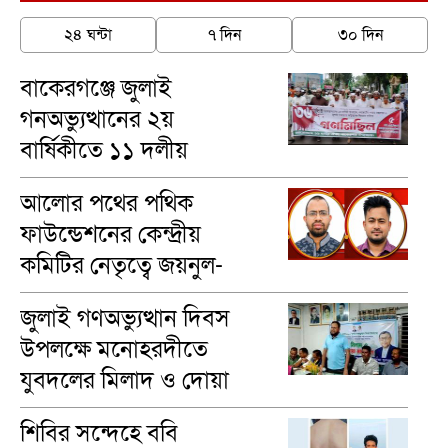
২৪ ঘন্টা
৭ দিন
৩০ দিন
বাকেরগঞ্জে জুলাই
গনঅভ্যুত্থানের ২য়
বার্ষিকীতে ১১ দলীয়
ঐক্যের গণমিছিল
আলোর পথের পথিক
ফাউন্ডেশনের কেন্দ্রীয়
কমিটির নেতৃত্বে জয়নুল-
মাসুম
জুলাই গণঅভ্যুত্থান দিবস
উপলক্ষে মনোহরদীতে
যুবদলের মিলাদ ও দোয়া
মাহফিল অনুষ্ঠিত
শিবির সন্দেহে ববি