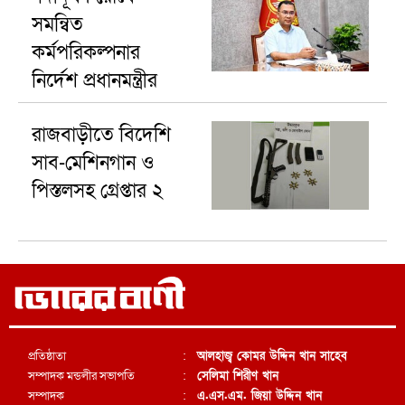
সমন্বিত
কর্মপরিকল্পনার
নির্দেশ প্রধানমন্ত্রীর
রাজবাড়ীতে বিদেশি
সাব-মেশিনগান ও
পিস্তলসহ গ্রেপ্তার ২
প্রতিষ্ঠাতা
:
আলহাজ্ব কোমর উদ্দিন খান সাহেব
সম্পাদক মন্ডলীর সভাপতি
:
সেলিমা শিরীণ খান
সম্পাদক
:
এ.এস.এম. জিয়া উদ্দিন খান