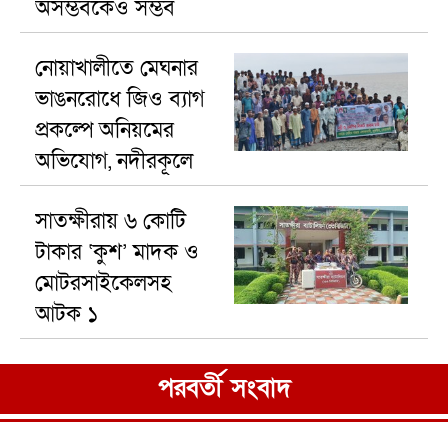
অসম্ভবকেও সম্ভব
করা যায়।
নোয়াখালীতে মেঘনার
ভাঙনরোধে জিও ব্যাগ
প্রকল্পে অনিয়মের
অভিযোগ, নদীরকূলে
এলাকাবাসীর
সাতক্ষীরায় ৬ কোটি
মানববন্ধন
টাকার ‘কুশ’ মাদক ও
মোটরসাইকেলসহ
আটক ১
পরবর্তী সংবাদ