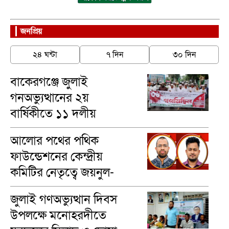
জনপ্রিয়
২৪ ঘন্টা
৭ দিন
৩০ দিন
বাকেরগঞ্জে জুলাই
গনঅভ্যুত্থানের ২য়
বার্ষিকীতে ১১ দলীয়
ঐক্যের গণমিছিল
আলোর পথের পথিক
ফাউন্ডেশনের কেন্দ্রীয়
কমিটির নেতৃত্বে জয়নুল-
মাসুম
জুলাই গণঅভ্যুত্থান দিবস
উপলক্ষে মনোহরদীতে