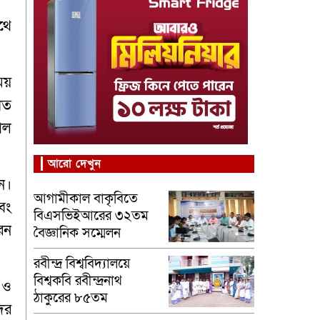
থে
য়
গত
শাল
আরো দেখুন
েন।
আগামীকাল বাকৃবিতে
এবং
বিএসভিইআরের ৩২তম
েন
বৈজ্ঞানিক সম্মেলন
রবীন্দ্র বিশ্ববিদ্যালয়ে
বিশ্বকবি রবীন্দ্রনাথ
ণ ও
ঠাকুরের ৮৫তম
দের
মহাপ্রয়াণ দিবস পালিত