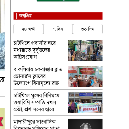
জনপ্রিয়
২৪ ঘন্টা
৭ দিন
৩০ দিন
চাটখিলে প্রবাসীর ঘরে
মধ্যরাতে দুর্বৃত্তদের
অগ্নিসংযোগ
বাকলিয়ায় চকবাজার ব্লাড
ডোনার'স ক্লাবের
়ে
উদ্যোগে বিনামূল্যে রক্ত
গ্রুপ নির্ণয়
চাটখিলে ঘুষের বিনিময়ে
ওয়ারিশি সম্পত্তি দখল
চেষ্টা, প্রশাসনের দ্বারে
ভুক্তভোগীরা
মাদারীপু‌রে সাংবাদিক
রিপনচন্দ্র মল্লিকের মাতা