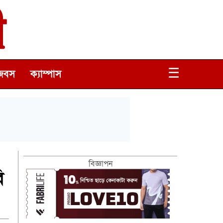
☰
জবস
ক্যাম্পাস
বিজ্ঞাপন
ি