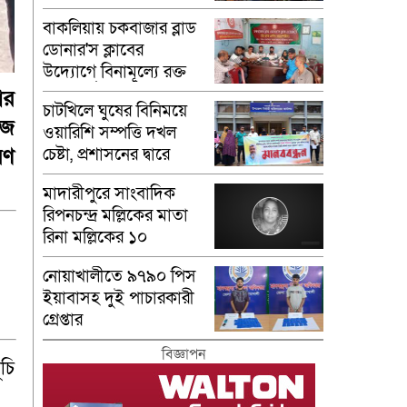
বাকলিয়ায় চকবাজার ব্লাড
ডোনার'স ক্লাবের
উদ্যোগে বিনামূল্যে রক্ত
গ্রুপ নির্ণয়
ার
চাটখিলে ঘুষের বিনিময়ে
াজ
ওয়ারিশি সম্পত্তি দখল
রণ
চেষ্টা, প্রশাসনের দ্বারে
ভুক্তভোগীরা
মাদারীপু‌রে সাংবাদিক
রিপনচন্দ্র মল্লিকের মাতা
রিনা মল্লি‌কের ১০
মৃত‌্যুবা‌র্ষিকী পালন
নোয়াখালীতে ৯৭৯০ পিস
ইয়াবাসহ দুই পাচারকারী
গ্রেপ্তার
বিজ্ঞাপন
চি