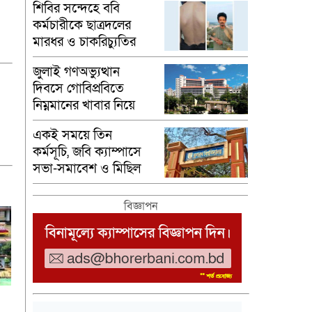
শিবির সন্দেহে ববি
কর্মচারীকে ছাত্রদলের
মারধর ও চাকরিচ্যুতির
অভিযোগ
জুলাই গণঅভ্যুত্থান
দিবসে গোবিপ্রবিতে
নিম্নমানের খাবার নিয়ে
সংঘর্ষ
একই সময়ে তিন
কর্মসূচি, জবি ক্যাম্পাসে
সভা-সমাবেশ ও মিছিল
নিষিদ্ধ
বিজ্ঞাপন