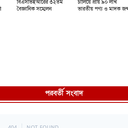
বিএসভিইআরের ৩২তম
চালিয়ে প্রায় ৯০ লাখ
ি
বৈজ্ঞানিক সম্মেলন
ভারতীয় পণ্য ও মাদক জব্
পরবর্তী সংবাদ