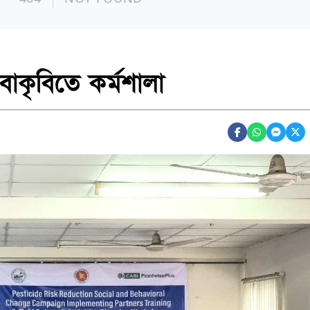
াকৃবিতে কর্মশালা