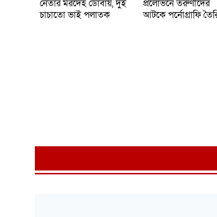
নেতার মরদেহ ডোবায়, দুই
প্রলোভনে তরুণীদের
চাচাতো ভাই পলাতক
আটকে পর্নোগ্রাফি তৈর