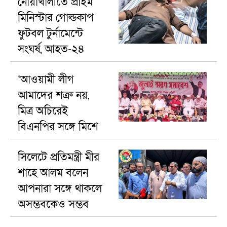
নোয়াখালীতে প্রাইম
মিনিস্টার গোল্ডকাপ
ফুটবল টুর্নামেন্টে
সংঘর্ষ, আহত-২৪
‘আওয়ামী লীগ
আমাদের শত্রু নয়,
মিত্র অচিরেই
বিএনপির সঙ্গে মিশে
যাবে’—দিরাইয়ে এমপি
সিলেটে প্রতিমন্ত্রী মীর
নাছির চৌধুরী।
শাহে আলম বলেন
আপনারা সঙ্গে থাকলে
অসম্ভবকেও সম্ভব
করা যায়।