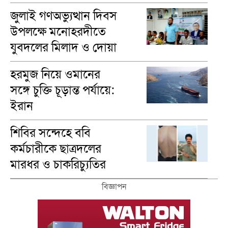
মাসুম
জুলাই গণঅভ্যুত্থান দিবস
উপলক্ষে মনোহরদীতে
যুবদলের মিলাদ ও দোয়া
মাহফিল অনুষ্ঠিত
হরমুজ নিয়ে ওমানের
সঙ্গে চুক্তি চূড়ান্ত পর্যায়ে:
ইরান
শিবির সন্দেহে ববি
কর্মচারীকে ছাত্রদলের
মারধর ও চাকরিচ্যুতির
অভিযোগ
বিজ্ঞাপন