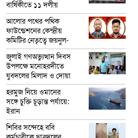
বার্ষিকীতে ১১ দলীয়
ঐক্যের গণমিছিল
আলোর পথের পথিক
ফাউন্ডেশনের কেন্দ্রীয়
কমিটির নেতৃত্বে জয়নুল-
মাসুম
জুলাই গণঅভ্যুত্থান দিবস
উপলক্ষে মনোহরদীতে
যুবদলের মিলাদ ও দোয়া
মাহফিল অনুষ্ঠিত
হরমুজ নিয়ে ওমানের
সঙ্গে চুক্তি চূড়ান্ত পর্যায়ে:
ইরান
শিবির সন্দেহে ববি
কর্মচারীকে ছাত্রদলের