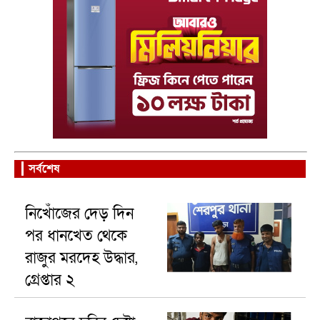
সর্বশেষ
নিখোঁজের দেড় দিন
পর ধানখেত থেকে
রাজুর মরদেহ উদ্ধার,
গ্রেপ্তার ২