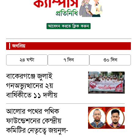
জনপ্রিয়
২৪ ঘন্টা
৭ দিন
৩০ দিন
বাকেরগঞ্জে জুলাই
গনঅভ্যুত্থানের ২য়
বার্ষিকীতে ১১ দলীয়
ঐক্যের গণমিছিল
আলোর পথের পথিক
ফাউন্ডেশনের কেন্দ্রীয়
কমিটির নেতৃত্বে জয়নুল-