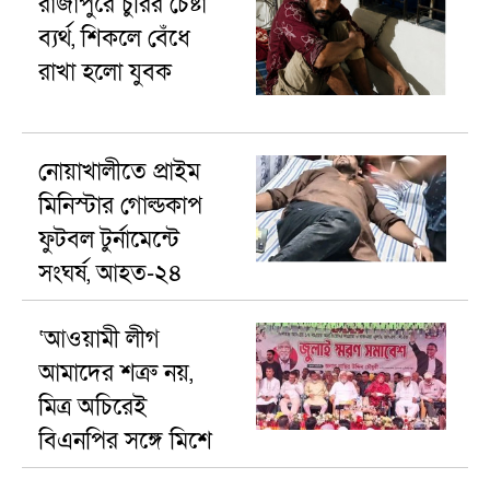
রাজাপুরে চুরির চেষ্টা
ব্যর্থ, শিকলে বেঁধে
রাখা হলো যুবক
নোয়াখালীতে প্রাইম
মিনিস্টার গোল্ডকাপ
ফুটবল টুর্নামেন্টে
সংঘর্ষ, আহত-২৪
‘আওয়ামী লীগ
আমাদের শত্রু নয়,
মিত্র অচিরেই
বিএনপির সঙ্গে মিশে
যাবে’—দিরাইয়ে এমপি