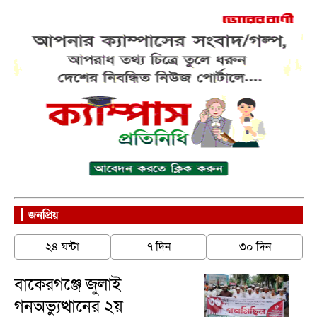
জনপ্রিয়
২৪ ঘন্টা
৭ দিন
৩০ দিন
বাকেরগঞ্জে জুলাই
গনঅভ্যুত্থানের ২য়