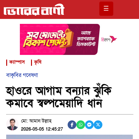
☰
ক্যাম্পাস
কৃষি
বাকৃবির গবেষণা
হাওরে আগাম বন্যার ঝুঁকি
কমাবে স্বল্পমেয়াদি ধান
মো: আমান উল্লাহ
2026-05-05 12:45:27