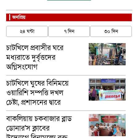
জনপ্রিয়
২৪ ঘন্টা
৭ দিন
৩০ দিন
চাটখিলে প্রবাসীর ঘরে
মধ্যরাতে দুর্বৃত্তদের
অগ্নিসংযোগ
চাটখিলে ঘুষের বিনিময়ে
ওয়ারিশি সম্পত্তি দখল
চেষ্টা, প্রশাসনের দ্বারে
ভুক্তভোগীরা
বাকলিয়ায় চকবাজার ব্লাড
ডোনার'স ক্লাবের
উদ্যোগে বিনামূল্যে রক্ত