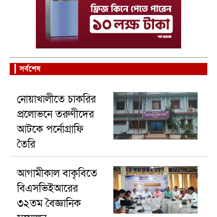
সর্বশেষ
নোয়াখালীতে চাকরির
প্রলোভনে তরুণীদের
আটকে পর্নোগ্রাফি
তৈরি
আগামীকাল বাকৃবিতে
বিএসভিইআরের
৩২তম বৈজ্ঞানিক