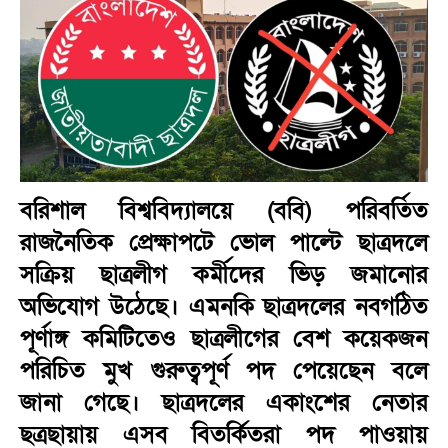
বরিশাল বিশ্ববিদ্যালয়ে (ববি) পরিবর্তিত
রাজনৈতিক প্রেক্ষাপটে ভোল পাল্টে ছাত্রদলে
সক্রিয় ছাত্রলীগ কর্মীদের ভিড় জমানোর
অভিযোগ উঠেছে। এমনকি ছাত্রদলের নবগঠিত
পূর্ণাঙ্গ কমিটিতেও ছাত্রলীগের বেশ কয়েকজন
পরিচিত মুখ গুরুত্বপূর্ণ পদ পেয়েছেন বলে
জানা গেছে। ছাত্রদলের একাংশের নেতার
ছত্রছায়ায় এসব বিতর্কিতরা পদ পাওয়ায়