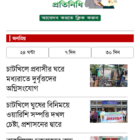
জনপ্রিয়
২৪ ঘন্টা
৭ দিন
৩০ দিন
চাটখিলে প্রবাসীর ঘরে
মধ্যরাতে দুর্বৃত্তদের
অগ্নিসংযোগ
চাটখিলে ঘুষের বিনিময়ে
ওয়ারিশি সম্পত্তি দখল
চেষ্টা, প্রশাসনের দ্বারে
ভুক্তভোগীরা