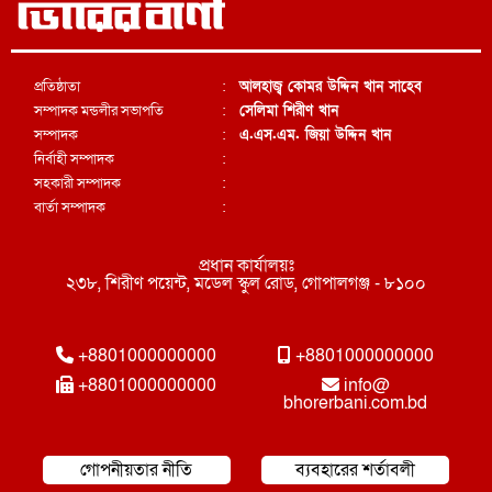
প্রতিষ্ঠাতা
:
আলহাজ্ব কোমর উদ্দিন খান সাহেব
সম্পাদক মন্ডলীর সভাপতি
:
সেলিমা শিরীণ খান
সম্পাদক
:
এ.এস.এম. জিয়া উদ্দিন খান
নির্বাহী সম্পাদক
:
সহকারী সম্পাদক
:
বার্তা সম্পাদক
:
প্রধান কার্যালয়ঃ
২৩৮, শিরীণ পয়েন্ট, মডেল স্কুল রোড, গোপালগঞ্জ - ৮১০০
+8801000000000
+8801000000000
+8801000000000
info@
bhorerbani.com.bd
গোপনীয়তার নীতি
ব্যবহারের শর্তাবলী