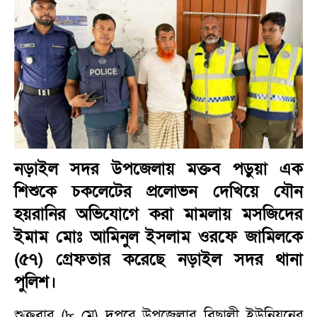
নড়াইল সদর উপজেলায় মক্তব পড়ুয়া এক
শিশুকে চকলেটের প্রলোভন দেখিয়ে যৌন
হয়রানির অভিযোগে করা মামলায় মসজিদের
ইমাম মোঃ আমিনুল ইসলাম ওরফে জামিলকে
(৫৭) গ্রেফতার করেছে নড়াইল সদর থানা
পুলিশ।
শুক্রবার (৮ মে) দুপুরে উপজেলার বিছালী ইউনিয়নের