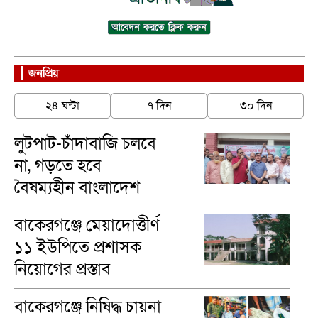
জনপ্রিয়
২৪ ঘন্টা
৭ দিন
৩০ দিন
লুটপাট-চাঁদাবাজি চলবে
না, গড়তে হবে
বৈষম্যহীন বাংলাদেশ
-ব্যারিস্টার খোকন
বাকেরগঞ্জে মেয়াদোত্তীর্ণ
১১ ইউপিতে প্রশাসক
নিয়োগের প্রস্তাব
বাকেরগঞ্জে নিষিদ্ধ চায়না