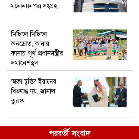
মনোনয়নপত্র সংগ্রহ
মিছিলে মিছিলে
জনস্রোত, কানায়
কানায় পূর্ণ প্রধানমন্ত্রীর
সমাবেশস্থল
‘মক্কা চুক্তি’ ইরানের
বিরুদ্ধে নয়, জানাল
তুরস্ক
পরবর্তী সংবাদ