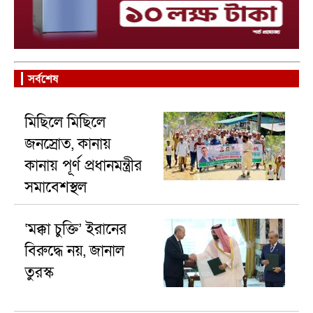
সর্বশেষ
মিছিলে মিছিলে
জনস্রোত, কানায়
কানায় পূর্ণ প্রধানমন্ত্রীর
সমাবেশস্থল
‘মক্কা চুক্তি’ ইরানের
বিরুদ্ধে নয়, জানাল
তুরস্ক