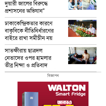
দুয়ারী জালের বিরুদ্ধে
প্রশাসনের অভিযান"
ঢাকাকেন্দ্রিকতার কারণে
বাকৃবিকে নীতিনির্ধারণের
বাইরে রাখা সমীচীন নয়
: উপাচার্য
সাতক্ষীরায় ছাত্রদল
নেতাদের ওপর হামলার
তীব্র নিন্দা ও প্রতিবাদ
জানালেন এমপি পদপ্রার্থী
বিজ্ঞাপন
আব্দুর রউফ