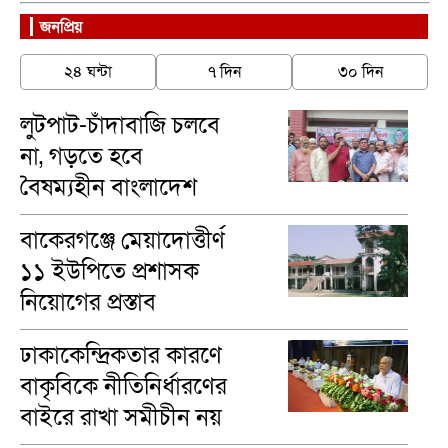
জনপ্রিয়
২৪ ঘন্টা
৭ দিন
৩০ দিন
লুটপাট-চাঁদাবাজি চলবে
না, গড়তে হবে
বৈষম্যহীন বাংলাদেশ
-ব্যারিস্টার খোকন
বাকেরগঞ্জে মেয়াদোত্তীর্ণ
১১ ইউপিতে প্রশাসক
নিয়োগের প্রস্তাব
ঢাকাকেন্দ্রিকতার কারণে
বাকৃবিকে নীতিনির্ধারণের
বাইরে রাখা সমীচীন নয়