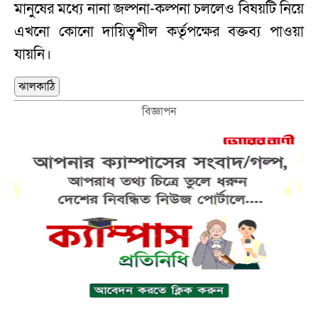
মানুষের মধ্যে নানা জল্পনা-কল্পনা চললেও বিষয়টি নিয়ে
এখনো কোনো দায়িত্বশীল কর্তৃপক্ষের বক্তব্য পাওয়া
যায়নি।
ঝালকাঠি
বিজ্ঞাপন