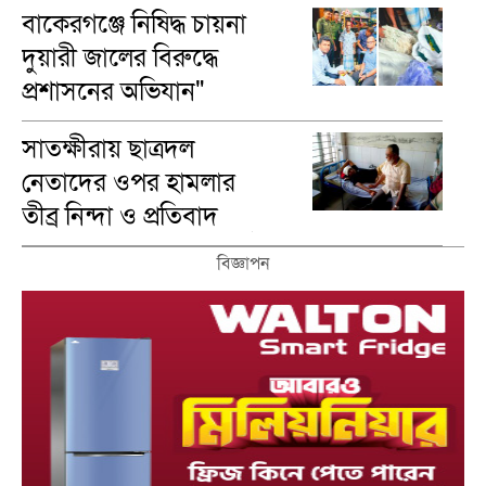
: উপাচার্য
বাকেরগঞ্জে নিষিদ্ধ চায়না
দুয়ারী জালের বিরুদ্ধে
প্রশাসনের অভিযান"
সাতক্ষীরায় ছাত্রদল
নেতাদের ওপর হামলার
তীব্র নিন্দা ও প্রতিবাদ
জানালেন এমপি পদপ্রার্থী
বিজ্ঞাপন
আব্দুর রউফ