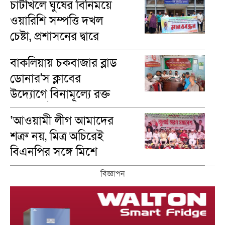
চাটখিলে ঘুষের বিনিময়ে
ওয়ারিশি সম্পত্তি দখল
চেষ্টা, প্রশাসনের দ্বারে
ভুক্তভোগীরা
বাকলিয়ায় চকবাজার ব্লাড
ডোনার'স ক্লাবের
উদ্যোগে বিনামূল্যে রক্ত
গ্রুপ নির্ণয়
‘আওয়ামী লীগ আমাদের
শত্রু নয়, মিত্র অচিরেই
বিএনপির সঙ্গে মিশে
যাবে’—দিরাইয়ে এমপি
বিজ্ঞাপন
নাছির চৌধুরী।