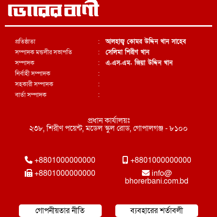
প্রতিষ্ঠাতা
:
আলহাজ্ব কোমর উদ্দিন খান সাহেব
সম্পাদক মন্ডলীর সভাপতি
:
সেলিমা শিরীণ খান
সম্পাদক
:
এ.এস.এম. জিয়া উদ্দিন খান
নির্বাহী সম্পাদক
:
সহকারী সম্পাদক
:
বার্তা সম্পাদক
:
প্রধান কার্যালয়ঃ
২৩৮, শিরীণ পয়েন্ট, মডেল স্কুল রোড, গোপালগঞ্জ - ৮১০০
+8801000000000
+8801000000000
+8801000000000
info@
bhorerbani.com.bd
গোপনীয়তার নীতি
ব্যবহারের শর্তাবলী