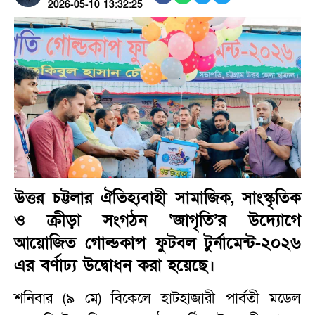
2026-05-10 13:32:25
উত্তর চট্টলার ঐতিহ্যবাহী সামাজিক, সাংস্কৃতিক
ও ক্রীড়া সংগঠন ‘জাগৃতি’র উদ্যোগে
আয়োজিত গোল্ডকাপ ফুটবল টুর্নামেন্ট-২০২৬
এর বর্ণাঢ্য উদ্বোধন করা হয়েছে।
শনিবার (৯ মে) বিকেলে হাটহাজারী পার্বতী মডেল