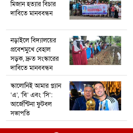
মিজান হত্যার বিচার
দাবিতে মানববন্ধন
নড়াইলে বিদ্যালয়ের
প্রবেশমুখে বেহাল
সড়ক, দ্রুত সংস্কারের
দাবিতে মানববন্ধন
স্কালোনিই আমার প্ল্যান
‘এ’, ‘বি’ এবং ‘সি’:
আর্জেন্টিনা ফুটবল
সভাপতি