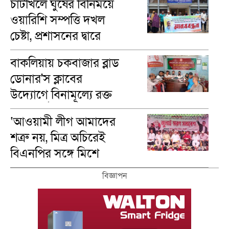
চাটখিলে ঘুষের বিনিময়ে
ওয়ারিশি সম্পত্তি দখল
চেষ্টা, প্রশাসনের দ্বারে
ভুক্তভোগীরা
বাকলিয়ায় চকবাজার ব্লাড
ডোনার'স ক্লাবের
উদ্যোগে বিনামূল্যে রক্ত
গ্রুপ নির্ণয়
‘আওয়ামী লীগ আমাদের
শত্রু নয়, মিত্র অচিরেই
বিএনপির সঙ্গে মিশে
যাবে’—দিরাইয়ে এমপি
বিজ্ঞাপন
নাছির চৌধুরী।