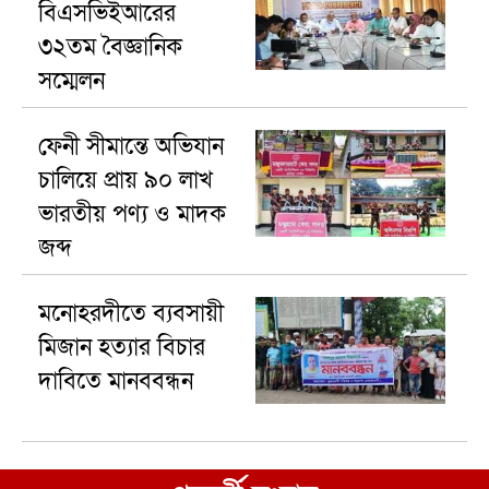
বিএসভিইআরের
৩২তম বৈজ্ঞানিক
সম্মেলন
ফেনী সীমান্তে অভিযান
চালিয়ে প্রায় ৯০ লাখ
ভারতীয় পণ্য ও মাদক
জব্দ
মনোহরদীতে ব্যবসায়ী
মিজান হত্যার বিচার
দাবিতে মানববন্ধন