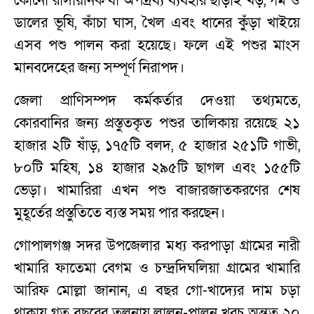
কোনো রাসায়নিক বা অপদ্রব্য ব্যবহার ছাড়াই খড়, গম ও
ডালের ভূষি, কাঁচা ঘাস, খৈল এবং ধানের কুঁড়া খাইয়ে
এসব পশু পালন করা হয়েছে। ফলে এই পশুর মাংস
মানবদেহের জন্য সম্পূর্ণ নিরাপদ।
জেলা প্রাণিসম্পদ কর্মকর্তার দেওয়া তথ্যমতে,
কোরবানির জন্য প্রস্তুতকৃত পশুর তালিকায় রয়েছে ২১
হাজার ২টি ষাঁড়, ১৭৫টি বলদ, ৫ হাজার ২৫১টি গাভী,
৮০টি মহিষ, ১৪ হাজার ২৯৫টি ছাগল এবং ১৫৫টি
ভেড়া। খামারিরা এখন পশু বাজারজাতকরণের শেষ
মুহূর্তের প্রস্তুতিতে ব্যস্ত সময় পার করছেন।
গোপালগঞ্জ সদর উপজেলার মধ্য করপাড়া গ্রামের নারী
খামারি ফাতেমা বেগম ও চন্দ্রদিঘলিয়া গ্রামের খামারি
আরিফ মোল্লা জানান, এ বছর গো-খাদ্যের দাম চড়া
থাকায় গত বছরের তুলনায় লালন-পালন খরচ অন্তত ২০