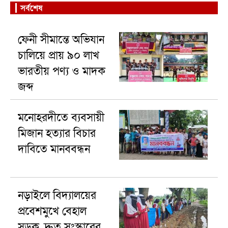
সর্বশেষ
ফেনী সীমান্তে অভিযান
চালিয়ে প্রায় ৯০ লাখ
ভারতীয় পণ্য ও মাদক
জব্দ
মনোহরদীতে ব্যবসায়ী
মিজান হত্যার বিচার
দাবিতে মানববন্ধন
নড়াইলে বিদ্যালয়ের
প্রবেশমুখে বেহাল
সড়ক, দ্রুত সংস্কারের