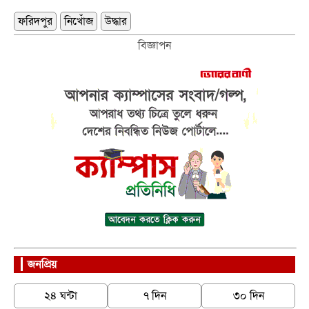
ফরিদপুর
নিখোঁজ
উদ্ধার
বিজ্ঞাপন
জনপ্রিয়
২৪ ঘন্টা
৭ দিন
৩০ দিন