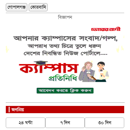
গোপালগঞ্জ
কোরবানি
বিজ্ঞাপন
জনপ্রিয়
২৪ ঘন্টা
৭ দিন
৩০ দিন