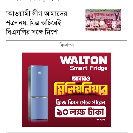
গ্রুপ নির্ণয়
‘আওয়ামী লীগ আমাদের
শত্রু নয়, মিত্র অচিরেই
বিএনপির সঙ্গে মিশে
যাবে’—দিরাইয়ে এমপি
বিজ্ঞাপন
নাছির চৌধুরী।