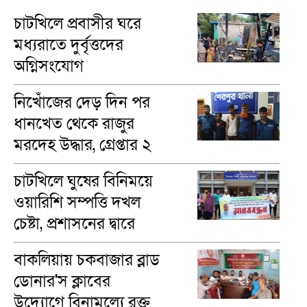
চাটখিলে প্রবাসীর ঘরে
মধ্যরাতে দুর্বৃত্তদের
অগ্নিসংযোগ
নিখোঁজের দেড় দিন পর
ধানখেত থেকে রাজুর
মরদেহ উদ্ধার, গ্রেপ্তার ২
চাটখিলে ঘুষের বিনিময়ে
ওয়ারিশি সম্পত্তি দখল
চেষ্টা, প্রশাসনের দ্বারে
ভুক্তভোগীরা
বাকলিয়ায় চকবাজার ব্লাড
ডোনার'স ক্লাবের
উদ্যোগে বিনামূল্যে রক্ত