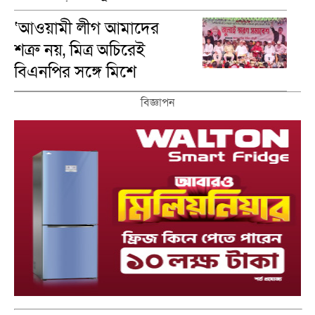
গ্রুপ নির্ণয়
‘আওয়ামী লীগ আমাদের
শত্রু নয়, মিত্র অচিরেই
বিএনপির সঙ্গে মিশে
যাবে’—দিরাইয়ে এমপি
বিজ্ঞাপন
নাছির চৌধুরী।