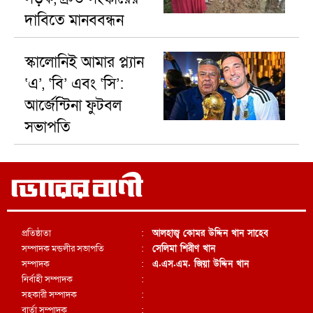
দাবিতে মানববন্ধন
স্কালোনিই আমার প্ল্যান
‘এ’, ‘বি’ এবং ‘সি’:
আর্জেন্টিনা ফুটবল
সভাপতি
প্রতিষ্ঠাতা
:
আলহাজ্ব কোমর উদ্দিন খান সাহেব
সম্পাদক মন্ডলীর সভাপতি
:
সেলিমা শিরীণ খান
সম্পাদক
:
এ.এস.এম. জিয়া উদ্দিন খান
নির্বাহী সম্পাদক
:
সহকারী সম্পাদক
:
বার্তা সম্পাদক
: