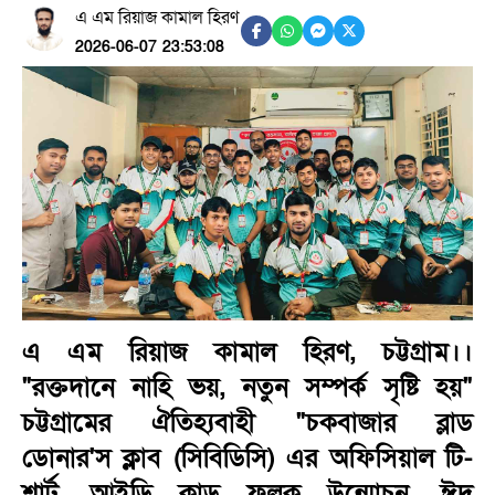
এ এম রিয়াজ কামাল হিরণ
2026-06-07 23:53:08
এ এম রিয়াজ কামাল হিরণ, চট্টগ্রাম।।
"রক্তদানে নাহি ভয়, নতুন সম্পর্ক সৃষ্টি হয়"
চট্টগ্রামের ঐতিহ্যবাহী "চকবাজার ব্লাড
ডোনার'স ক্লাব (সিবিডিসি) এর অফিসিয়াল টি-
শার্ট, আইডি কাড ফলক উন্মোচন, ঈদ