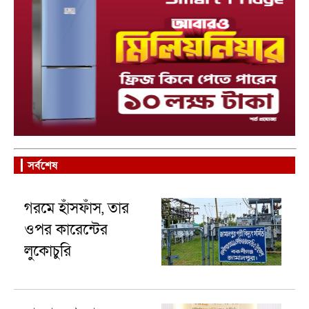
সর্বশেষ
গরমে হাঁসফাঁস, তার
ওপর কারেন্টের
লুকোচুরি