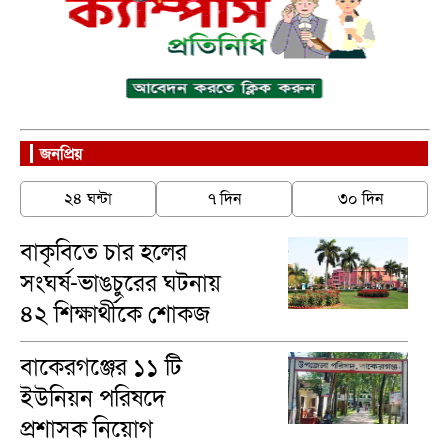
জনপ্রিয়
২৪ ঘন্টা
৭ দিন
৩০ দিন
বাকৃবিতে চার হলের
সংঘর্ষ-ভাঙচুরের ঘটনায়
৪২ শিক্ষার্থীকে শোকজ
বাকেরগঞ্জের ১১ টি
ইউনিয়ন পরিষদে
প্রশাসক নিয়োগ