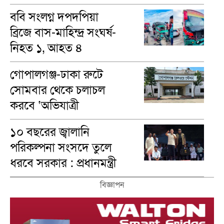
ববি সংলগ্ন দপদপিয়া
ব্রিজে বাস-মাহিন্দ্র সংঘর্ষ-
নিহত ১, আহত ৪
গোপালগঞ্জ-ঢাকা রুটে
সোমবার থেকে চলাচল
করবে ‘অভিযাত্রী
কমিউটার’ ট্রেন
১০ বছরের জ্বালানি
পরিকল্পনা সংসদে তুলে
ধরবে সরকার : প্রধানমন্ত্রী
বিজ্ঞাপন