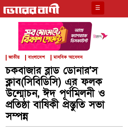
☰
জাতীয়
বাংলাদেশ
মানবিক আবেদন
চকবাজার ব্লাড ডোনার'স
ক্লাব(সিবিডিসি) এর ফলক
উন্মোচন, ঈদ পূর্ণমিলনী ও
প্রতিষ্ঠা বাষিকী প্রস্তুতি সভা
সম্পন্ন