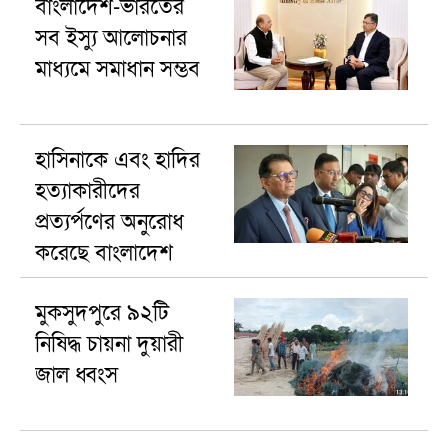
বাংলাদেশ-ভারতের
সব ইস্যু আলোচনার
মাধ্যমে সমাধান সম্ভব
হাসিনাকে এবং হা‌দির
হত্যাকারীদের
প্রত্যর্পণের অনুরোধ
করেছে বাংলাদেশ
মুকসুদপুরে ৯২টি
নিষিদ্ধ চায়না দুয়ারী
জাল ধ্বংস