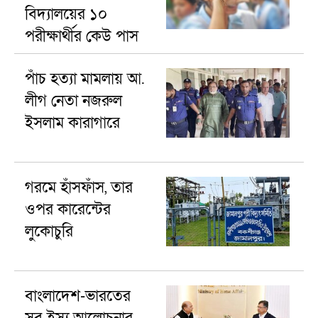
বিদ্যালয়ের ১০
পরীক্ষার্থীর কেউ পাস
করেনি
পাঁচ হত্যা মামলায় আ.
লীগ নেতা নজরুল
ইসলাম কারাগারে
গরমে হাঁসফাঁস, তার
ওপর কারেন্টের
লুকোচুরি
বাংলাদেশ-ভারতের