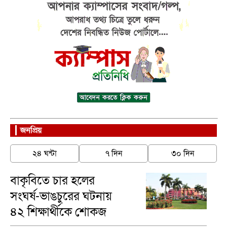
জনপ্রিয়
২৪ ঘন্টা
৭ দিন
৩০ দিন
বাকৃবিতে চার হলের
সংঘর্ষ-ভাঙচুরের ঘটনায়
৪২ শিক্ষার্থীকে শোকজ