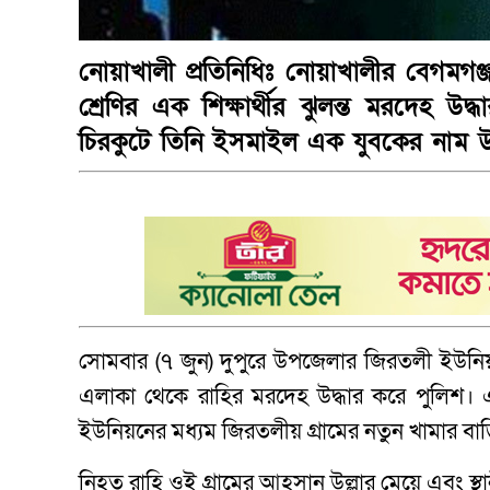
নোয়াখালী প্রতিনিধিঃ নোয়াখালীর বেগমগ
শ্রেণির এক শিক্ষার্থীর ঝুলন্ত মরদেহ উ
চিরকুটে তিনি ইসমাইল এক যুবকের নাম উ
সোমবার (৭ জুন) দুপুরে উপজেলার জিরতলী ইউনিয়নে
এলাকা থেকে রাহির মরদেহ উদ্ধার করে পুলি
ইউনিয়নের মধ্যম জিরতলীয় গ্রামের নতুন খামার বা
নিহত রাহি ওই গ্রামের আহসান উল্লার মেয়ে এবং স্থানী