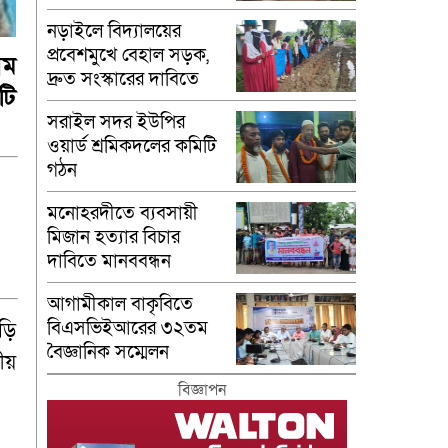
নড়াইলে বিদ্যালয়ের
প্রবেশমুখে বেহাল সড়ক,
বম
দ্রুত সংস্কারের দাবিতে
টি
মানববন্ধন
সরাইল সদর ইউপির
ওয়ার্ড শ্রমিকদলের কমিটি
গঠন
মনোহরদীতে ব্যবসায়ী
মিজান হত্যার বিচার
দাবিতে মানববন্ধন
আগামীকাল বাকৃবিতে
বিএসভিইআরের ৩২তম
ড়ি
বৈজ্ঞানিক সম্মেলন
ীয়
বিজ্ঞাপন