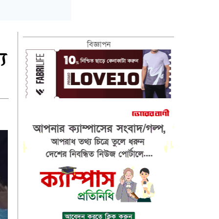
বিজ্ঞাপন
ে