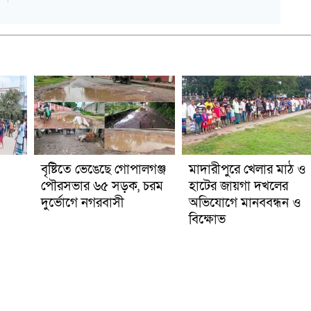
বৃষ্টিতে ভেঙেছে গোপালগঞ্জ
মাদারীপুরে খেলার মাঠ ও
পৌরসভার ৬৫ সড়ক, চরম
হাটের জায়গা দখলের
দুর্ভোগে নগরবাসী
অভিযোগে মানববন্ধন ও
বিক্ষোভ