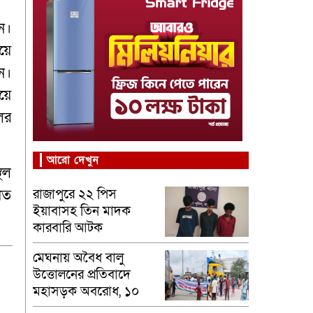
ন।
য়ে
ন।
য়ে
ের
আরো দেখুন
থল
রাজাপুরে ২২ পিস
িত
ইয়াবাসহ তিন মাদক
কারবারি আটক
মেঘনায় অবৈধ বালু
উত্তোলনের প্রতিবাদে
মহাসড়ক অবরোধ, ১০
কিলোমিটার যানজট