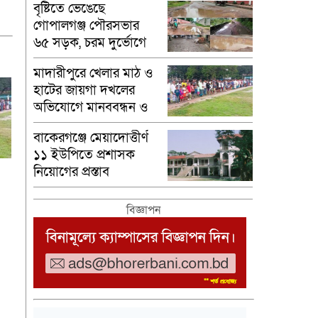
বৃষ্টিতে ভেঙেছে
গোপালগঞ্জ পৌরসভার
৬৫ সড়ক, চরম দুর্ভোগে
নগরবাসী
মাদারীপুরে খেলার মাঠ ও
হাটের জায়গা দখলের
অভিযোগে মানববন্ধন ও
বিক্ষোভ
বাকেরগঞ্জে মেয়াদোত্তীর্ণ
১১ ইউপিতে প্রশাসক
নিয়োগের প্রস্তাব
বিজ্ঞাপন