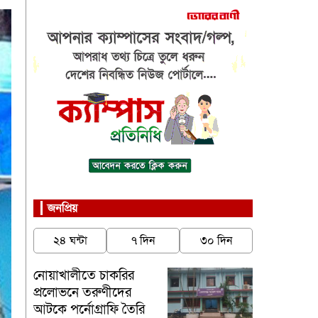
জনপ্রিয়
২৪ ঘন্টা
৭ দিন
৩০ দিন
নোয়াখালীতে চাকরির
প্রলোভনে তরুণীদের
আটকে পর্নোগ্রাফি তৈরি