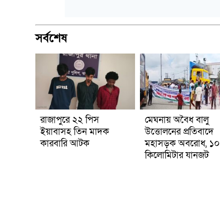
সর্বশেষ
রাজাপুরে ২২ পিস
মেঘনায় অবৈধ বালু
ইয়াবাসহ তিন মাদক
উত্তোলনের প্রতিবাদে
কারবারি আটক
মহাসড়ক অবরোধ, ১০
কিলোমিটার যানজট