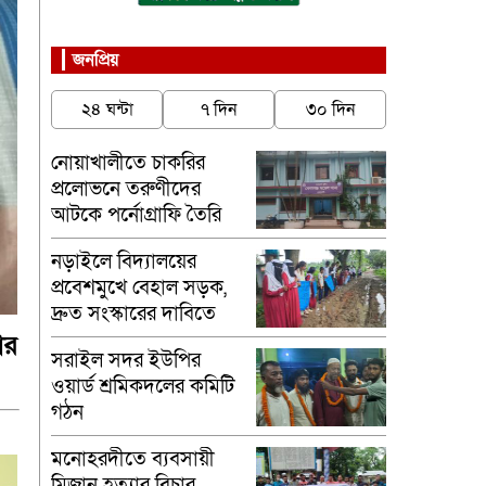
জনপ্রিয়
২৪ ঘন্টা
৭ দিন
৩০ দিন
নোয়াখালীতে চাকরির
প্রলোভনে তরুণীদের
আটকে পর্নোগ্রাফি তৈরি
নড়াইলে বিদ্যালয়ের
প্রবেশমুখে বেহাল সড়ক,
দ্রুত সংস্কারের দাবিতে
মানববন্ধন
ার
সরাইল সদর ইউপির
ওয়ার্ড শ্রমিকদলের কমিটি
গঠন
মনোহরদীতে ব্যবসায়ী
মিজান হত্যার বিচার