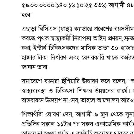
৫৯.০০.০০০০.১৪০.১৬.১০.২৫.৩৩৬) আগামী ৪৮ ঘণ্ট
হবে।
এছাড়া বিসিএস (স্বাস্থ্য) ক্যাডারে প্রবেশের বয়সসীমা
করতে পৃথক স্বাস্থ্যকর্মী নিরাপত্তা আইন প্রণয়ন, দ্রু
করা, ইন্টার্ন চিকিৎসকদের মাসিক ভাতা ৩০ হাজা
হাজার টাকা নির্ধারণ এবং বেসরকারি খাতে কর্মরত
জানান তারা।
সমাবেশে বক্তারা হুঁশিয়ারি উচ্চারণ করে বলেন,
স্বাস্থ্যব্যবস্থা ও চিকিৎসা শিক্ষার উন্নয়নের স্
বাস্তবায়নে উদ্যোগ না নেয়, তাহলে আন্দোলন আর
শিক্ষার্থীরা ঘোষণা দেন, আগামী ৯ জুন থেকে সুনা
প্রতিদিন সকাল ১১টার পর সকল একাডেমিক কার্যক্র
আদায় না হওয়া পর্যন্ত এ কর্মসূচি অব্যাহত থাকবে