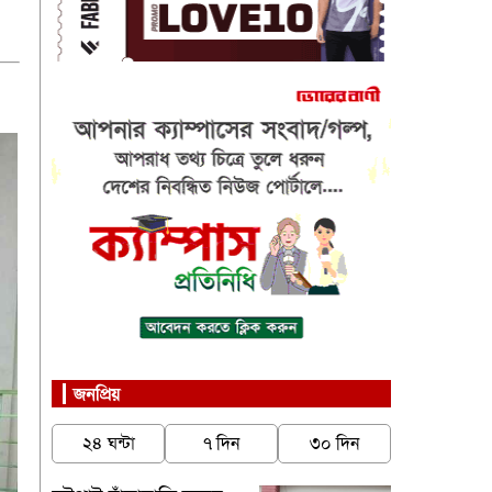
জনপ্রিয়
২৪ ঘন্টা
৭ দিন
৩০ দিন