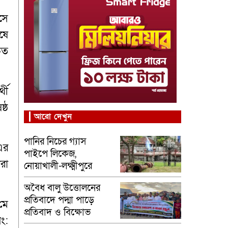
সে
ষে
রুত
থী
ষ্ঠ
আরো দেখুন
পানির নিচের গ্যাস
এর
পাইপে লিকেজ,
রা
নোয়াখালী-লক্ষ্মীপুরে
সরবরাহ বন্ধ
অবৈধ বালু উত্তোলনের
প্রতিবাদে পদ্মা পাড়ে
 মে
প্রতিবাদ ও বিক্ষোভ
ং: