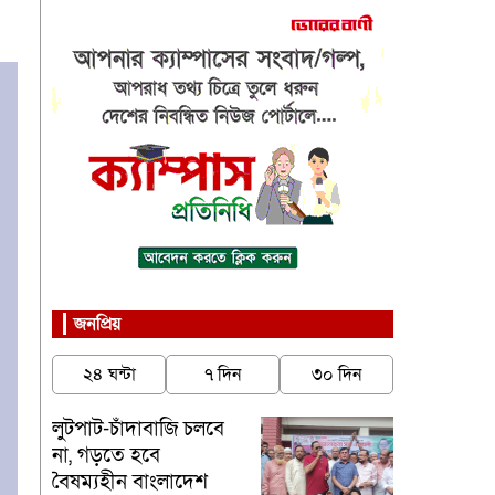
জনপ্রিয়
২৪ ঘন্টা
৭ দিন
৩০ দিন
লুটপাট-চাঁদাবাজি চলবে
না, গড়তে হবে
বৈষম্যহীন বাংলাদেশ