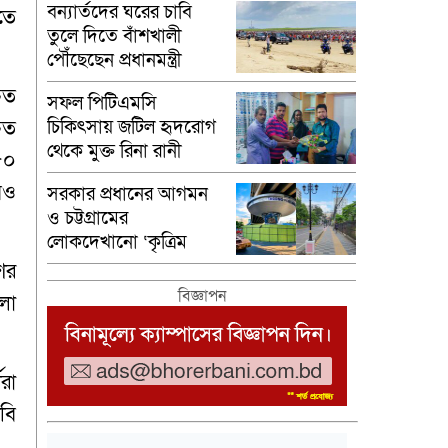
বন্যার্তদের ঘরের চাবি
তে
তুলে দিতে বাঁশখালী
পৌঁছেছেন প্রধানমন্ত্রী
চিত
সফল পিটিএমসি
চিকিৎসায় জটিল হৃদরোগ
চিত
থেকে মুক্ত রিনা রানী
৫০
িও
সরকার প্রধানের আগমন
ও চট্টগ্রামের
লোকদেখানো ‘কৃত্রিম
চাকচিক্য’
ের
বিজ্ঞাপন
ুলো
রা
বি