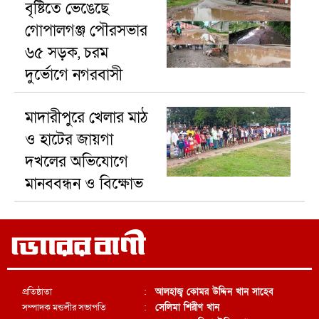
বৃষ্টিতে ভেঙেছে
গোপালগঞ্জ পৌরসভার
৬৫ সড়ক, চরম
দুর্ভোগে নগরবাসী
মাদারীপুরে খেলার মাঠ
ও হাটের জায়গা
দখলের অভিযোগে
মানববন্ধন ও বিক্ষোভ
প্রতিষ্ঠাতা
:
আলহাজ্ব কোমর উদ্দিন খান সাহেব
সম্পাদক মন্ডলীর সভাপতি
:
সেলিমা শিরীণ খান