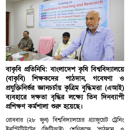
বাকৃবি প্রতিনিধি: বাংলাদেশ কৃষি বিশ্ববিদ্যালয়ে
(বাকৃবি) শিক্ষকদের পাঠদান, গবেষণা ও
প্রযুক্তিনির্ভর জ্ঞানচর্চায় কৃত্রিম বুদ্ধিমত্তা (এআই)
ব্যবহারে দক্ষতা বৃদ্ধির লক্ষ্যে তিন দিনব্যাপী
প্রশিক্ষণ কর্মশালা শুরু হয়েছে।
রোববার (২৮ জুন) বিশ্ববিদ্যালয়ের গ্র্যাজুয়েট ট্রেনিং
ইনস্টিটিউটের (জিটিআই) শ্রেণিকক্ষে 'পাঠদান ও