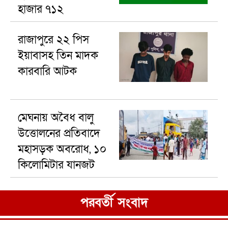
হাজার ৭১২
রাজাপুরে ২২ পিস
ইয়াবাসহ তিন মাদক
কারবারি আটক
মেঘনায় অবৈধ বালু
উত্তোলনের প্রতিবাদে
মহাসড়ক অবরোধ, ১০
কিলোমিটার যানজট
পরবর্তী সংবাদ