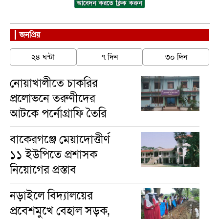
জনপ্রিয়
২৪ ঘন্টা
৭ দিন
৩০ দিন
নোয়াখালীতে চাকরির
প্রলোভনে তরুণীদের
আটকে পর্নোগ্রাফি তৈরি
বাকেরগঞ্জে মেয়াদোত্তীর্ণ
১১ ইউপিতে প্রশাসক
নিয়োগের প্রস্তাব
নড়াইলে বিদ্যালয়ের
প্রবেশমুখে বেহাল সড়ক,