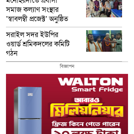
মনোহরদীতে প্রবাসী
সমাজ কল্যাণ সংস্থার
‘স্বাবলম্বী প্রজেক্ট’ অনুষ্ঠিত
সরাইল সদর ইউপির
ওয়ার্ড শ্রমিকদলের কমিটি
গঠন
বিজ্ঞাপন