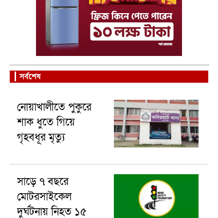
সর্বশেষ
নোয়াখালীতে পুকুরে
শাক ধুতে গিয়ে
গৃহবধূর মৃত্যু
সাড়ে ৭ বছরে
মোটরসাইকেল
দুর্ঘটনায় নিহত ১৫