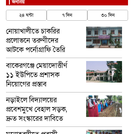
জনপ্রিয়
২৪ ঘন্টা
৭ দিন
৩০ দিন
নোয়াখালীতে চাকরির
প্রলোভনে তরুণীদের
আটকে পর্নোগ্রাফি তৈরি
বাকেরগঞ্জে মেয়াদোত্তীর্ণ
১১ ইউপিতে প্রশাসক
নিয়োগের প্রস্তাব
নড়াইলে বিদ্যালয়ের
প্রবেশমুখে বেহাল সড়ক,
দ্রুত সংস্কারের দাবিতে
মানববন্ধন