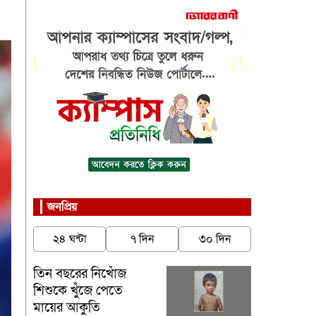
জনপ্রিয়
২৪ ঘন্টা
৭ দিন
৩০ দিন
তিন বছরের নিখোঁজ
শিশুকে খুঁজে পেতে
মায়ের আকুতি