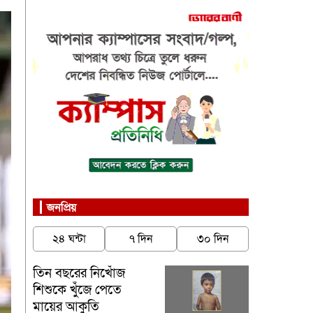
জনপ্রিয়
২৪ ঘন্টা
৭ দিন
৩০ দিন
তিন বছরের নিখোঁজ
শিশুকে খুঁজে পেতে
মায়ের আকুতি