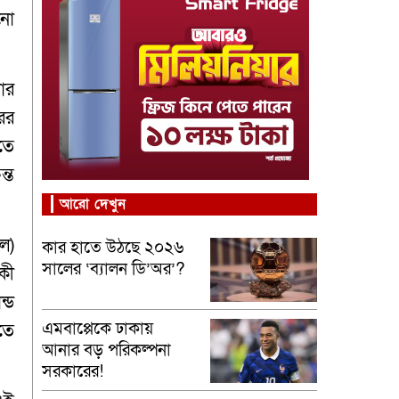
নো
ার
ের
তে
্ত
আরো দেখুন
েল)
কার হাতে উঠছে ২০২৬
সালের ‘ব্যালন ডি’অর’?
কী
্ড
এমবাপ্পেকে ঢাকায়
তে
আনার বড় পরিকল্পনা
সরকারের!