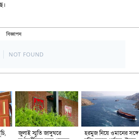
ছে।
বিজ্ঞাপন
চি,
জুলাই স্মৃতি জাদুঘরে
হরমুজ নিয়ে ওমানের সঙ্গে