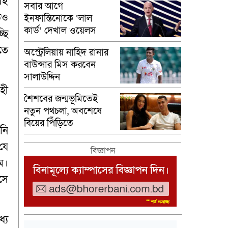
এই
সবার আগে
িও
ইনফান্তিনোকে ‘লাল
কার্ড’ দেখাল ওয়েলস
্ছি
তে
অস্ট্রেলিয়ায় নাহিদ রানার
বাউন্সার মিস করবেন
সালাউদ্দিন
হী
শৈশবের জন্মভূমিতেই
নতুন পথচলা, অবশেষে
বিয়ের পিঁড়িতে
নি
রোনালদো-জর্জিনা
যে
বিজ্ঞাপন
ম।
সে
যে