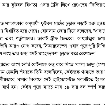
া। আর ফুটবল বিধাতা এবার ট্রফি লিখে রেখেছেন ক্রিশ্চিয়া
িত সাক্ষাৎকার অনুযায়ী, ফুটবল মাঠের চূড়ান্ত লড়াই শুরু হওয়
াগ্য নির্ধারিত হয়ে গেছে। বোনসাম জোর দিয়ে বলেছেন, “এবার
লদো এবং পর্তুগালের। তারাই ট্রফি জিতবে। আধ্যাত্মিক জগ
।” তিনি আরও যোগ করেন, সিআরসেভেন এবার পুরোপুরি নিশ্চিন
গ্নে তার জন্য ‘সেই মাহেন্দ্রক্ষণ’ চূড়ান্ত করে রেখেছেন।
ম্যাচের আগে হ্যারি কেইনকে স্তব্ধ করে দিতে ‘কালা জাদু’ (স্প
ধ্যম ডেইলি স্টারকে তিনি বলেছিলেন, কেইনকে থামাতে তার 
াবে, ঘানার বিরুদ্ধে সেই হাইভোল্টেজ ম্যাচটিতে ইংল্যান
্যর্থ হন। কেইন পুরো ম্যাচে মাত্র ১৯ বার বল স্পর্শ কর