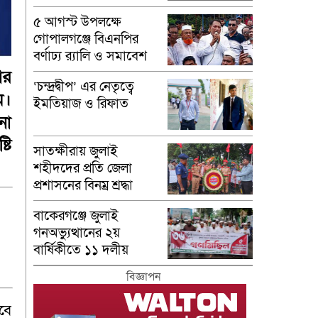
৫ আগস্ট উপলক্ষে
গোপালগঞ্জে বিএনপির
বর্ণাঢ্য র‍্যালি ও সমাবেশ
অনুষ্ঠিত
ার
‘চন্দ্রদ্বীপ’ এর নেতৃত্বে
ম।
ইমতিয়াজ ও রিফাত
নো
টি
সাতক্ষীরায় জুলাই
শহীদদের প্রতি জেলা
প্রশাসনের বিনম্র শ্রদ্ধা
বাকেরগঞ্জে জুলাই
গনঅভ্যুত্থানের ২য়
বার্ষিকীতে ১১ দলীয়
ঐক্যের গণমিছিল
বিজ্ঞাপন
বে