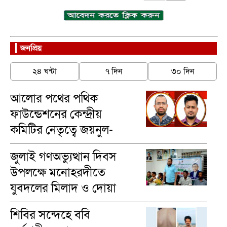
জনপ্রিয়
২৪ ঘন্টা
৭ দিন
৩০ দিন
আলোর পথের পথিক
ফাউন্ডেশনের কেন্দ্রীয়
কমিটির নেতৃত্বে জয়নুল-
মাসুম
জুলাই গণঅভ্যুত্থান দিবস
উপলক্ষে মনোহরদীতে
যুবদলের মিলাদ ও দোয়া
মাহফিল অনুষ্ঠিত
শিবির সন্দেহে ববি