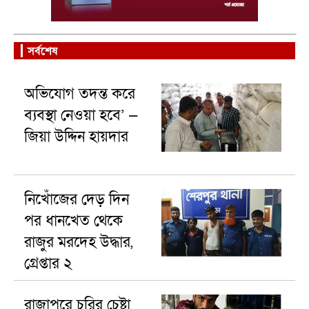
সর্বশেষ
অভিযোগ তদন্ত করে
ব্যবস্থা নেওয়া হবে’ —
জিয়া উদ্দিন হায়দার
নিখোঁজের দেড় দিন
পর ধানখেত থেকে
রাজুর মরদেহ উদ্ধার,
গ্রেপ্তার ২
রাজাপুরে চুরির চেষ্টা