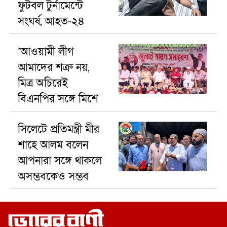
ফুটবল টুর্নামেন্টে
সংঘর্ষ, আহত-২৪
‘আওয়ামী লীগ
আমাদের শত্রু নয়,
মিত্র অচিরেই
বিএনপির সঙ্গে মিশে
যাবে’—দিরাইয়ে এমপি
সিলেটে প্রতিমন্ত্রী মীর
নাছির চৌধুরী।
শাহে আলম বলেন
আপনারা সঙ্গে থাকলে
অসম্ভবকেও সম্ভব
করা যায়।