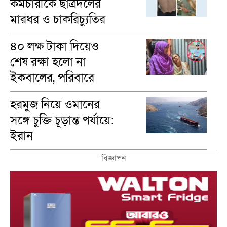
কর্মচারীকে ছাত্রদলের
মারধর ও চাকরিচ্যুতির
অভিযোগ
৪০ লক্ষ টাকা দিয়েও
শেষ রক্ষা হলো না
ইকবালের, পরিবারে
শোকের মাতম
হরমুজ নিয়ে ওমানের
সঙ্গে চুক্তি চূড়ান্ত পর্যায়ে:
ইরান
বিজ্ঞাপন