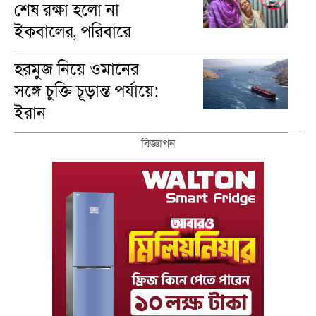
শেষ রক্ষা হলো না
ইকবালের, পরিবারে
শোকের মাতম
হরমুজ নিয়ে ওমানের
সঙ্গে চুক্তি চূড়ান্ত পর্যায়ে:
ইরান
বিজ্ঞাপন