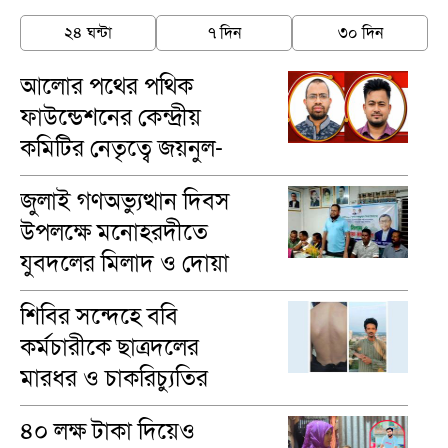
২৪ ঘন্টা
৭ দিন
৩০ দিন
আলোর পথের পথিক
ফাউন্ডেশনের কেন্দ্রীয়
কমিটির নেতৃত্বে জয়নুল-
মাসুম
জুলাই গণঅভ্যুত্থান দিবস
উপলক্ষে মনোহরদীতে
যুবদলের মিলাদ ও দোয়া
মাহফিল অনুষ্ঠিত
শিবির সন্দেহে ববি
কর্মচারীকে ছাত্রদলের
মারধর ও চাকরিচ্যুতির
অভিযোগ
৪০ লক্ষ টাকা দিয়েও