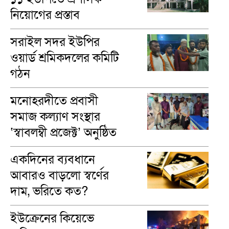
নিয়োগের প্রস্তাব
সরাইল সদর ইউপির
ওয়ার্ড শ্রমিকদলের কমিটি
গঠন
মনোহরদীতে প্রবাসী
সমাজ কল্যাণ সংস্থার
‘স্বাবলম্বী প্রজেক্ট’ অনুষ্ঠিত
একদিনের ব্যবধানে
আবারও বাড়লো স্বর্ণের
দাম, ভরিতে কত?
ইউক্রেনের কিয়েভে