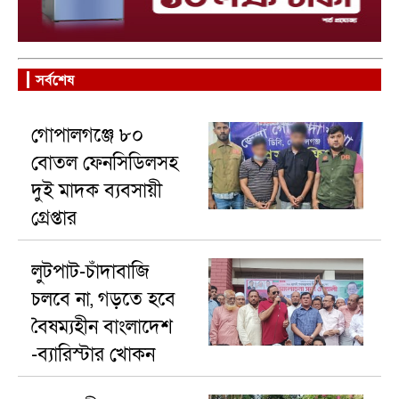
সর্বশেষ
গোপালগঞ্জে ৮০
বোতল ফেনসিডিলসহ
দুই মাদক ব্যবসায়ী
গ্রেপ্তার
লুটপাট-চাঁদাবাজি
চলবে না, গড়তে হবে
বৈষম্যহীন বাংলাদেশ
-ব্যারিস্টার খোকন