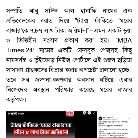
সম্প্রতি আবু সাঈদ আল হানাফি নামের এক
প্রতিবেদকের বরাত দিয়ে "ট্যাক্স ফাঁকিতে ‘ঘরের
বাজার’কে ৭.৮৭ লাখ টাকা জরিমানা"—এমন একটি ভুয়া
ও ভিত্তিহীন সংবাদ প্রকাশ করা হয়। ‘MBA
Times.24’ নামের একটি ফেসবুক পেজসহ কিছু
নামসর্বস্ব ও ভুঁইফোড় নিউজ পোর্টালে এই গুজব ছড়িয়ে
সাধারণ গ্রাহকদের বিভ্রান্ত করার অপচেষ্টা চালানো হচ্ছে।
তবে সব জল্পনা-কল্পনার অবসান ঘটিয়ে এবার
নিজেদের অবস্থান পরিষ্কার করেছে ঘরের বাজার
কর্তৃপক্ষ।