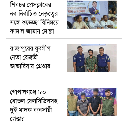
শিবচর প্রেসক্লাবের
নব-নির্বাচিত নেতৃত্বের
সঙ্গে শুভেচ্ছা বিনিময়ে
কামাল জামান মোল্লা
রাজাপুরের যুবলীগ
নেতা রেজভী
ভান্ডারিয়ায় গ্রেপ্তার
গোপালগঞ্জে ৮০
বোতল ফেনসিডিলসহ
দুই মাদক ব্যবসায়ী
গ্রেপ্তার