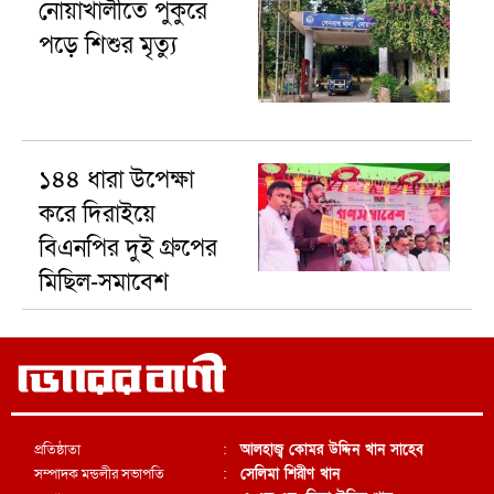
নোয়াখালীতে পুকুরে
পড়ে শিশুর মৃত্যু
১৪৪ ধারা উপেক্ষা
করে দিরাইয়ে
বিএনপির দুই গ্রুপের
মিছিল-সমাবেশ
প্রতিষ্ঠাতা
:
আলহাজ্ব কোমর উদ্দিন খান সাহেব
সম্পাদক মন্ডলীর সভাপতি
:
সেলিমা শিরীণ খান