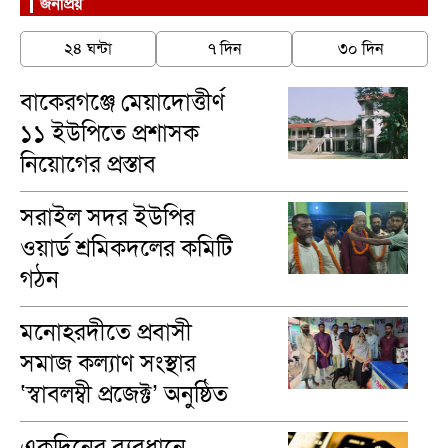
জনপ্রিয়
২৪ ঘন্টা
৭ দিন
৩০ দিন
বাকেরগঞ্জে মেয়াদোত্তীর্ণ
১১ ইউপিতে প্রশাসক
নিয়োগের প্রস্তাব
সরাইল সদর ইউপির
ওয়ার্ড শ্রমিকদলের কমিটি
গঠন
মনোহরদীতে প্রবাসী
সমাজ কল্যাণ সংস্থার
‘স্বাবলম্বী প্রজেক্ট’ অনুষ্ঠিত
একদিনের ব্যবধানে