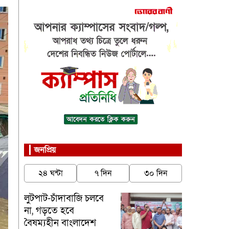
জনপ্রিয়
২৪ ঘন্টা
৭ দিন
৩০ দিন
লুটপাট-চাঁদাবাজি চলবে
না, গড়তে হবে
বৈষম্যহীন বাংলাদেশ