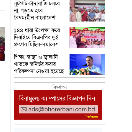
লুটপাট-চাঁদাবাজি চলবে
না, গড়তে হবে
বৈষম্যহীন বাংলাদেশ
-ব্যারিস্টার খোকন
১৪৪ ধারা উপেক্ষা করে
দিরাইয়ে বিএনপির দুই
গ্রুপের মিছিল-সমাবেশ
শিক্ষা, স্বাস্থ্য ও জ্বালানি
খাতকে স্বনির্ভর করার
পরিকল্পনা নেওয়া হয়েছে
বিজ্ঞাপন