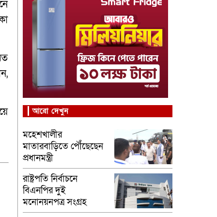
নে
কা
রত
ন,
য়ে
আরো দেখুন
মহেশখালীর
মাতারবাড়িতে পৌঁছেছেন
প্রধানমন্ত্রী
রাষ্ট্রপতি নির্বাচনে
বিএনপির দুই
মনোনয়নপত্র সংগ্রহ