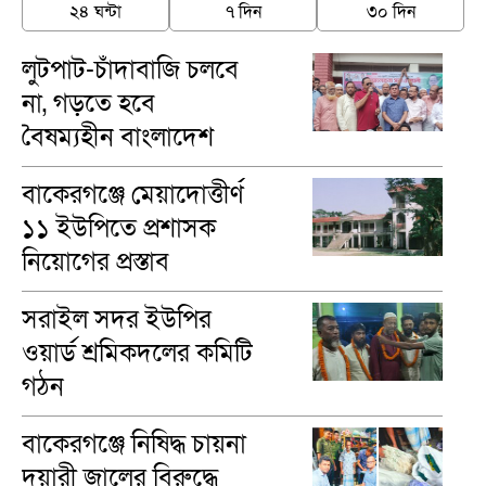
২৪ ঘন্টা
৭ দিন
৩০ দিন
লুটপাট-চাঁদাবাজি চলবে
না, গড়তে হবে
বৈষম্যহীন বাংলাদেশ
-ব্যারিস্টার খোকন
বাকেরগঞ্জে মেয়াদোত্তীর্ণ
১১ ইউপিতে প্রশাসক
নিয়োগের প্রস্তাব
সরাইল সদর ইউপির
ওয়ার্ড শ্রমিকদলের কমিটি
গঠন
বাকেরগঞ্জে নিষিদ্ধ চায়না
দুয়ারী জালের বিরুদ্ধে