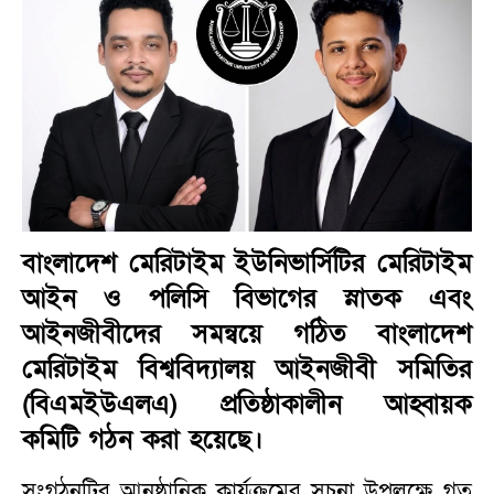
বাংলাদেশ মেরিটাইম ইউনিভার্সিটির মেরিটাইম
আইন ও পলিসি বিভাগের স্নাতক এবং
আইনজীবীদের সমন্বয়ে গঠিত বাংলাদেশ
মেরিটাইম বিশ্ববিদ্যালয় আইনজীবী সমিতির
(বিএমইউএলএ) প্রতিষ্ঠাকালীন আহ্বায়ক
কমিটি গঠন করা হয়েছে।
সংগঠনটির আনুষ্ঠানিক কার্যক্রমের সূচনা উপলক্ষে গত