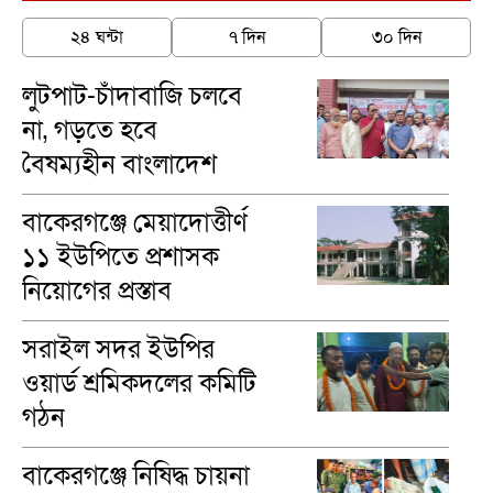
২৪ ঘন্টা
৭ দিন
৩০ দিন
লুটপাট-চাঁদাবাজি চলবে
না, গড়তে হবে
বৈষম্যহীন বাংলাদেশ
-ব্যারিস্টার খোকন
বাকেরগঞ্জে মেয়াদোত্তীর্ণ
১১ ইউপিতে প্রশাসক
নিয়োগের প্রস্তাব
সরাইল সদর ইউপির
ওয়ার্ড শ্রমিকদলের কমিটি
গঠন
বাকেরগঞ্জে নিষিদ্ধ চায়না