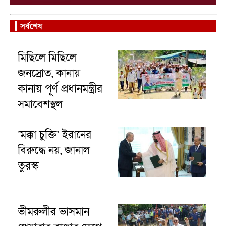
সর্বশেষ
মিছিলে মিছিলে
জনস্রোত, কানায়
কানায় পূর্ণ প্রধানমন্ত্রীর
সমাবেশস্থল
‘মক্কা চুক্তি’ ইরানের
বিরুদ্ধে নয়, জানাল
তুরস্ক
ভীমরুলীর ভাসমান