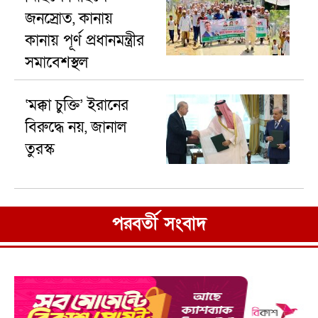
জনস্রোত, কানায়
কানায় পূর্ণ প্রধানমন্ত্রীর
সমাবেশস্থল
‘মক্কা চুক্তি’ ইরানের
বিরুদ্ধে নয়, জানাল
তুরস্ক
পরবর্তী সংবাদ