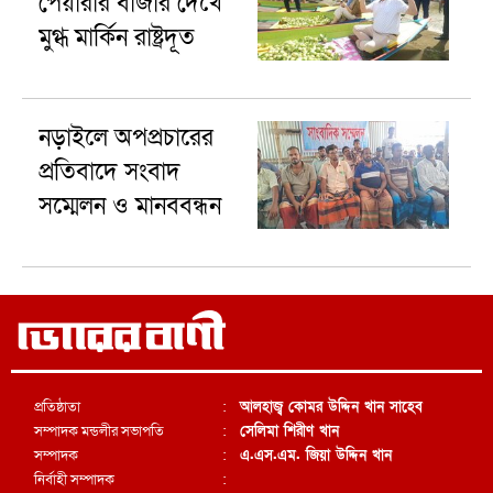
পেয়ারার বাজার দেখে
মুগ্ধ মার্কিন রাষ্ট্রদূত
নড়াইলে অপপ্রচারের
প্রতিবাদে সংবাদ
সম্মেলন ও মানববন্ধন
প্রতিষ্ঠাতা
:
আলহাজ্ব কোমর উদ্দিন খান সাহেব
সম্পাদক মন্ডলীর সভাপতি
:
সেলিমা শিরীণ খান
সম্পাদক
:
এ.এস.এম. জিয়া উদ্দিন খান
নির্বাহী সম্পাদক
: