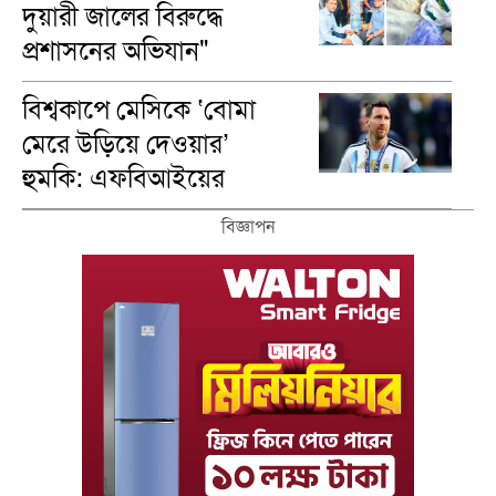
দুয়ারী জালের বিরুদ্ধে
প্রশাসনের অভিযান"
বিশ্বকাপে মেসিকে ‘বোমা
মেরে উড়িয়ে দেওয়ার’
হুমকি: এফবিআইয়ের
গোপন নথি ফাঁস
বিজ্ঞাপন