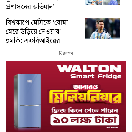
প্রশাসনের অভিযান"
বিশ্বকাপে মেসিকে ‘বোমা
মেরে উড়িয়ে দেওয়ার’
হুমকি: এফবিআইয়ের
গোপন নথি ফাঁস
বিজ্ঞাপন