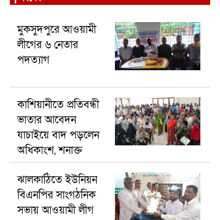
মুকসুদপুরে আওয়ামী
লীগের ৬ নেতার
পদত্যাগ
কাশিয়ানীতে প্রতিবন্ধী
ভাতার আবেদন
যাচাইয়ে বাদ পড়লেন
অধিকাংশ, শনাক্ত
শতাধিক
ঝালকাঠিতে ইউনিয়ন
বিএনপির সাংগঠনিক
সভায় আওয়ামী লীগ