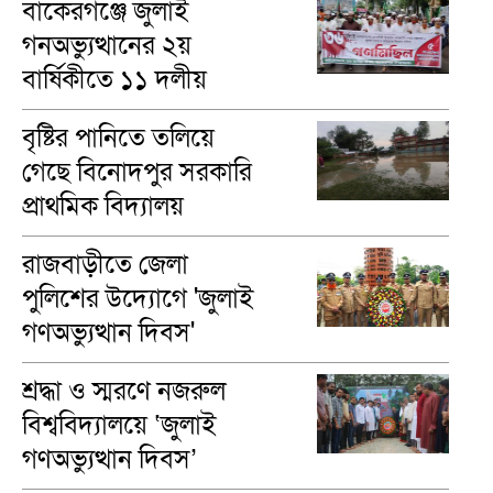
বাকেরগঞ্জে জুলাই
গনঅভ্যুত্থানের ২য়
বার্ষিকীতে ১১ দলীয়
ঐক্যের গণমিছিল
বৃষ্টির পানিতে তলিয়ে
গেছে বিনোদপুর সরকারি
প্রাথমিক বিদ্যালয়
মাঠ,চরম দুর্ভোগে
রাজবাড়ীতে জেলা
শিক্ষার্থী
পুলিশের উদ্যোগে 'জুলাই
গণঅভ্যুত্থান দিবস'
পালিত
শ্রদ্ধা ও স্মরণে নজরুল
বিশ্ববিদ্যালয়ে ‘জুলাই
গণঅভ্যুত্থান দিবস’