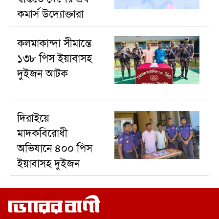
কমার্স উদ্যোক্তারা
কলমাকান্দা সীমান্তে
১৩৮ পিস ইয়াবাসহ
দুইজন আটক
দিরাইয়ে
মাদকবিরোধী
অভিযানে ৪০০ পিস
ইয়াবাসহ দুইজন
আটক