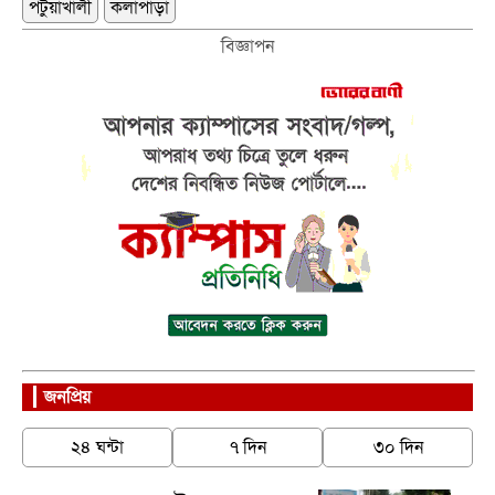
পটুয়াখালী
কলাপাড়া
বিজ্ঞাপন
জনপ্রিয়
২৪ ঘন্টা
৭ দিন
৩০ দিন