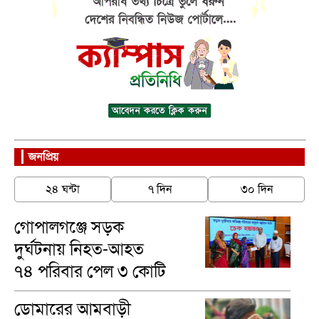
জনপ্রিয়
২৪ ঘন্টা
৭ দিন
৩০ দিন
গোপালগঞ্জে সড়ক
দুর্ঘটনায় নিহত-আহত
৭৪ পরিবার পেল ৩ কোটি
৪৬ লাখ টাকা
ডোমারের আমবাড়ী