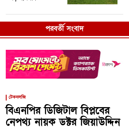
পরবর্তী সংবাদ
টেকনলজি
বিএনপির ডিজিটাল বিপ্লবের
নেপথ্য নায়ক ডক্টর জিয়াউদ্দিন