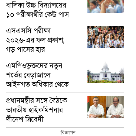
বালিকা উচ্চ বিদ্যালয়ের
১০ পরীক্ষার্থীর কেউ পাস
করেনি
এসএসসি পরীক্ষা
২০২৬-এর ফল প্রকাশ,
গড় পাসের হার
৬২.২৫%
এমপিওভুক্তদের নতুন
শর্তের বেড়াজালে
আইনগত অধিকার থেকে
বঞ্চিত করা যাবে না
প্রধানমন্ত্রীর সঙ্গে বৈঠকে
ভারতীয় হাইকমিশনার
দীনেশ ত্রিবেদী
বিজ্ঞাপন