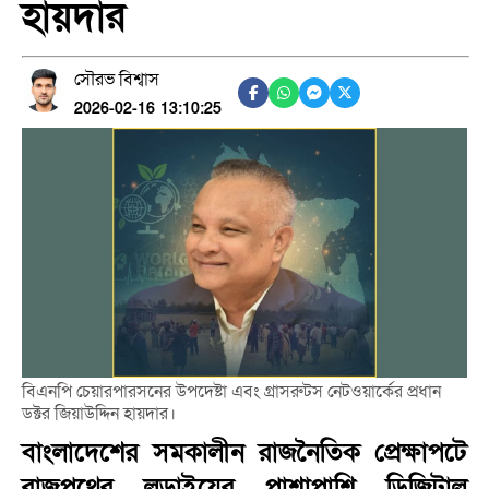
হায়দার
সৌরভ বিশ্বাস
2026-02-16 13:10:25
বিএনপি চেয়ারপারসনের উপদেষ্টা এবং গ্রাসরুটস নেটওয়ার্কের প্রধান
ডক্টর জিয়াউদ্দিন হায়দার।
বাংলাদেশের সমকালীন রাজনৈতিক প্রেক্ষাপটে
রাজপথের লড়াইয়ের পাশাপাশি ডিজিটাল