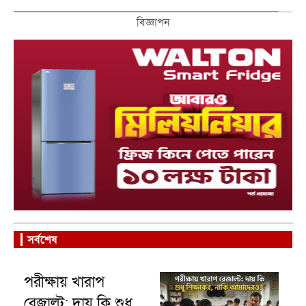
বিজ্ঞাপন
সর্বশেষ
পরীক্ষায় খারাপ
রেজাল্ট: দায় কি শুধু