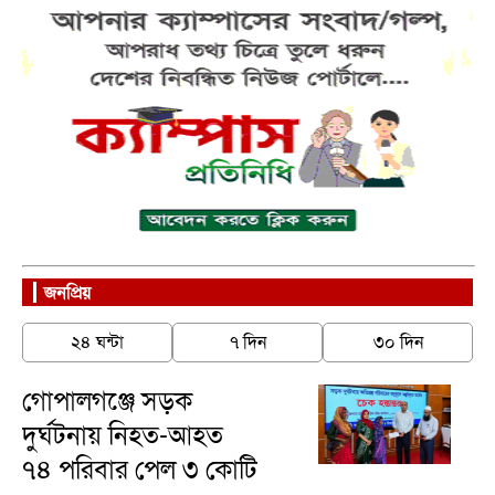
জনপ্রিয়
২৪ ঘন্টা
৭ দিন
৩০ দিন
গোপালগঞ্জে সড়ক
দুর্ঘটনায় নিহত-আহত
৭৪ পরিবার পেল ৩ কোটি