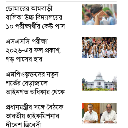
৪৬ লাখ টাকা
ডোমারের আমবাড়ী
বালিকা উচ্চ বিদ্যালয়ের
১০ পরীক্ষার্থীর কেউ পাস
করেনি
এসএসসি পরীক্ষা
২০২৬-এর ফল প্রকাশ,
গড় পাসের হার
৬২.২৫%
এমপিওভুক্তদের নতুন
শর্তের বেড়াজালে
আইনগত অধিকার থেকে
বঞ্চিত করা যাবে না
প্রধানমন্ত্রীর সঙ্গে বৈঠকে
ভারতীয় হাইকমিশনার
দীনেশ ত্রিবেদী