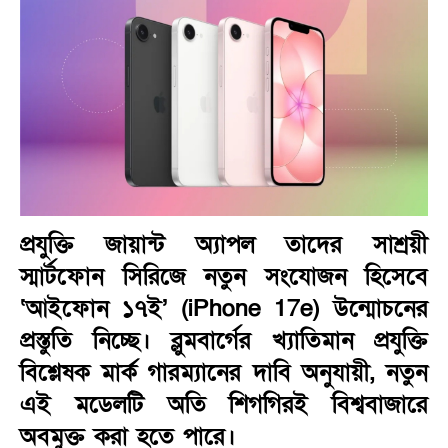
প্রযুক্তি জায়ান্ট অ্যাপল তাদের সাশ্রয়ী
স্মার্টফোন সিরিজে নতুন সংযোজন হিসেবে
‘আইফোন ১৭ই’ (iPhone 17e) উন্মোচনের
প্রস্তুতি নিচ্ছে। ব্লুমবার্গের খ্যাতিমান প্রযুক্তি
বিশ্লেষক মার্ক গারম্যানের দাবি অনুযায়ী, নতুন
এই মডেলটি অতি শিগগিরই বিশ্ববাজারে
অবমুক্ত করা হতে পারে।