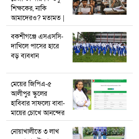
শিক্ষকের, নাকি
আমাদেরও? মতামত |
বকশীগঞ্জে এসএসসি-
দাখিলে পাসের হারে
বড় ব্যবধান
মেয়ের জিপিএ-৫
আলীপুর স্কুলের
হাবিবার সাফল্যে বাবা-
মায়ের চোখে আনন্দের
অশ্রু
নোয়াখালীতে ৩ লাখ