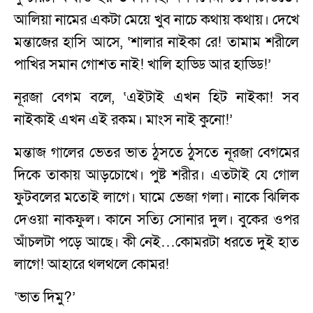
আলিয়া নামের একটা মেয়ে খুব নাচে কথায় কথায়। দেখে
মন্তাজের হাসি আসে, ‘শালার নাইকা রে! তামাম শরীলে
পাখির সমান গোশত নাই! খালি হাড্ডি আর হাড্ডি!’
নূরজা বেগম বলে, ‘এইটাই এখন হিট নাইকা! সব
নাইকাই এখন এই রকম। মাংস নাই কুনো!’
মন্তাজ গালের ভেতর ভাত ঠুসতে ঠুসতে নূরজা বেগমের
দিকে তাকায় আড়চোখে। পুষ্ট শরীর। এতটাই যে গোল
ফুটবলের মতোই লাগে। ঘামে ভেজা গলা। নাকে ঝিলিক
দেওয়া নাকফুল। কানে সত্যি সোনার দুল। বুকের ওপর
আঁচলটা পড়ে আছে। কী নেই…কোমরটা ধরতে দুই হাত
লাগে! আহারে থলথলে কোমর!
‘ভাত দিমু?’