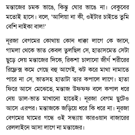
মন্তাজের চমক ভাঙে, কিন্তু ঘোর ভাঙে না। বেকুবের
মতোই হাসে। বলে, ‘আলিয়া না কী, ওইটার চাইতে তুমি
বেশি নাইকা বাল!’
নূরজা বেগমের কোথায় কোন ধাক্কা লাগে কে জানে,
গামলা থেকে ভাত কেবল তুলছিল সে, হাতাসমেত সেটা
ছুড়ে দেয় মন্তাজের দিকে, রিকশা চালানো জীর্ণ শরীরের
রিফ্লেক্স কমে গেছে বহু আগেই, ঝট করে মাথা নামাতে
পারে না সে, ভাতসহ হাতাটা তার কপালে লাগে। হাতা
ফিরে আসে মেঝেতে, মন্তাজ উফফফ বলে কপাল ধরে
নেয় ডাল-ভাত মাখানো হাতেই। নূরজা বেগম ছুটেও
আসে এরপর। মন্তাজকে জড়িয়ে ধরে কি ধরে না। নূরজা
বেগমের ঘামের গন্ধে ওই সন্ধ্যায় কারওয়ান বাজারের
রেললাইনে আসা লাগে না মন্তাজের।