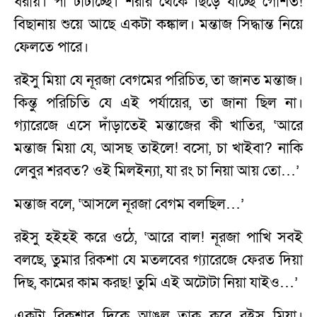
ধরায়। পা টাটাচ্ছে। শরীর থেকে ছিঁড়ে যাচ্ছে গোশত!
বিছানায় শুয়ে আছে একটা কঙ্কাল। মন্তাজ সিদ্ধান্ত নিয়ে
ফেলতে পারে।
রইসু মিয়া যে নূরজা বেগমের পরিচিত, তা জানত মন্তাজ।
কিন্তু পরিচিতি যে এই পর্যায়ের, তা জানা ছিল না।
গ্যারেজে এসে দাঁড়াতেই মন্তাজের কী খাতির, ‘আরে
মন্তাজ মিয়া যে, আসছ তাইলে! বসো, চা খাইবা? নাকি
লেবুর শরবত? ওই মিলইন্যা, যা রং চা নিয়া আয় তো…’
মন্তাজ বলে, ‘আসলে নূরজা বেগম বলছিল…’
রইসু হইহই করে ওঠে, ‘আরে বাল! নূরজা পাখি সবই
বলছে, তুমার রিকশা যে মতলবের গ্যারেজে ফেরত দিয়া
দিছ, কামের কাম করছ! তুমি এই অটোটা নিয়া যাইও…’
একটা রিকশার দিকে আঙুল তাক করে রইসু মিয়া।