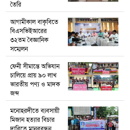
তৈরি
আগামীকাল বাকৃবিতে
বিএসভিইআরের
৩২তম বৈজ্ঞানিক
সম্মেলন
ফেনী সীমান্তে অভিযান
চালিয়ে প্রায় ৯০ লাখ
ভারতীয় পণ্য ও মাদক
জব্দ
মনোহরদীতে ব্যবসায়ী
মিজান হত্যার বিচার
দাবিতে মানববন্ধন