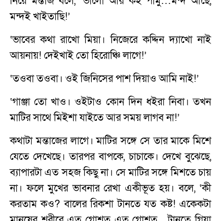
নিয়ে মন্তাজ বলে, ‘ভালো আর কই পামু…মন্দ আছে,
মন্দই খাইতাছি!’
‘ভাবের কথা রাখো মিয়া। নিজেরে কদ্দিন দ্যাখো নাই
আয়নায়! দেইখাই তো হিরোঞ্চি লাগে!’
‘তওবা তওবা। ওই জিনিসের পাশ দিয়াও আমি নাই!’
‘গাঞ্জা তো খাও। ওইটাও কোন দিন ধইরা নিবা। তখন
মাটির সাথে মিইশা যাইতে আর সময় লাগব না!’
কথাটা মন্তাজের লাগে। মাটির সঙ্গে সে তার মাকে মিশে
যেতে দেখেছে। তারপর বাপকে, চাচাকে। দেখে বুঝেছে,
ব্যাপারটা এত সহজ কিছু না। সে মাটির সঙ্গে মিশতে চায়
না। ফলে মুখের ভাবনার রেখা একীভূত হয়। বলে, ‘কী
করতাম কও? বালের রিকশা টানতে যত কষ্ট! একেকটা
মানুষের শরীরে এত গোশত এত গোশত…টানতে গিয়া