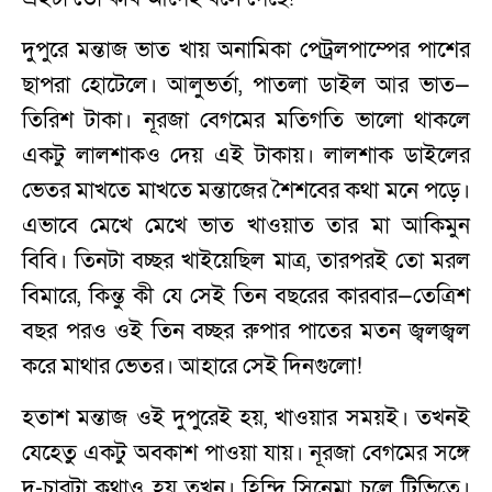
দুপুরে মন্তাজ ভাত খায় অনামিকা পেট্রলপাম্পের পাশের
ছাপরা হোটেলে। আলুভর্তা, পাতলা ডাইল আর ভাত—
তিরিশ টাকা। নূরজা বেগমের মতিগতি ভালো থাকলে
একটু লালশাকও দেয় এই টাকায়। লালশাক ডাইলের
ভেতর মাখতে মাখতে মন্তাজের শৈশবের কথা মনে পড়ে।
এভাবে মেখে মেখে ভাত খাওয়াত তার মা আকিমুন
বিবি। তিনটা বচ্ছর খাইয়েছিল মাত্র, তারপরই তো মরল
বিমারে, কিন্তু কী যে সেই তিন বছরের কারবার—তেত্রিশ
বছর পরও ওই তিন বচ্ছর রুপার পাতের মতন জ্বলজ্বল
করে মাথার ভেতর। আহারে সেই দিনগুলো!
হতাশ মন্তাজ ওই দুপুরেই হয়, খাওয়ার সময়ই। তখনই
যেহেতু একটু অবকাশ পাওয়া যায়। নূরজা বেগমের সঙ্গে
দু-চারটা কথাও হয় তখন। হিন্দি সিনেমা চলে টিভিতে।