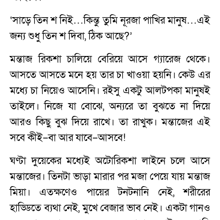
‘সাড়ে তিন শ নিই…কিন্তু তুমি নূরজা পাখির মানুষ…এই
জন্য শুধু তিন শ দিবা, ঠিক আছে?’
মন্তাজ রিকশা চালিয়ে বেরিয়ে আসে গ্যারেজ থেকে।
আসতে আসতে মনে হয় তার চা খাওয়া হয়নি। কেউ এর
মধ্যে চা নিয়েও আসেনি। রইসু একটু আলটপকা মানুষই
তাইলে। নিজে যা বোঝে, অন্যরে তা বুঝতে না দিয়ে
আরও কিছু বুঝ দিয়ে রাখে। তা রাখুক। মন্তাজের এই
সবে কীই–বা আর যাবে–আসবে!
ঘণ্টা দুয়েকের মধ্যেই অটোরিকশা লাইনে চলে আসে
মন্তাজের। তিনটা ভাড়া মারার পর মজা পেয়ে যায় মন্তাজ
মিয়া। এতক্ষণেও পায়ের টনটনানি নেই, শরীরের
হাড্ডিতে ব্যথা নেই, মুখে বেজার ভাব নেই। একটা গানও