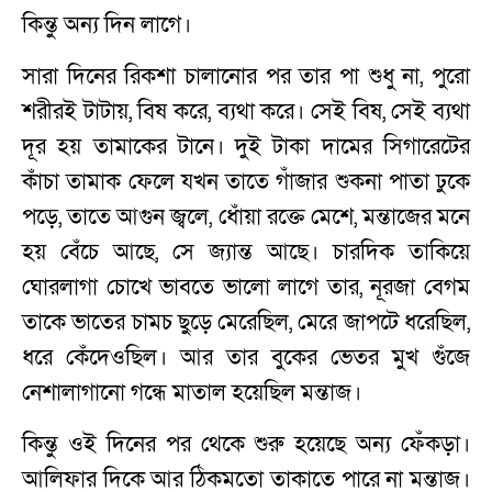
কিন্তু অন্য দিন লাগে।
সারা দিনের রিকশা চালানোর পর তার পা শুধু না, পুরো
শরীরই টাটায়, বিষ করে, ব্যথা করে। সেই বিষ, সেই ব্যথা
দূর হয় তামাকের টানে। দুই টাকা দামের সিগারেটের
কাঁচা তামাক ফেলে যখন তাতে গাঁজার শুকনা পাতা ঢুকে
পড়ে, তাতে আগুন জ্বলে, ধোঁয়া রক্তে মেশে, মন্তাজের মনে
হয় বেঁচে আছে, সে জ্যান্ত আছে। চারদিক তাকিয়ে
ঘোরলাগা চোখে ভাবতে ভালো লাগে তার, নূরজা বেগম
তাকে ভাতের চামচ ছুড়ে মেরেছিল, মেরে জাপটে ধরেছিল,
ধরে কেঁদেওছিল। আর তার বুকের ভেতর মুখ গুঁজে
নেশালাগানো গন্ধে মাতাল হয়েছিল মন্তাজ।
কিন্তু ওই দিনের পর থেকে শুরু হয়েছে অন্য ফেঁকড়া।
আলিফার দিকে আর ঠিকমতো তাকাতে পারে না মন্তাজ।