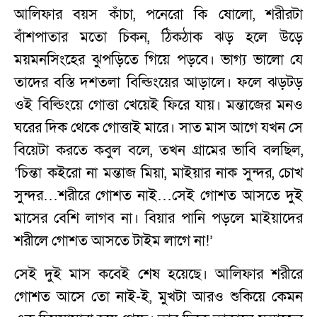
আলিফার বয়স কাঁচা, পনেরো কি ষোলো, শরীরটা
বাঁশপাতার মতো চিকন, ঠিকঠাক ঝড় হলে উড়ে
ময়মনসিংহের ঝুপড়িতে গিয়ে পড়বে। ভাগ্য ভালো যে
তাদের বস্তি দশতলা বিল্ডিংয়ের আড়ালে। ফলে ঝড়টড়
ওই বিল্ডিংয়ে গোত্তা খেয়েই ফিরে যায়। মন্তাজের মনও
ঘরের দিক থেকে গোত্তাই মারে। সাত মাস আগে যখন সে
বিয়েটা করতে কবুল বলে, তখন গ্রামের ভাবি বলছিল,
‘চিন্তা কইরো না মন্তাজ মিয়া, মাইয়ার নাক সুন্দর, চোখ
সুন্দর…শরীরে গোশত নাই…সেই গোশত আসতে দুই
মাসের বেশি লাগব না। বিয়ার পানি পড়লে মাইয়াদের
শরীলে গোশত আসতে টাইম লাগে না!’
সেই দুই মাস কবেই শেষ হয়েছে। আলিফার শরীরে
গোশত আসে তো নাই-ই, মুখটা আরও শুকিয়ে কেমন