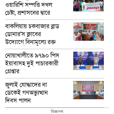
ওয়ারিশি সম্পত্তি দখল
চেষ্টা, প্রশাসনের দ্বারে
ভুক্তভোগীরা
বাকলিয়ায় চকবাজার ব্লাড
ডোনার'স ক্লাবের
উদ্যোগে বিনামূল্যে রক্ত
গ্রুপ নির্ণয়
নোয়াখালীতে ৯৭৯০ পিস
ইয়াবাসহ দুই পাচারকারী
গ্রেপ্তার
জুলাই যোদ্ধাদের না
ডেকেই গণঅভ্যুত্থান
দিবস পালন
বিজ্ঞাপন