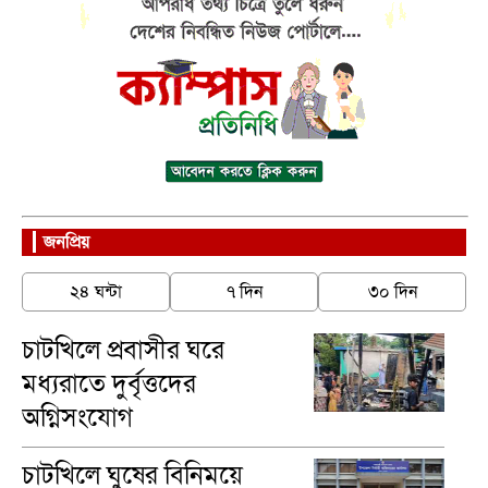
জনপ্রিয়
২৪ ঘন্টা
৭ দিন
৩০ দিন
চাটখিলে প্রবাসীর ঘরে
মধ্যরাতে দুর্বৃত্তদের
অগ্নিসংযোগ
চাটখিলে ঘুষের বিনিময়ে