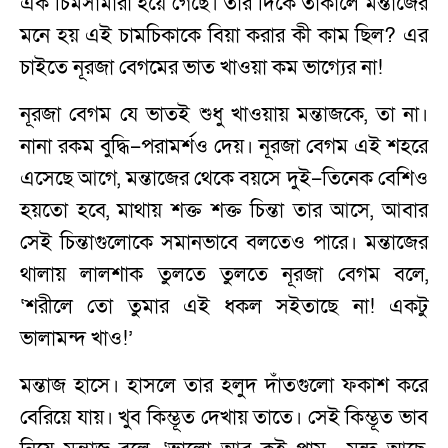
এক চিমসামারা হয়ে গেছে। তার দিকে তাকালে মন্তাজের
মনে হয় এই চামচিকাকে বিয়া করার কী কাম ছিল? এর
চাইতে নূরজা বেগমের ভাত খাওয়া কম ভাগ্যের না!
নূরজা বেগম যে ভাতই শুধু খাওয়ায় মন্তাজকে, তা না।
নানা রকম বুদ্ধি–পরামর্শও দেয়। নূরজা বেগম এই শহরে
এসেছে আগে, মন্তাজের থেকে বয়সে দুই–তিনেক বেশিও
হয়তো হবে, মাথায় শক্ত শক্ত চিন্তা তার আসে, আবার
সেই চিন্তাগুলোকে সমানভাবে বলতেও পারে। মন্তাজের
থালায় লালশাক তুলতে তুলতে নূরজা বেগম বলে,
‘শরীলে তো তুমার এই ধকল সইতাছে না! একটু
ভালামন্দ খাও!’
মন্তাজ হাসে। হাসলে তার হলুদ দাঁতগুলো ফকাশ করে
বেরিয়ে যায়। খুব কিম্ভূত দেখায় তাতে। সেই কিম্ভূত ভাব