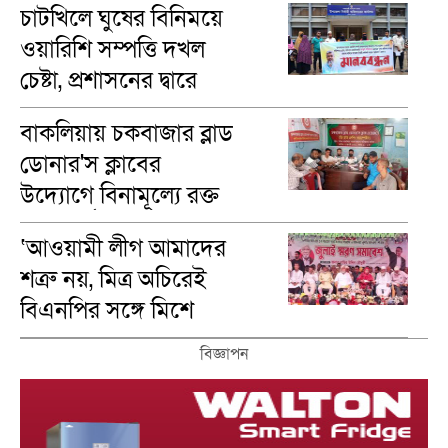
চাটখিলে ঘুষের বিনিময়ে
ওয়ারিশি সম্পত্তি দখল
চেষ্টা, প্রশাসনের দ্বারে
ভুক্তভোগীরা
বাকলিয়ায় চকবাজার ব্লাড
ডোনার'স ক্লাবের
উদ্যোগে বিনামূল্যে রক্ত
গ্রুপ নির্ণয়
‘আওয়ামী লীগ আমাদের
শত্রু নয়, মিত্র অচিরেই
বিএনপির সঙ্গে মিশে
যাবে’—দিরাইয়ে এমপি
বিজ্ঞাপন
নাছির চৌধুরী।