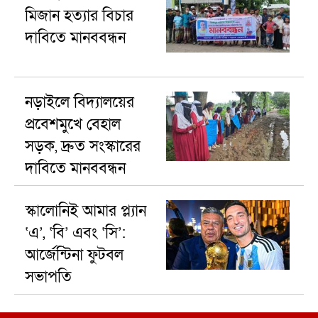
মিজান হত্যার বিচার
দাবিতে মানববন্ধন
নড়াইলে বিদ্যালয়ের
প্রবেশমুখে বেহাল
সড়ক, দ্রুত সংস্কারের
দাবিতে মানববন্ধন
স্কালোনিই আমার প্ল্যান
‘এ’, ‘বি’ এবং ‘সি’:
আর্জেন্টিনা ফুটবল
সভাপতি