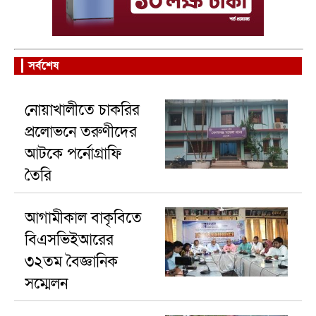
সর্বশেষ
নোয়াখালীতে চাকরির
প্রলোভনে তরুণীদের
আটকে পর্নোগ্রাফি
তৈরি
আগামীকাল বাকৃবিতে
বিএসভিইআরের
৩২তম বৈজ্ঞানিক
সম্মেলন