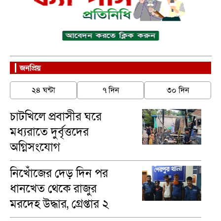
জনপ্রিয়
২৪ ঘন্টা
৭ দিন
৩০ দিন
চাটখিলে প্রবাসীর ঘরে
মধ্যরাতে দুর্বৃত্তদের
অগ্নিসংযোগ
নিখোঁজের দেড় দিন পর
ধানখেত থেকে রাজুর
মরদেহ উদ্ধার, গ্রেপ্তার ২