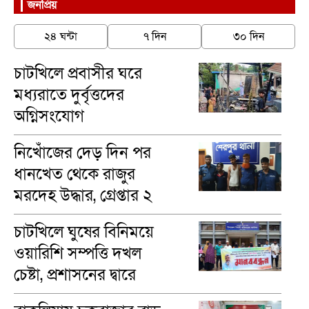
জনপ্রিয়
২৪ ঘন্টা
৭ দিন
৩০ দিন
চাটখিলে প্রবাসীর ঘরে
মধ্যরাতে দুর্বৃত্তদের
অগ্নিসংযোগ
নিখোঁজের দেড় দিন পর
ধানখেত থেকে রাজুর
মরদেহ উদ্ধার, গ্রেপ্তার ২
চাটখিলে ঘুষের বিনিময়ে
ওয়ারিশি সম্পত্তি দখল
চেষ্টা, প্রশাসনের দ্বারে
ভুক্তভোগীরা