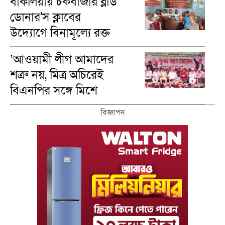
বাকলিয়ায় চকবাজার ব্লাড
ডোনার'স ক্লাবের
উদ্যোগে বিনামূল্যে রক্ত
গ্রুপ নির্ণয়
‘আওয়ামী লীগ আমাদের
শত্রু নয়, মিত্র অচিরেই
বিএনপির সঙ্গে মিশে
যাবে’—দিরাইয়ে এমপি
বিজ্ঞাপন
নাছির চৌধুরী।