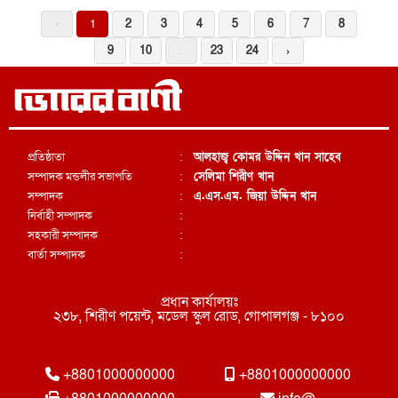
‹
1
2
3
4
5
6
7
8
9
10
...
23
24
›
প্রতিষ্ঠাতা
:
আলহাজ্ব কোমর উদ্দিন খান সাহেব
সম্পাদক মন্ডলীর সভাপতি
:
সেলিমা শিরীণ খান
সম্পাদক
:
এ.এস.এম. জিয়া উদ্দিন খান
নির্বাহী সম্পাদক
:
সহকারী সম্পাদক
:
বার্তা সম্পাদক
:
প্রধান কার্যালয়ঃ
২৩৮, শিরীণ পয়েন্ট, মডেল স্কুল রোড, গোপালগঞ্জ - ৮১০০
+8801000000000
+8801000000000