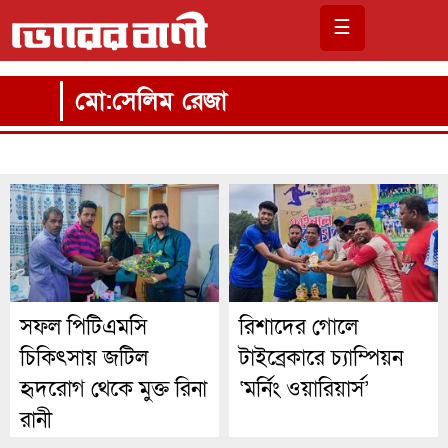
☰
মো:সেলিম রেজা
সফল পিটিএমসি
রিশাদের গোলে
চিকিৎসায় জটিল
টাইব্রেকারে চ্যাম্পিয়ন
হৃদরোগ থেকে মুক্ত রিনা
‘মর্নিং ওয়ারিয়ার্স’
রানী