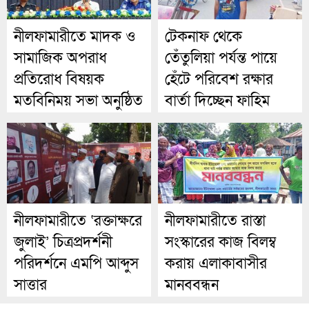
নীলফামারীতে মাদক ও
টেকনাফ থেকে
সামাজিক অপরাধ
তেঁতুলিয়া পর্যন্ত পায়ে
প্রতিরোধ বিষয়ক
হেঁটে পরিবেশ রক্ষার
মতবিনিময় সভা অনুষ্ঠিত
বার্তা দিচ্ছেন ফাহিম
নীলফামারীতে ‘রক্তাক্ষরে
নীলফামারীতে রাস্তা
জুলাই’ চিত্রপ্রদর্শনী
সংস্কারের কাজ বিলম্ব
পরিদর্শনে এমপি আব্দুস
করায় এলাকাবাসীর
সাত্তার
মানববন্ধন