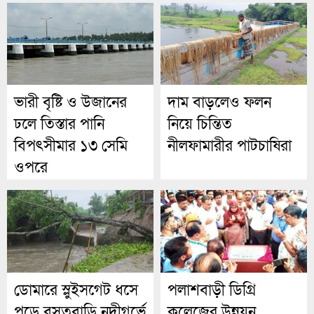
ভারী বৃষ্টি ও উজানের
দাম বাড়লেও ফলন
ঢলে তিস্তার পানি
নিয়ে চিন্তিত
বিপৎসীমার ১৩ সেমি
নীলফামারীর পাটচাষিরা
ওপরে
ডোমারে স্লুইসগেট ধসে
পলাশবাড়ী ডিগ্রি
পড়ে বসতবাড়ি নদীগর্ভে
কলেজের উন্নয়ন