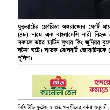
যুক্তরাষ্ট্রের ফ্লোরিডা অঙ্গরাজ্যের ফোর্
(৪৮) নামে এক বাংলাদেশি নারী নিহত হ
সকালে ডক্টর মার্টিন লুথার কিং জুনিয়র বু
ঘটনা ঘটে। ঘাতক রোলবার্ট জোয়াচিনকে (৪০)
পুলিশ।
সিসিটিভি ফুটেজ ও প্রত্যক্ষদর্শীদের বর্ণনা অনুযায়ী