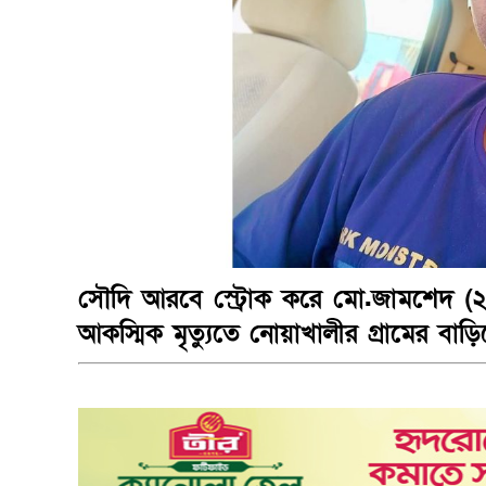
সৌদি আরবে স্ট্রোক করে মো.জামশেদ (২৯)
আকস্মিক মৃত্যুতে নোয়াখালীর গ্রামের ব