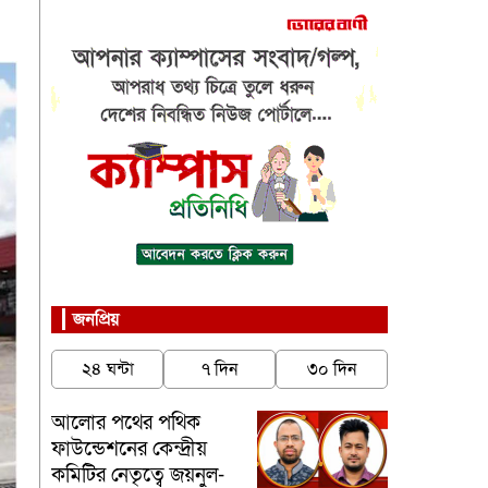
জনপ্রিয়
২৪ ঘন্টা
৭ দিন
৩০ দিন
আলোর পথের পথিক
ফাউন্ডেশনের কেন্দ্রীয়
কমিটির নেতৃত্বে জয়নুল-