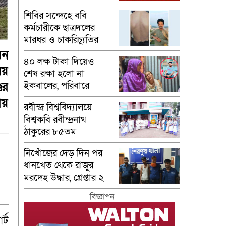
মাসুম
শিবির সন্দেহে ববি
কর্মচারীকে ছাত্রদলের
মারধর ও চাকরিচ্যুতির
অভিযোগ
িন
৪০ লক্ষ টাকা দিয়েও
ময়
শেষ রক্ষা হলো না
ের
ইকবালের, পরিবারে
শোকের মাতম
ীয়
রবীন্দ্র বিশ্ববিদ্যালয়ে
বিশ্বকবি রবীন্দ্রনাথ
ঠাকুরের ৮৫তম
মহাপ্রয়াণ দিবস পালিত
নিখোঁজের দেড় দিন পর
ধানখেত থেকে রাজুর
মরদেহ উদ্ধার, গ্রেপ্তার ২
বিজ্ঞাপন
র্ট