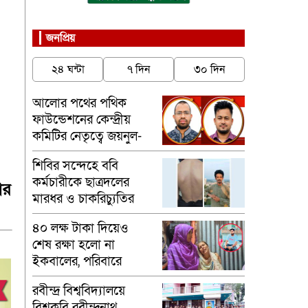
জনপ্রিয়
২৪ ঘন্টা
৭ দিন
৩০ দিন
আলোর পথের পথিক
ফাউন্ডেশনের কেন্দ্রীয়
কমিটির নেতৃত্বে জয়নুল-
মাসুম
শিবির সন্দেহে ববি
কর্মচারীকে ছাত্রদলের
ার
মারধর ও চাকরিচ্যুতির
অভিযোগ
৪০ লক্ষ টাকা দিয়েও
শেষ রক্ষা হলো না
ইকবালের, পরিবারে
শোকের মাতম
রবীন্দ্র বিশ্ববিদ্যালয়ে
বিশ্বকবি রবীন্দ্রনাথ