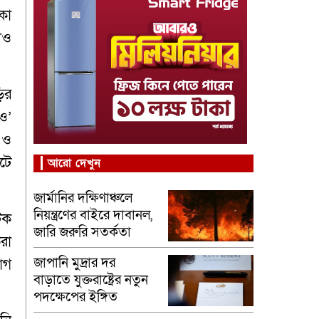
কা
েও
ির
ও’
 ও
টে
আরো দেখুন
জার্মানির দক্ষিণাঞ্চলে
নিয়ন্ত্রণের বাইরে দাবানল,
টক
জারি জরুরি সতর্কতা
রা
জাপানি মুদ্রার দর
োগ
বাড়াতে যুক্তরাষ্ট্রের নতুন
পদক্ষেপের ইঙ্গিত