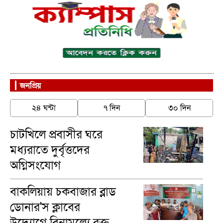
জনপ্রিয়
২৪ ঘন্টা
৭ দিন
৩০ দিন
চাটখিলে প্রবাসীর ঘরে
মধ্যরাতে দুর্বৃত্তদের
অগ্নিসংযোগ
বাকলিয়ায় চকবাজার ব্লাড
ডোনার'স ক্লাবের
উদ্যোগে বিনামূল্যে রক্ত