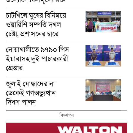
গ্রুপ নির্ণয়
চাটখিলে ঘুষের বিনিময়ে
ওয়ারিশি সম্পত্তি দখল
চেষ্টা, প্রশাসনের দ্বারে
ভুক্তভোগীরা
নোয়াখালীতে ৯৭৯০ পিস
ইয়াবাসহ দুই পাচারকারী
গ্রেপ্তার
জুলাই যোদ্ধাদের না
ডেকেই গণঅভ্যুত্থান
দিবস পালন
বিজ্ঞাপন