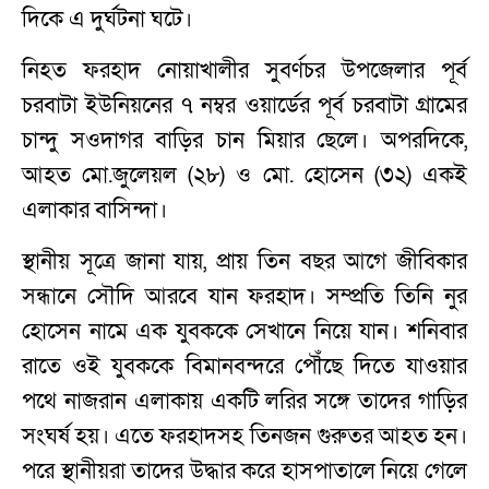
দিকে এ দুর্ঘটনা ঘটে।
নিহত ফরহাদ নোয়াখালীর সুবর্ণচর উপজেলার পূর্ব
চরবাটা ইউনিয়নের ৭ নম্বর ওয়ার্ডের পূর্ব চরবাটা গ্রামের
চান্দু সওদাগর বাড়ির চান মিয়ার ছেলে। অপরদিকে,
আহত মো.জুলেয়ল (২৮) ও মো. হোসেন (৩২) একই
এলাকার বাসিন্দা।
স্থানীয় সূত্রে জানা যায়, প্রায় তিন বছর আগে জীবিকার
সন্ধানে সৌদি আরবে যান ফরহাদ। সম্প্রতি তিনি নুর
হোসেন নামে এক যুবককে সেখানে নিয়ে যান। শনিবার
রাতে ওই যুবককে বিমানবন্দরে পৌঁছে দিতে যাওয়ার
পথে নাজরান এলাকায় একটি লরির সঙ্গে তাদের গাড়ির
সংঘর্ষ হয়। এতে ফরহাদসহ তিনজন গুরুতর আহত হন।
পরে স্থানীয়রা তাদের উদ্ধার করে হাসপাতালে নিয়ে গেলে