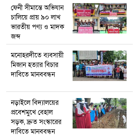
ফেনী সীমান্তে অভিযান
চালিয়ে প্রায় ৯০ লাখ
ভারতীয় পণ্য ও মাদক
জব্দ
মনোহরদীতে ব্যবসায়ী
মিজান হত্যার বিচার
দাবিতে মানববন্ধন
নড়াইলে বিদ্যালয়ের
প্রবেশমুখে বেহাল
সড়ক, দ্রুত সংস্কারের
দাবিতে মানববন্ধন