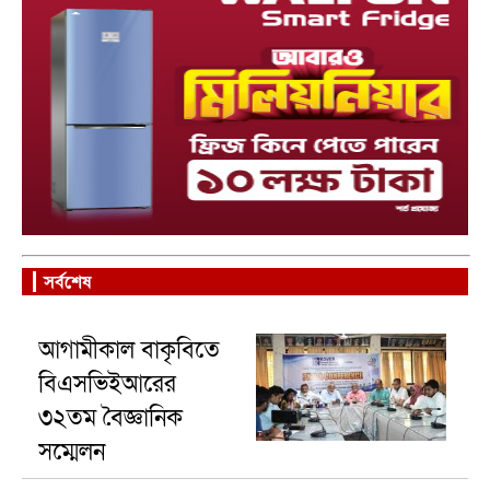
সর্বশেষ
আগামীকাল বাকৃবিতে
বিএসভিইআরের
৩২তম বৈজ্ঞানিক
সম্মেলন