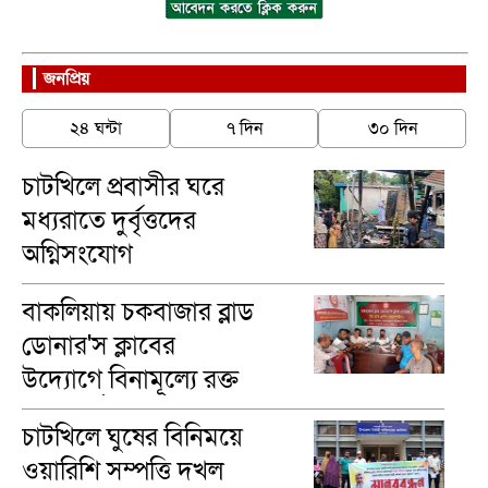
জনপ্রিয়
২৪ ঘন্টা
৭ দিন
৩০ দিন
চাটখিলে প্রবাসীর ঘরে
মধ্যরাতে দুর্বৃত্তদের
অগ্নিসংযোগ
বাকলিয়ায় চকবাজার ব্লাড
ডোনার'স ক্লাবের
উদ্যোগে বিনামূল্যে রক্ত
গ্রুপ নির্ণয়
চাটখিলে ঘুষের বিনিময়ে
ওয়ারিশি সম্পত্তি দখল