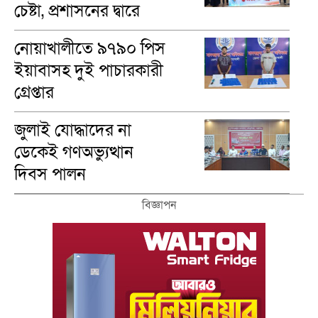
চেষ্টা, প্রশাসনের দ্বারে
ভুক্তভোগীরা
নোয়াখালীতে ৯৭৯০ পিস
ইয়াবাসহ দুই পাচারকারী
গ্রেপ্তার
জুলাই যোদ্ধাদের না
ডেকেই গণঅভ্যুত্থান
দিবস পালন
বিজ্ঞাপন