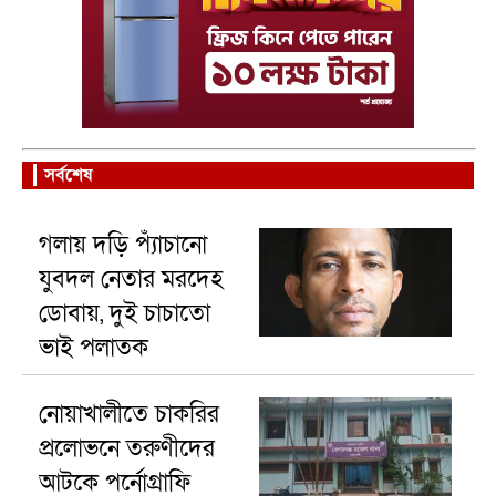
সর্বশেষ
গলায় দড়ি প্যাঁচানো
যুবদল নেতার মরদেহ
ডোবায়, দুই চাচাতো
ভাই পলাতক
নোয়াখালীতে চাকরির
প্রলোভনে তরুণীদের
আটকে পর্নোগ্রাফি