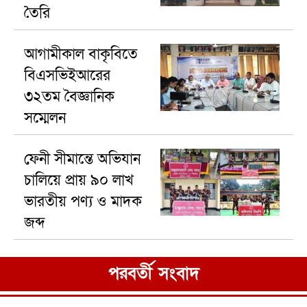
তৈরি
আগামীকাল বাকৃবিতে
বিএসভিইআরের
৩২তম বৈজ্ঞানিক
সম্মেলন
ফেনী সীমান্তে অভিযান
চালিয়ে প্রায় ৯০ লাখ
ভারতীয় পণ্য ও মাদক
জব্দ
পরবর্তী সংবাদ