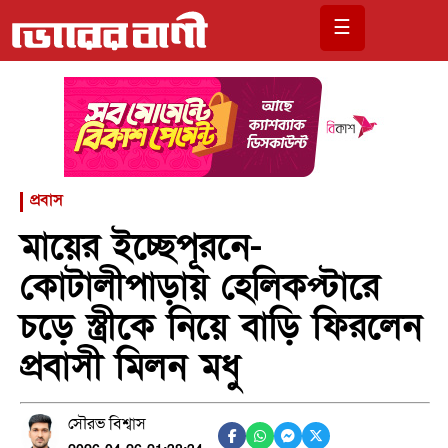
☰
প্রবাস
মায়ের ইচ্ছেপূরনে-
কোটালীপাড়ায় হেলিকপ্টারে
চড়ে স্ত্রীকে নিয়ে বাড়ি ফিরলেন
প্রবাসী মিলন মধু
সৌরভ বিশ্বাস