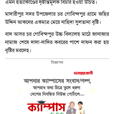
এমন হত্যাকাণ্ডের দৃষ্টান্তমূলক বিচার হওয়া উচিত।
মাদারীপুর সদর উপজেলার চর গোবিন্দপুর গ্রামে জহির
উদ্দিন আকনের একমাত্র মেয়ে নাহিদা সুলতানা বৃষ্টি।
বাদ আসর চর গো‌বিন্দপুর উচ্চ বিদ‌্যালয় মা‌ঠে জানাজার
নামাজ শেষে দাদা-দাদির কবরের পাশে দাফন করা হয়
বৃষ্টির মরদেহ।
বিজ্ঞাপন