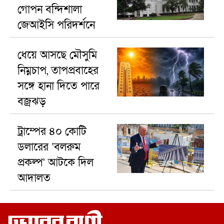
গোপন বন্দিশালা
জেআইসি পরিদর্শনে
যাচ্ছেন ট্রাইব্যুনাল
ধেয়ে আসছে মৌসুমি
নিম্নচাপ, তাপপ্রবাহের
সঙ্গে হানা দিতে পারে
বজ্রঝড়
ট্রাম্পের ৪০ কোটি
ডলারের ‘বলরুম
প্রকল্প’ আটকে দিল
আদালত