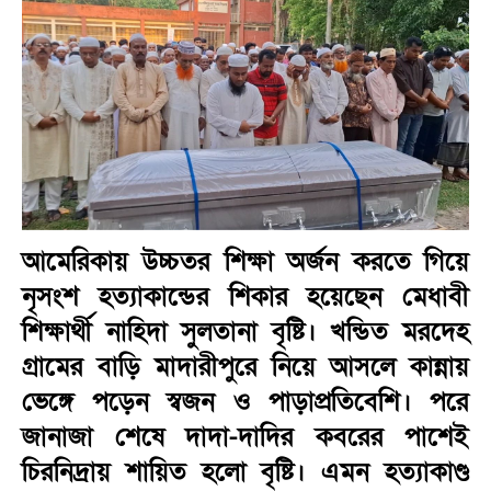
আমে‌রিকায় উচ্চতর শিক্ষা অর্জন কর‌তে গি‌য়ে
নৃসংশ হত‌্যাকা‌ন্ডের শিকার হ‌য়ে‌ছেন মেধাবী
শিক্ষার্থী নাহিদা সুলতানা বৃষ্টি। খন্ডিত মরদেহ
গ্রামের বাড়ি মাদারীপুরে নিয়ে আসলে কান্নায়
ভেঙ্গে পড়েন স্বজন ও পাড়াপ্রতিবেশি। পরে
জানাজা শেষে দাদা-দাদির কবরের পাশেই
চিরনিদ্রায় শায়িত হলো বৃষ্টি। এমন হত্যাকাণ্ড