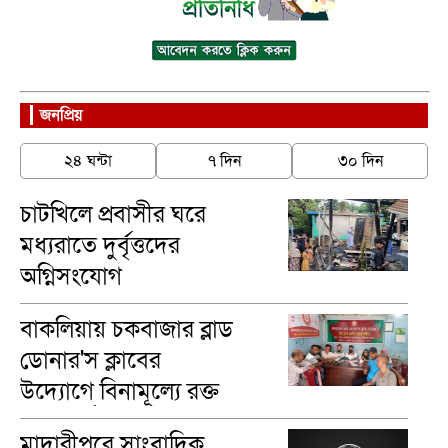
জনপ্রিয়
২৪ ঘন্টা
৭ দিন
৩০ দিন
চাটখিলে প্রবাসীর ঘরে
মধ্যরাতে দুর্বৃত্তদের
অগ্নিসংযোগ
বাকলিয়ায় চকবাজার ব্লাড
ডোনার'স ক্লাবের
উদ্যোগে বিনামূল্যে রক্ত
গ্রুপ নির্ণয়
মাদারীপু‌রে সাংবাদিক