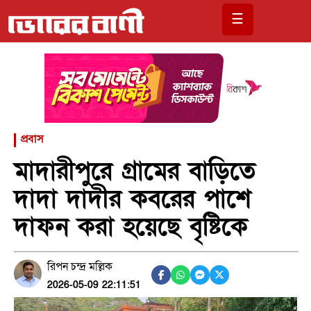
☰
প্রবাস
মাদারীপু‌রে গ্রা‌মের বা‌ড়ি‌তে
দাদা দাদীর কব‌রের পা‌শে
দাফন করা হ‌য়ে‌ছে বৃ‌ষ্টি‌কে
রিপন চন্দ্র মল্লিক
2026-05-09 22:11:51