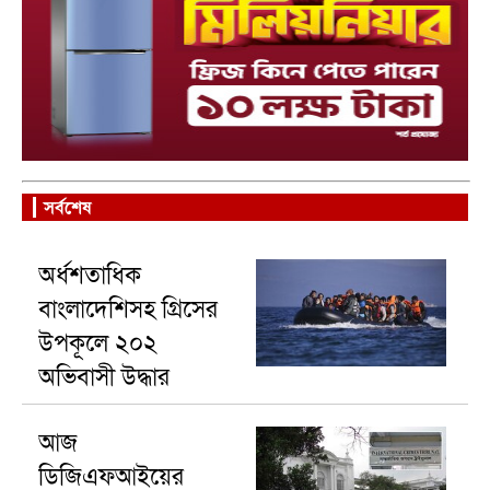
সর্বশেষ
অর্ধশতাধিক
বাংলাদেশিসহ গ্রিসের
উপকূলে ২০২
অভিবাসী উদ্ধার
আজ
ডিজিএফআইয়ের