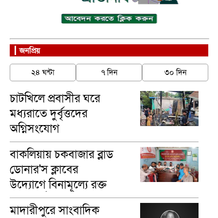
জনপ্রিয়
২৪ ঘন্টা
৭ দিন
৩০ দিন
চাটখিলে প্রবাসীর ঘরে
মধ্যরাতে দুর্বৃত্তদের
অগ্নিসংযোগ
বাকলিয়ায় চকবাজার ব্লাড
ডোনার'স ক্লাবের
উদ্যোগে বিনামূল্যে রক্ত
গ্রুপ নির্ণয়
মাদারীপু‌রে সাংবাদিক