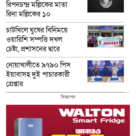
রিপনচন্দ্র মল্লিকের মাতা
রিনা মল্লি‌কের ১০
মৃত‌্যুবা‌র্ষিকী পালন
চাটখিলে ঘুষের বিনিময়ে
ওয়ারিশি সম্পত্তি দখল
চেষ্টা, প্রশাসনের দ্বারে
ভুক্তভোগীরা
নোয়াখালীতে ৯৭৯০ পিস
ইয়াবাসহ দুই পাচারকারী
গ্রেপ্তার
বিজ্ঞাপন