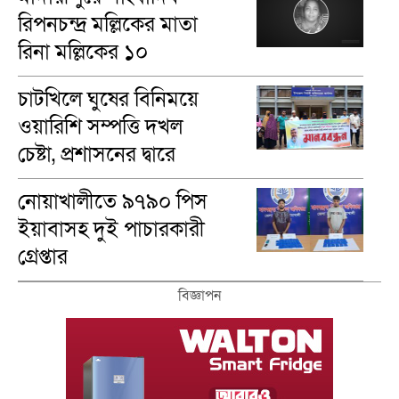
রিপনচন্দ্র মল্লিকের মাতা
রিনা মল্লি‌কের ১০
মৃত‌্যুবা‌র্ষিকী পালন
চাটখিলে ঘুষের বিনিময়ে
ওয়ারিশি সম্পত্তি দখল
চেষ্টা, প্রশাসনের দ্বারে
ভুক্তভোগীরা
নোয়াখালীতে ৯৭৯০ পিস
ইয়াবাসহ দুই পাচারকারী
গ্রেপ্তার
বিজ্ঞাপন