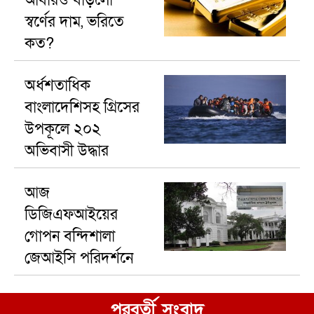
আবারও বাড়লো
স্বর্ণের দাম, ভরিতে
কত?
অর্ধশতাধিক
বাংলাদেশিসহ গ্রিসের
উপকূলে ২০২
অভিবাসী উদ্ধার
আজ
ডিজিএফআইয়ের
গোপন বন্দিশালা
জেআইসি পরিদর্শনে
যাচ্ছেন ট্রাইব্যুনাল
পরবর্তী সংবাদ