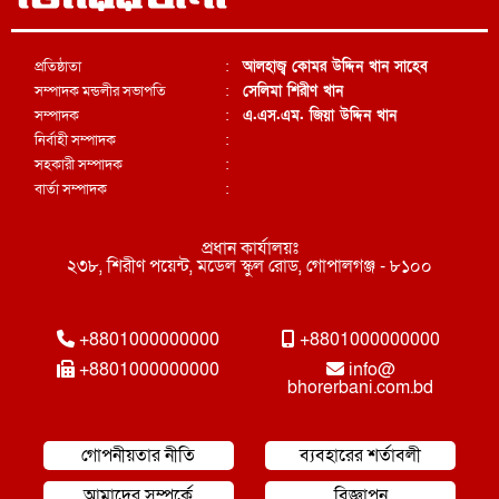
প্রতিষ্ঠাতা
:
আলহাজ্ব কোমর উদ্দিন খান সাহেব
সম্পাদক মন্ডলীর সভাপতি
:
সেলিমা শিরীণ খান
সম্পাদক
:
এ.এস.এম. জিয়া উদ্দিন খান
নির্বাহী সম্পাদক
:
সহকারী সম্পাদক
:
বার্তা সম্পাদক
:
প্রধান কার্যালয়ঃ
২৩৮, শিরীণ পয়েন্ট, মডেল স্কুল রোড, গোপালগঞ্জ - ৮১০০
+8801000000000
+8801000000000
+8801000000000
info@
bhorerbani.com.bd
গোপনীয়তার নীতি
ব্যবহারের শর্তাবলী
আমাদের সম্পর্কে
বিজ্ঞাপন