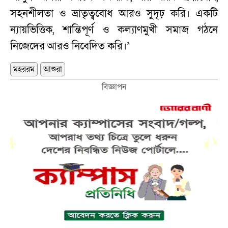
সহনশীলতা ও ভ্রাতৃত্ববোধ আরও সুদৃঢ় করি। একটি
ন্যায়ভিত্তিক, শান্তিপূর্ণ ও কল্যাণমুখী সমাজ গঠনে
নিজেদের আরও নিবেদিত করি।’
মহররম
আশুরা
বিজ্ঞাপন