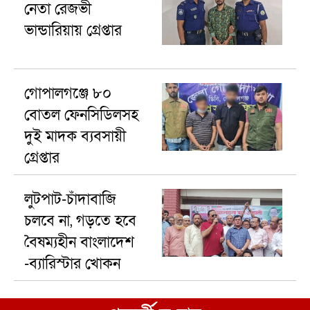
নেতা রেজভী
ভান্ডারিয়ায় গ্রেপ্তার
গোপালগঞ্জে ৮০
বোতল ফেনসিডিলসহ
দুই মাদক ব্যবসায়ী
গ্রেপ্তার
লুটপাট-চাঁদাবাজি
চলবে না, গড়তে হবে
বৈষম্যহীন বাংলাদেশ
-ব্যারিস্টার খোকন