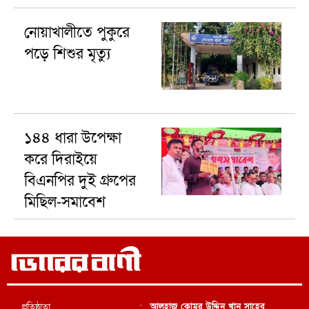
নোয়াখালীতে পুকুরে
পড়ে শিশুর মৃত্যু
১৪৪ ধারা উপেক্ষা
করে দিরাইয়ে
বিএনপির দুই গ্রুপের
মিছিল-সমাবেশ
প্রতিষ্ঠাতা
:
আলহাজ্ব কোমর উদ্দিন খান সাহেব