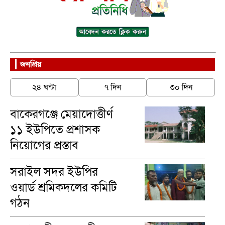
জনপ্রিয়
২৪ ঘন্টা
৭ দিন
৩০ দিন
বাকেরগঞ্জে মেয়াদোত্তীর্ণ
১১ ইউপিতে প্রশাসক
নিয়োগের প্রস্তাব
সরাইল সদর ইউপির
ওয়ার্ড শ্রমিকদলের কমিটি
গঠন