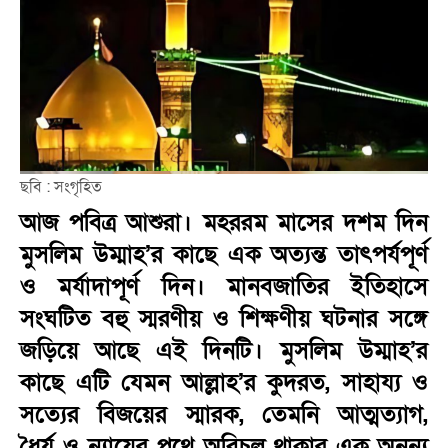
ছবি : সংগৃহিত
আজ পবিত্র আশুরা। মহররম মাসের দশম দিন
মুসলিম উম্মাহ’র কাছে এক অত্যন্ত তাৎপর্যপূর্ণ
ও মর্যাদাপূর্ণ দিন। মানবজাতির ইতিহাসে
সংঘটিত বহু স্মরণীয় ও শিক্ষণীয় ঘটনার সঙ্গে
জড়িয়ে আছে এই দিনটি। মুসলিম উম্মাহ’র
কাছে এটি যেমন আল্লাহ’র কুদরত, সাহায্য ও
সত্যের বিজয়ের স্মারক, তেমনি আত্মত্যাগ,
ধৈর্য ও ন্যায়ের পথে অবিচল থাকার এক অনন্য