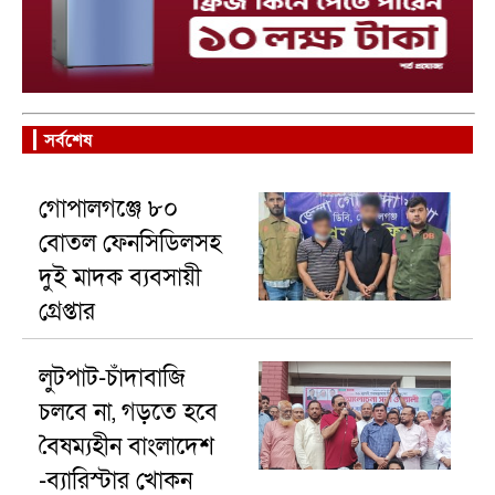
সর্বশেষ
গোপালগঞ্জে ৮০
বোতল ফেনসিডিলসহ
দুই মাদক ব্যবসায়ী
গ্রেপ্তার
লুটপাট-চাঁদাবাজি
চলবে না, গড়তে হবে
বৈষম্যহীন বাংলাদেশ
-ব্যারিস্টার খোকন