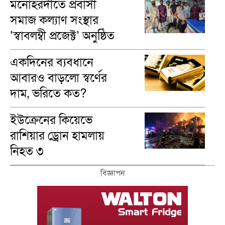
মনোহরদীতে প্রবাসী
সমাজ কল্যাণ সংস্থার
‘স্বাবলম্বী প্রজেক্ট’ অনুষ্ঠিত
একদিনের ব্যবধানে
আবারও বাড়লো স্বর্ণের
দাম, ভরিতে কত?
ইউক্রেনের কিয়েভে
রাশিয়ার ড্রোন হামলায়
নিহত ৩
বিজ্ঞাপন