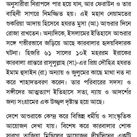
অনুসারীরা নিরাপদে পার হয়ে যান, আর ফেরাউন ও তার
বাহিনী সাগরে নিমজ্জিত হয়। এই মহান নেয়ামতের
শুকরিয়া আদায় হিসেবে হযরত মুসা (আ.) আশুরার দিনে
রোজা রাখতেন। অন্যদিকে, ইসলামের ইতিহাসে আশুরার
সঙ্গে গভীরভাবে জড়িয়ে আছে কারবালার হৃদয়বিদারক
ঘটনা। হিজরি ৬১ সালের ১০ই মহররম ইরাকের
কারবালা প্রান্তরে রাসূলুল্লাহ (সা.)-এর প্রিয় দৌহিত্র হযরত
ইমাম হুসাইন (রা.) অন্যায় ও জুলুমের কাছে মাথা নত না
করে শাহাদতবরণ করেন। তার পরিবারের সদস্য ও
সঙ্গীদের আত্মত্যাগ ইতিহাসে সত্য, ন্যায় ও আদর্শের
জন্য সংগ্রামের এক উজ্জ্বল দৃষ্টান্ত হয়ে আছে।
দেশে আশুরাকে কেন্দ্র করে বিভিন্ন ধর্মীয় ও সাংস্কৃতিক
আয়োজন দেখা যায়। বিশেষ করে কারবালার শোক
স্মরণে তাজিয়া মিছিলের আয়োজন দীর্ঘদিনের একটি