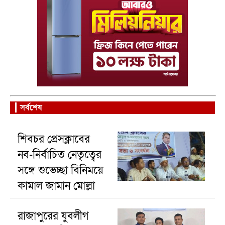
সর্বশেষ
শিবচর প্রেসক্লাবের
নব-নির্বাচিত নেতৃত্বের
সঙ্গে শুভেচ্ছা বিনিময়ে
কামাল জামান মোল্লা
রাজাপুরের যুবলীগ