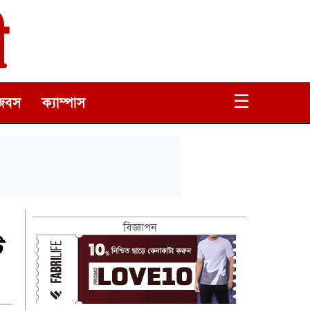
☰
জবস
ক্যাম্পাস
বিজ্ঞাপন
ি