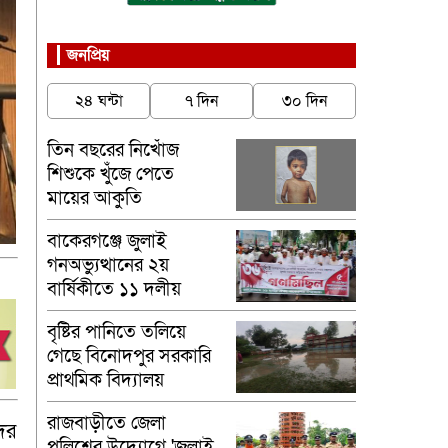
জনপ্রিয়
২৪ ঘন্টা
৭ দিন
৩০ দিন
তিন বছরের নিখোঁজ
শিশুকে খুঁজে পেতে
মায়ের আকুতি
বাকেরগঞ্জে জুলাই
গনঅভ্যুত্থানের ২য়
বার্ষিকীতে ১১ দলীয়
ঐক্যের গণমিছিল
বৃষ্টির পানিতে তলিয়ে
গেছে বিনোদপুর সরকারি
প্রাথমিক বিদ্যালয়
মাঠ,চরম দুর্ভোগে
রাজবাড়ীতে জেলা
শিক্ষার্থী
দের
পুলিশের উদ্যোগে 'জুলাই