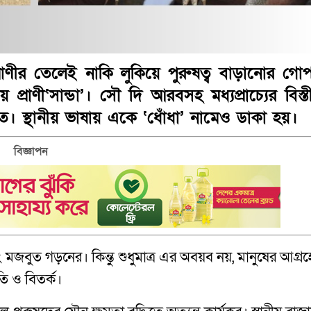
্রাণীর তেলেই নাকি লুকিয়ে পুরুষত্ব বাড়ানোর গো
্রাণী‘সান্ডা’। সৌ দি আরবসহ মধ্যপ্রাচ্যের বিস্তীর
িত। স্থানীয় ভাষায় একে ‘ধোঁধা’ নামেও ডাকা হয়।
বিজ্ঞাপন
ুত গড়নের। কিন্তু শুধুমাত্র এর অবয়ব নয়, মানুষের আগ্রহ
তি ও বিতর্ক।