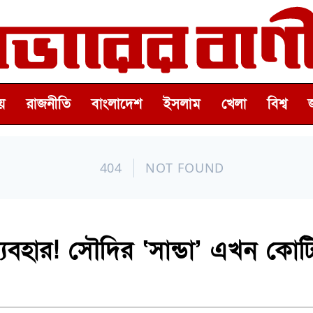
়
রাজনীতি
বাংলাদেশ
ইসলাম
খেলা
বিশ্ব
যবহার! সৌদির ‘সান্ডা’ এখন কোট