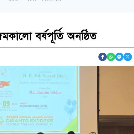
মকালো বর্ষপূর্তি অনষ্ঠিত