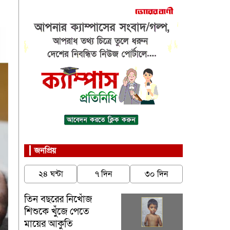
জনপ্রিয়
২৪ ঘন্টা
৭ দিন
৩০ দিন
তিন বছরের নিখোঁজ
শিশুকে খুঁজে পেতে
মায়ের আকুতি