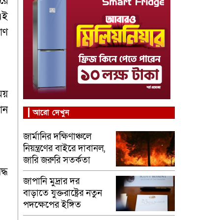
ারে
এই
াণ
ময়
ান
আরো দেখুন
জার্মানির দক্ষিণাঞ্চলে
নিয়ন্ত্রণের বাইরে দাবানল,
জারি জরুরি সতর্কতা
্ধ
জাপানি মুদ্রার দর
বাড়াতে যুক্তরাষ্ট্রের নতুন
পদক্ষেপের ইঙ্গিত