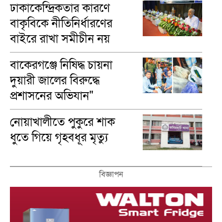
ঢাকাকেন্দ্রিকতার কারণে
রউফ
বাকৃবিকে নীতিনির্ধারণের
বাইরে রাখা সমীচীন নয়
: উপাচার্য
বাকেরগঞ্জে নিষিদ্ধ চায়না
দুয়ারী জালের বিরুদ্ধে
প্রশাসনের অভিযান"
নোয়াখালীতে পুকুরে শাক
ধুতে গিয়ে গৃহবধূর মৃত্যু
বিজ্ঞাপন