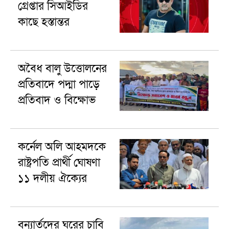
গ্রেপ্তার সিআইডির
কাছে হস্তান্তর
অবৈধ বালু উত্তোলনের
প্রতিবাদে পদ্মা পাড়ে
প্রতিবাদ ও বিক্ষোভ
কর্নেল অলি আহমদকে
রাষ্ট্রপতি প্রার্থী ঘোষণা
১১ দলীয় ঐক্যের
বন্যার্তদের ঘরের চাবি