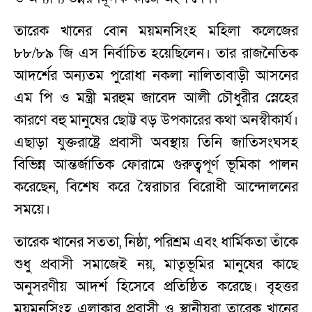
তারেক খানের বোন ময়মনসিংহ মহিলা কলেজের
৮৮/৮৯ জি এস নির্বাচিত হয়েছিলেন। তার রাজনৈতিক
আদর্শের অন‍্যতম পুরোধা নকলা নালিতাবাড়ী আসনের
এম পি ও মন্ত্রী মরহুম জাবেদ আলী চৌধুরীর স্নেহের
কারণে বহু মানুষের ছোট্ট বড় উপকারের কথা অনস্বীকার্য।
এছাড়া যুক্তরাষ্ট্রে প্রবাসী অবস্থায় তিনি জাতিসংঘসহ
বিভিন্ন আন্তর্জাতিক ফোরামে গুরুত্বপূর্ণ ভূমিকা পালন
করেছেন, বিশেষ করে স্বৈরাচার বিরোধী আন্দোলনের
সময়ে।
তারেক খানের সততা, নিষ্ঠা, পরিশ্রম এবং ধার্মিকতা তাঁকে
শুধু প্রবাসী সমাজেই নয়, মাতৃভূমির মানুষের কাছে
অনুসরণীয় আদর্শ হিসেবে প্রতিষ্ঠিত করেছে। বৃহত্তর
ময়মনসিংহ এলাকার প্রবাসী ও স্থানীয়রা তারেক খানের