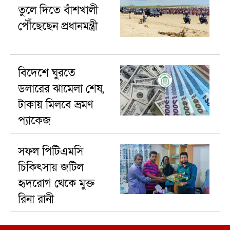
তুলে দিতে বাঁশখালী
পৌঁছেছেন প্রধানমন্ত্রী
বিদেশে ঘুরতে
ডলারের ঝামেলা শেষ,
টাকায় মিলবে ভ্রমণ
প্যাকেজ
সফল পিটিএমসি
চিকিৎসায় জটিল
হৃদরোগ থেকে মুক্ত
রিনা রানী