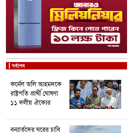
সর্বশেষ
কর্নেল অলি আহমদকে
রাষ্ট্রপতি প্রার্থী ঘোষণা
১১ দলীয় ঐক্যের
বন্যার্তদের ঘরের চাবি