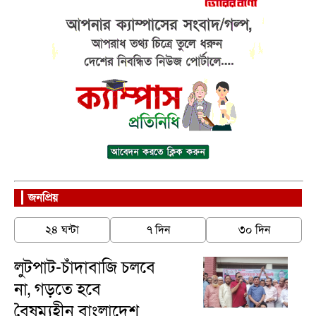
জনপ্রিয়
২৪ ঘন্টা
৭ দিন
৩০ দিন
লুটপাট-চাঁদাবাজি চলবে
না, গড়তে হবে
বৈষম্যহীন বাংলাদেশ