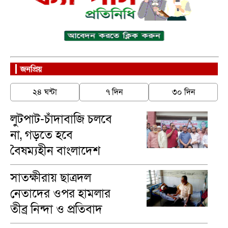
জনপ্রিয়
২৪ ঘন্টা
৭ দিন
৩০ দিন
লুটপাট-চাঁদাবাজি চলবে
না, গড়তে হবে
বৈষম্যহীন বাংলাদেশ
-ব্যারিস্টার খোকন
সাতক্ষীরায় ছাত্রদল
নেতাদের ওপর হামলার
তীব্র নিন্দা ও প্রতিবাদ
জানালেন আলহাজ্ব আব্দুর