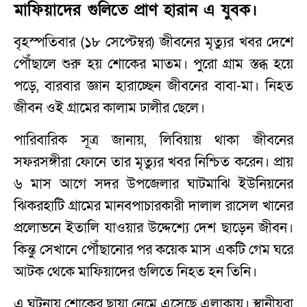
মাফিয়াদের গুলিতে প্রাণ হারান এ যুবক।
বৃহস্পতিবার (১৮ সেপ্টেম্বর) জীবনের মৃত্যুর খবর দেশে
পৌঁছালে শুরু হয় শোকের মাতম। পুরো গ্রাম স্তব্ধ হয়ে
পড়ে, বারবার জ্ঞান হারাচ্ছেন জীবনের বাবা-মা। নিহত
জীবন ওই গ্রামের কালাম ঢালীর ছেলে।
পারিবারিক সূত্র জানায়, লিবিয়ায় থাকা জীবনের
সফরসঙ্গীরা ফোনে তার মৃত্যুর খবর নিশ্চিত করেন। প্রায়
৬ মাস আগে সদর উপজেলার ঘাটমাঝি ইউনিয়নের
ঝিকরহাটি গ্রামের মানবপাচারকারী দালাল রাসেল খানের
প্রলোভনে ইতালি যাওয়ার উদ্দেশ্যে দেশ ছাড়েন জীবন।
কিন্তু সেখানে পৌঁছানোর পর কয়েক মাস একটি গেম ঘরে
আটক থেকে মাফিয়াদের গুলিতে নিহত হন তিনি।
এ ঘটনায় শোকের ছায়া নেমে এসেছে এলাকায়। স্থানীয়রা