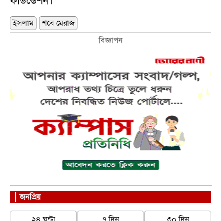
ফাউন্ডেশন।
ইসলাম
শবে মেরাজ
বিজ্ঞাপন
জনপ্রিয়
২৪ ঘন্টা
৭ দিন
৩০ দিন