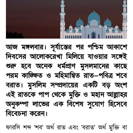
আজ মঙ্গলবার। সূর্যাস্তের পর পশ্চিম আকাশে
দিবসের আলোকরেখা মিলিয়ে যাওয়ার সঙ্গেই
শুরু হবে অনেক ধর্মপ্রাণ মুসলমানের কাছে
পরম কাঙ্ক্ষিত ও মহিমান্বিত রাত—পবিত্র শবে
বরাত। মুসলিম সম্প্রদায়ের একটি বড় অংশ
এই রাতকে পাপ থেকে মুক্তি ও মহান আল্লাহর
অনুকম্পা লাভের এক বিশেষ সুযোগ হিসেবে
বিবেচনা করেন।
ফারসি শব্দ 'শব' অর্থ রাত এবং 'বরাত' অর্থ মুক্তি বা