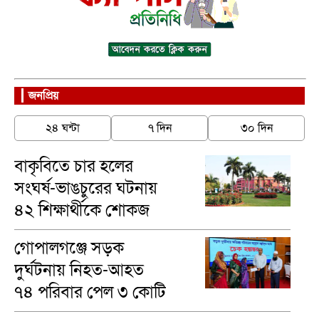
জনপ্রিয়
২৪ ঘন্টা
৭ দিন
৩০ দিন
বাকৃবিতে চার হলের
সংঘর্ষ-ভাঙচুরের ঘটনায়
৪২ শিক্ষার্থীকে শোকজ
গোপালগঞ্জে সড়ক
দুর্ঘটনায় নিহত-আহত
৭৪ পরিবার পেল ৩ কোটি
৪৬ লাখ টাকা