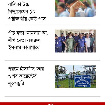
বালিকা উচ্চ
বিদ্যালয়ের ১০
পরীক্ষার্থীর কেউ পাস
করেনি
পাঁচ হত্যা মামলায় আ.
লীগ নেতা নজরুল
ইসলাম কারাগারে
গরমে হাঁসফাঁস, তার
ওপর কারেন্টের
লুকোচুরি