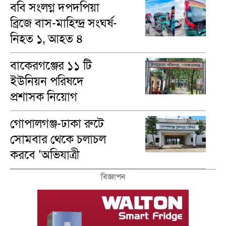
ববি সংলগ্ন দপদপিয়া
ব্রিজে বাস-মাহিন্দ্র সংঘর্ষ-
নিহত ১, আহত ৪
বাকেরগঞ্জের ১১ টি
ইউনিয়ন পরিষদে
প্রশাসক নিয়োগ
গোপালগঞ্জ-ঢাকা রুটে
সোমবার থেকে চলাচল
করবে ‘অভিযাত্রী
কমিউটার’ ট্রেন
বিজ্ঞাপন