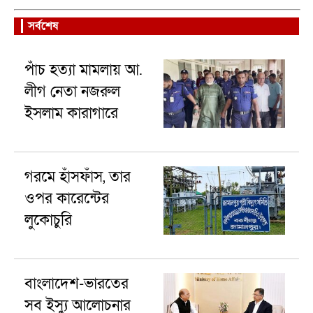
সর্বশেষ
পাঁচ হত্যা মামলায় আ.
লীগ নেতা নজরুল
ইসলাম কারাগারে
গরমে হাঁসফাঁস, তার
ওপর কারেন্টের
লুকোচুরি
বাংলাদেশ-ভারতের
সব ইস্যু আলোচনার