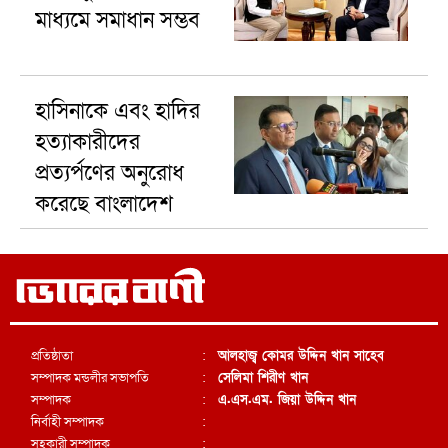
মাধ্যমে সমাধান সম্ভব
হাসিনাকে এবং হা‌দির
হত্যাকারীদের
প্রত্যর্পণের অনুরোধ
করেছে বাংলাদেশ
প্রতিষ্ঠাতা
:
আলহাজ্ব কোমর উদ্দিন খান সাহেব
সম্পাদক মন্ডলীর সভাপতি
:
সেলিমা শিরীণ খান
সম্পাদক
:
এ.এস.এম. জিয়া উদ্দিন খান
নির্বাহী সম্পাদক
:
সহকারী সম্পাদক
: