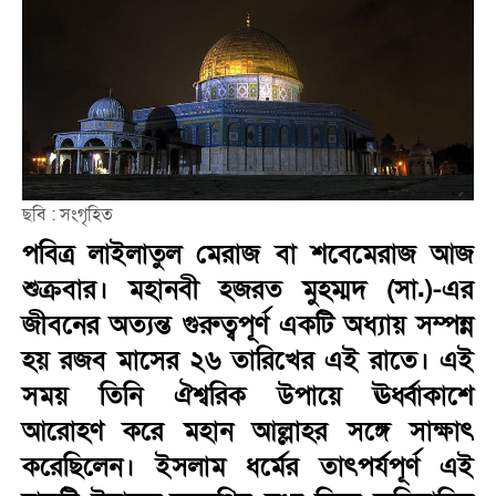
ছবি : সংগৃহিত
পবিত্র লাইলাতুল মেরাজ বা শবেমেরাজ আজ
শুক্রবার। মহানবী হজরত মুহম্মদ (সা.)-এর
জীবনের অত্যন্ত গুরুত্বপূর্ণ একটি অধ্যায় সম্পন্ন
হয় রজব মাসের ২৬ তারিখের এই রাতে। এই
সময় তিনি ঐশ্বরিক উপায়ে ঊর্ধ্বাকাশে
আরোহণ করে মহান আল্লাহর সঙ্গে সাক্ষাৎ
করেছিলেন। ইসলাম ধর্মের তাৎপর্যপূর্ণ এই