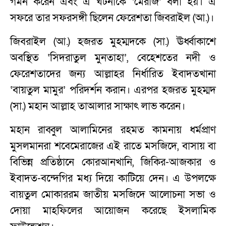
গমন করেন এবং এ ঘটনাকে ‘মেরাজ’ বলা হয়। এ
সফরে তার সফরসঙ্গী ছিলেন ফেরেশতা জিবরাইল (আ.)।
জিবরাইল (আ.) হজরত মুহম্মদকে (সা.) ঊর্ধ্বাকাশে
অবস্থিত ‘সিদরাতুল মুনতাহা’, বেহেশতের নদী ও
ফেরেশতাদের জন্য আল্লাহর নির্ধারিত ইবাদতখানা
‘বায়তুল মামুর’ পরিদর্শন করান। এরপর হজরত মুহম্মদ
(সা.) মহান আল্লাহ তাআলার সাক্ষাৎ লাভ করেন।
মহান রাব্বুল আলামিনের রহমত কামনায় ধর্মপ্রাণ
মুসলমানরা শবেমেরাজের এই রাতে মসজিদে, বাসায় বা
বিভিন্ন প্রতিষ্ঠানে কোরআনখানি, জিকির-আজকার ও
ইবাদত-বন্দেগির মধ্য দিয়ে কাটিয়ে দেন। এ উপলক্ষে
বায়তুল মোকাররম জাতীয় মসজিদে আলোচনা সভা ও
দোয়া মাহফিলের আয়োজন করেছে ইসলামিক