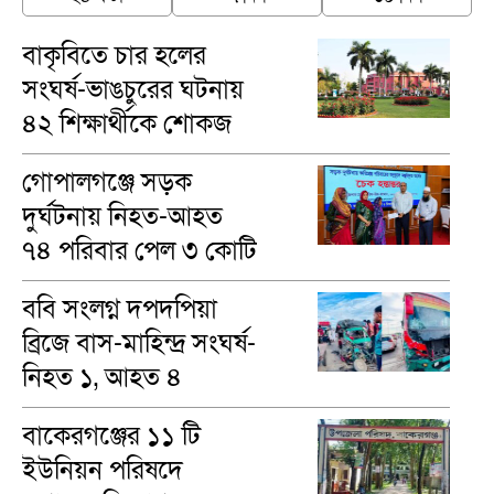
বাকৃবিতে চার হলের
সংঘর্ষ-ভাঙচুরের ঘটনায়
৪২ শিক্ষার্থীকে শোকজ
গোপালগঞ্জে সড়ক
দুর্ঘটনায় নিহত-আহত
৭৪ পরিবার পেল ৩ কোটি
৪৬ লাখ টাকা
ববি সংলগ্ন দপদপিয়া
ব্রিজে বাস-মাহিন্দ্র সংঘর্ষ-
নিহত ১, আহত ৪
বাকেরগঞ্জের ১১ টি
ইউনিয়ন পরিষদে