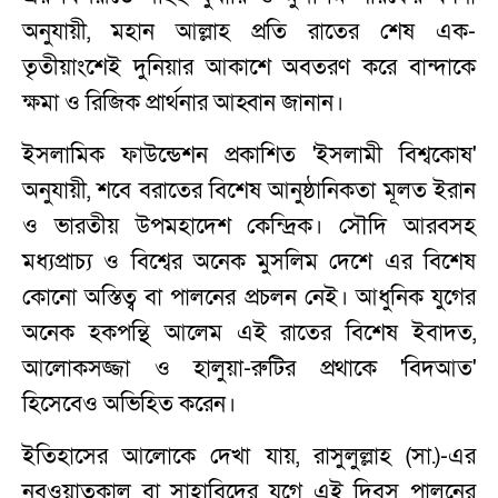
অনুযায়ী, মহান আল্লাহ প্রতি রাতের শেষ এক-
তৃতীয়াংশেই দুনিয়ার আকাশে অবতরণ করে বান্দাকে
ক্ষমা ও রিজিক প্রার্থনার আহ্বান জানান।
ইসলামিক ফাউন্ডেশন প্রকাশিত 'ইসলামী বিশ্বকোষ'
অনুযায়ী, শবে বরাতের বিশেষ আনুষ্ঠানিকতা মূলত ইরান
ও ভারতীয় উপমহাদেশ কেন্দ্রিক। সৌদি আরবসহ
মধ্যপ্রাচ্য ও বিশ্বের অনেক মুসলিম দেশে এর বিশেষ
কোনো অস্তিত্ব বা পালনের প্রচলন নেই। আধুনিক যুগের
অনেক হকপন্থি আলেম এই রাতের বিশেষ ইবাদত,
আলোকসজ্জা ও হালুয়া-রুটির প্রথাকে 'বিদআত'
হিসেবেও অভিহিত করেন।
ইতিহাসের আলোকে দেখা যায়, রাসুলুল্লাহ (সা.)-এর
নবুওয়াতকাল বা সাহাবিদের যুগে এই দিবস পালনের