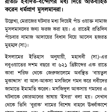
রাতটি ইবাদত-বন্দেগির মধ্য দিয়ে অতিবাহিত
করেন ধর্মপ্রাণ মুসলমানরা।
উল্লেখ্য, মেরাজের ঘটনার মধ্য দিয়েই পাঁচ ওয়াক্ত নামাজ
মুসলমানদের জন্য ফরজ করা হয়। এ রাতেই প্রতিদিন
পাঁচবার নামাজ আদায়ের বিধান নিয়ে আসেন হজরত
মুহম্মদ (সা.)।
ইসলামের ইতিহাস অনুযায়ী, মহানবী (সা.)-এর
নবুওয়াতের দশম বছরে বা ৬২১ খ্রিষ্টাব্দের এক রাতে
কাবা শরিফ থেকে জেরুজালেমে অবস্থিত ‘বায়তুল
মুকাদ্দাস’ বা আল-আকসা মসজিদে গমন করে নবীদের
জামাতে ইমামতি করেন। মসজিদুল আকসায় গমনের এ
ঘটনাকে কোরআনের ভাষায় ‘ইসরা’ বলা হয়। সেখান
থেকে তিনি ‘বুরাক’ নামের বিশেষ বাহনে ঊর্ধ্বাকাশে