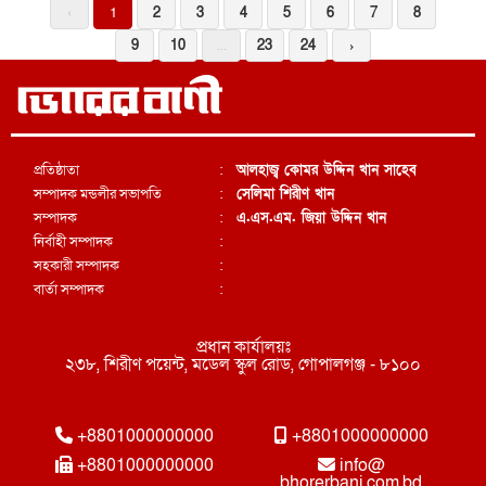
‹
1
2
3
4
5
6
7
8
9
10
...
23
24
›
প্রতিষ্ঠাতা
:
আলহাজ্ব কোমর উদ্দিন খান সাহেব
সম্পাদক মন্ডলীর সভাপতি
:
সেলিমা শিরীণ খান
সম্পাদক
:
এ.এস.এম. জিয়া উদ্দিন খান
নির্বাহী সম্পাদক
:
সহকারী সম্পাদক
:
বার্তা সম্পাদক
:
প্রধান কার্যালয়ঃ
২৩৮, শিরীণ পয়েন্ট, মডেল স্কুল রোড, গোপালগঞ্জ - ৮১০০
+8801000000000
+8801000000000
+8801000000000
info@
bhorerbani.com.bd