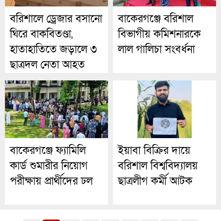
বরিশালে ড্রেজার বসানো
বাকেরগঞ্জে বরিশাল
ঘিরে বাকবিতণ্ডা,
বিভাগীয় কমিশনারকে
হাতাহাতিতে জড়ালে ৩
লাল গালিচা সংবর্ধনা
ছাত্রদল নেতা আহত
বাকেরগঞ্জে ফ্যামিলি
ইয়াবা বিক্রির দায়ে
কার্ড শুমারীর নিয়োগ
বরিশাল বিশ্ববিদ্যালয়
পরীক্ষায় প্রার্থীদের ঢল
ছাত্রলীগ কর্মী আটক