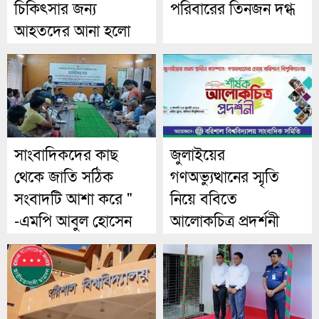
চিকিৎসার জন্য
পরিবারের তিনজন দগ্ধ
আহতদের আনা হলো
ঢাকায়
সাংবাদিকদের কাছ
জুলাইয়ের
থেকে জাতি সঠিক
গণঅভ্যুত্থানের স্মৃতি
সংবাদটি আশা করে "
নিয়ে ববিতে
-এমপি আবুল হোসেন
আলোকচিত্র প্রদর্শনী
খান
আগামীকাল