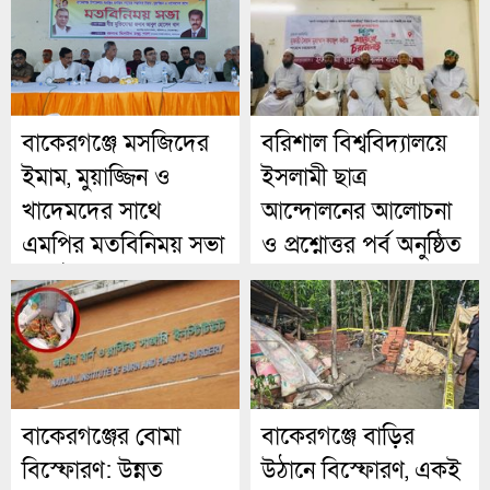
বাকেরগঞ্জে মসজিদের
বরিশাল বিশ্ববিদ্যালয়ে
ইমাম, মুয়াজ্জিন ও
ইসলামী ছাত্র
খাদেমদের সাথে
আন্দোলনের আলোচনা
এমপির মতবিনিময় সভা
ও প্রশ্নোত্তর পর্ব অনুষ্ঠিত
অনুষ্ঠিত।
বাকেরগঞ্জের বোমা
বাকেরগঞ্জে বাড়ির
বিস্ফোরণ: উন্নত
উঠানে বিস্ফোরণ, একই