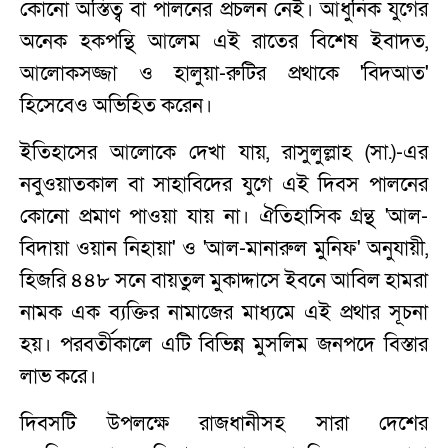
কোনো অস্তিত্ব বা পালনের প্রচলন নেই। আধুনিক যুগের
অনেক হকপন্থি আলেম এই রাতের বিশেষ ইবাদত,
আলোকসজ্জা ও হালুয়া-রুটির প্রথাকে 'বিদআত'
হিসেবেও অভিহিত করেন।
ইতিহাসের আলোকে দেখা যায়, রাসুলুল্লাহ (সা.)-এর
নবুওয়াতকাল বা সাহাবিদের যুগে এই দিবস পালনের
কোনো প্রমাণ পাওয়া যায় না। ঐতিহাসিক গ্রন্থ 'আল-
বিদায়া ওয়ান নিহায়া' ও 'আল-মানারুল মুনিফ' অনুযায়ী,
হিজরি ৪৪৮ সনে বায়তুল মুকাদ্দাসে ইবনে আবিল হামরা
নামক এক ব্যক্তির নামাজের মাধ্যমে এই প্রথার সূচনা
হয়। পরবর্তীকালে এটি বিভিন্ন মুসলিম জনপদে বিস্তার
লাভ করে।
দিবসটি উপলক্ষে রাজধানীসহ সারা দেশের