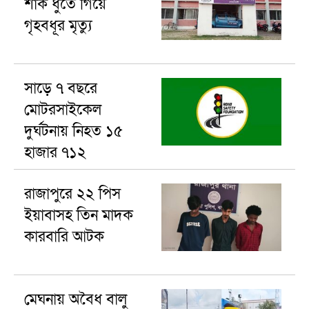
শাক ধুতে গিয়ে
গৃহবধূর মৃত্যু
সাড়ে ৭ বছরে
মোটরসাইকেল
দুর্ঘটনায় নিহত ১৫
হাজার ৭১২
রাজাপুরে ২২ পিস
ইয়াবাসহ তিন মাদক
কারবারি আটক
মেঘনায় অবৈধ বালু