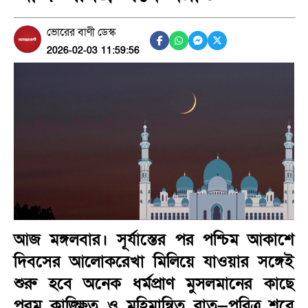
ভোরের বাণী ডেস্ক
2026-02-03 11:59:56
আজ মঙ্গলবার। সূর্যাস্তের পর পশ্চিম আকাশে
দিবসের আলোকরেখা মিলিয়ে যাওয়ার সঙ্গেই
শুরু হবে অনেক ধর্মপ্রাণ মুসলমানের কাছে
পরম কাঙ্ক্ষিত ও মহিমান্বিত রাত—পবিত্র শবে