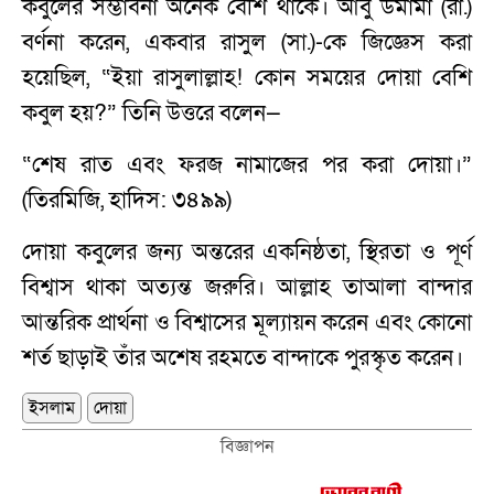
কবুলের সম্ভাবনা অনেক বেশি থাকে। আবু উমামা (রা.)
বর্ণনা করেন, একবার রাসুল (সা.)-কে জিজ্ঞেস করা
হয়েছিল, “ইয়া রাসুলাল্লাহ! কোন সময়ের দোয়া বেশি
কবুল হয়?” তিনি উত্তরে বলেন—
“শেষ রাত এবং ফরজ নামাজের পর করা দোয়া।”
(তিরমিজি, হাদিস: ৩৪৯৯)
দোয়া কবুলের জন্য অন্তরের একনিষ্ঠতা, স্থিরতা ও পূর্ণ
বিশ্বাস থাকা অত্যন্ত জরুরি। আল্লাহ তাআলা বান্দার
আন্তরিক প্রার্থনা ও বিশ্বাসের মূল্যায়ন করেন এবং কোনো
শর্ত ছাড়াই তাঁর অশেষ রহমতে বান্দাকে পুরস্কৃত করেন।
ইসলাম
দোয়া
বিজ্ঞাপন