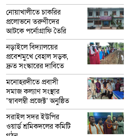
নোয়াখালীতে চাকরির
প্রলোভনে তরুণীদের
আটকে পর্নোগ্রাফি তৈরি
নড়াইলে বিদ্যালয়ের
প্রবেশমুখে বেহাল সড়ক,
দ্রুত সংস্কারের দাবিতে
মানববন্ধন
মনোহরদীতে প্রবাসী
সমাজ কল্যাণ সংস্থার
‘স্বাবলম্বী প্রজেক্ট’ অনুষ্ঠিত
সরাইল সদর ইউপির
ওয়ার্ড শ্রমিকদলের কমিটি
গঠন