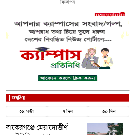
বিজ্ঞাপন
জনপ্রিয়
২৪ ঘন্টা
৭ দিন
৩০ দিন
বাকেরগঞ্জে মেয়াদোত্তীর্ণ