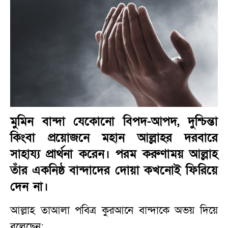
মুমিন বান্দা যেকোনো বিপদ-আপদ, দুশ্চিন্তা
কিংবা প্রয়োজনে মহান আল্লাহর দরবারে
সাহায্য প্রার্থনা করেন। পরম করুণাময় আল্লাহ
তাঁর একনিষ্ঠ বান্দাদের দোয়া কখনোই ফিরিয়ে
দেন না।
আল্লাহ তাআলা পবিত্র কুরআনে বান্দাকে অভয় দিয়ে
বলেছেন: