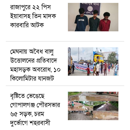
রাজাপুরে ২২ পিস
ইয়াবাসহ তিন মাদক
কারবারি আটক
মেঘনায় অবৈধ বালু
উত্তোলনের প্রতিবাদে
মহাসড়ক অবরোধ, ১০
কিলোমিটার যানজট
বৃষ্টিতে ভেঙেছে
গোপালগঞ্জ পৌরসভার
৬৫ সড়ক, চরম
দুর্ভোগে শহরবাসী