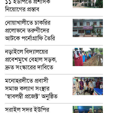
১১ ইউপিতে প্রশাসক
নিয়োগের প্রস্তাব
নোয়াখালীতে চাকরির
প্রলোভনে তরুণীদের
আটকে পর্নোগ্রাফি তৈরি
নড়াইলে বিদ্যালয়ের
প্রবেশমুখে বেহাল সড়ক,
দ্রুত সংস্কারের দাবিতে
মানববন্ধন
মনোহরদীতে প্রবাসী
সমাজ কল্যাণ সংস্থার
‘স্বাবলম্বী প্রজেক্ট’ অনুষ্ঠিত
সরাইল সদর ইউপির