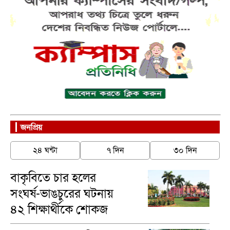
জনপ্রিয়
২৪ ঘন্টা
৭ দিন
৩০ দিন
বাকৃবিতে চার হলের
সংঘর্ষ-ভাঙচুরের ঘটনায়
৪২ শিক্ষার্থীকে শোকজ