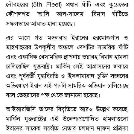
নৌবহরের (5th Fleet) প্রধান ঘাঁটি এবং কুয়েতের
কৌশলগত 'আলি আল-সালেম' বিমান ঘাঁটিতে
সফলভাবে আঘাত হানা হয়েছে।
এর আগে গত মঙ্গলবার ইরানের হরমোজগান ও
মাহশাহরের উপকূলীয় অঞ্চলে দেশটির সামরিক ঘাঁটি
এবং একাধিক বেসামরিক স্থাপনায় ভয়াবহ বিমান হামলা
চালিয়েছিল যুক্তরাষ্ট্র। মার্কিন সেই আগ্রাসনের জবাবে
এবং পূর্ববর্তী যুদ্ধবিরতি ও 'ইসলামাবাদ চুক্তি' লঙ্ঘনের
অভিযোগে ইরান এই পাল্টা সামরিক অভিযান চালিয়েছে
বলে তেহরানের পক্ষ থেকে জানানো হয়েছে।
আইআরজিসি তাদের বিবৃতিতে আরও উল্লেখ করেছে,
মার্কিন যুক্তরাষ্ট্রের এই উদ্দেশ্যপ্রণোদিত হামলাগুলো
ইরানের সাবেক সর্বোচ্চ নেতার চলমান দাফন প্রক্রিয়া