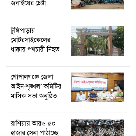
জবাইয়ের চেষ্টা
টুঙ্গিপাড়ায়
মোটরসাইকেলের
ধাক্কায় পথচারী নিহত
গোপালগঞ্জে জেলা
আইন-শৃঙ্খলা কমিটির
মাসিক সভা অনুষ্ঠিত
রাশিয়ায় আরও ৫০
হাজার সেনা পাঠাচ্ছে