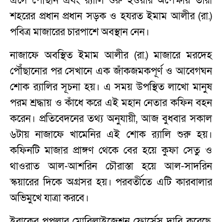
এসে পৌঁছান এবং র‌্যালি শুরু হওয়ার অপেক্ষায় তারা
শহরের প্রধান প্রধান সড়ক ও হযরত ইমাম আলীর (রা.)
পবিত্র মাজারের চারপাশে অবস্থান নেন।
নাজাফে অবস্থিত ইমাম আলীর (রা.) মাজারে মরদেহ
পৌঁছানোর পর সেখানে এক জাঁকজমকপূর্ণ ও আবেগঘন
শোক র‌্যালির সূচনা হয়। এ সময় উপস্থিত লাখো মানুষ
পরম শ্রদ্ধায় ও কাঁধে করে এই মহান নেতার কফিন বহন
করেন। প্রতিবেদনের তথ্য অনুযায়ী, আজ বুধবার সকাল
৬টায় নাজাফে খামেনির এই শোক র‌্যালি শুরু হয়।
কফিনটি মাজার প্রাঙ্গণ থেকে বের হয়ে কুফা সেতু ও
থাওরাত আল-আশরিন চৌরাস্তা হয়ে আল-সাদরিন
স্কয়ারের দিকে অগ্রসর হয়। পরবর্তীতে এটি কারবালার
অভিমুখে যাত্রা করবে।
ইরাকের পপুলার মোবিলাইজেশন ফোর্সেস দাবি করেছে,