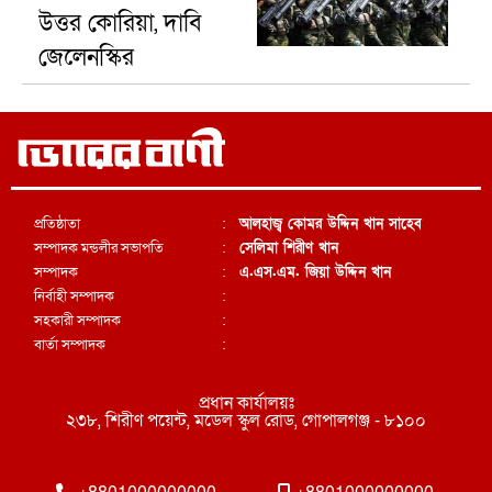
উত্তর কোরিয়া, দাবি
জেলেনস্কির
প্রতিষ্ঠাতা
:
আলহাজ্ব কোমর উদ্দিন খান সাহেব
সম্পাদক মন্ডলীর সভাপতি
:
সেলিমা শিরীণ খান
সম্পাদক
:
এ.এস.এম. জিয়া উদ্দিন খান
নির্বাহী সম্পাদক
:
সহকারী সম্পাদক
:
বার্তা সম্পাদক
:
প্রধান কার্যালয়ঃ
২৩৮, শিরীণ পয়েন্ট, মডেল স্কুল রোড, গোপালগঞ্জ - ৮১০০