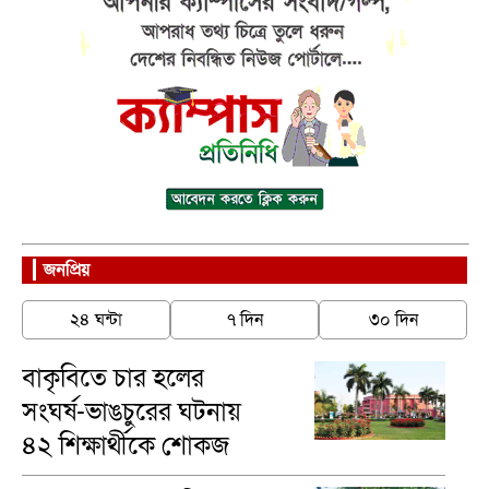
জনপ্রিয়
২৪ ঘন্টা
৭ দিন
৩০ দিন
বাকৃবিতে চার হলের
সংঘর্ষ-ভাঙচুরের ঘটনায়
৪২ শিক্ষার্থীকে শোকজ