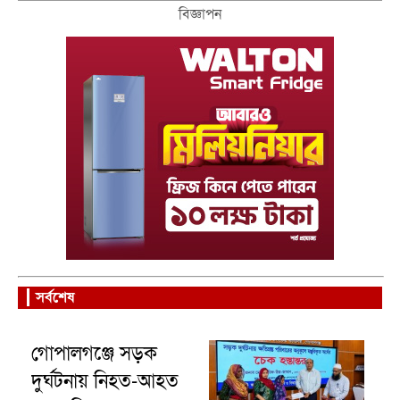
কমিউটার’ ট্রেন
বিজ্ঞাপন
সর্বশেষ
গোপালগঞ্জে সড়ক
দুর্ঘটনায় নিহত-আহত