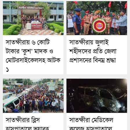
রউফ
সাতক্ষীরায় ৬ কোটি
সাতক্ষীরায় জুলাই
টাকার ‘কুশ’ মাদক ও
শহীদদের প্রতি জেলা
মোটরসাইকেলসহ আটক
প্রশাসনের বিনম্র শ্রদ্ধা
১
সাতক্ষীরার ব্লিস
সাতক্ষীরা মেডিকেল
হাসপাতালে ভয়াবহ
কলেজ হাসপাতালে