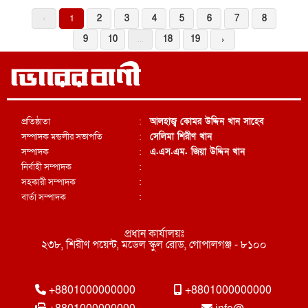
‹
1
2
3
4
5
6
7
8
9
10
...
18
19
›
প্রতিষ্ঠাতা
:
আলহাজ্ব কোমর উদ্দিন খান সাহেব
সম্পাদক মন্ডলীর সভাপতি
:
সেলিমা শিরীণ খান
সম্পাদক
:
এ.এস.এম. জিয়া উদ্দিন খান
নির্বাহী সম্পাদক
:
সহকারী সম্পাদক
:
বার্তা সম্পাদক
:
প্রধান কার্যালয়ঃ
২৩৮, শিরীণ পয়েন্ট, মডেল স্কুল রোড, গোপালগঞ্জ - ৮১০০
+8801000000000
+8801000000000