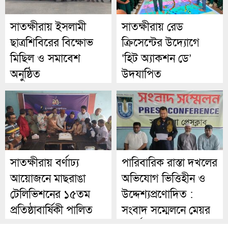
সাতক্ষীরায় ইসলামী
সাতক্ষীরায় রেড
ছাত্রশিবিরের বিক্ষোভ
ক্রিসেন্টের উদ্যোগে
মিছিল ও সমাবেশ
‘হিট অ্যাকশন ডে’
অনুষ্ঠিত
উদযাপিত
সাতক্ষীরায় বর্ণাঢ্য
পারিবারিক রাস্তা দখলের
আয়োজনে মাছরাঙা
অভিযোগ ভিত্তিহীন ও
টেলিভিশনের ১৫তম
উদ্দেশ্যপ্রণোদিত :
প্রতিষ্ঠাবার্ষিকী পালিত
সংবাদ সম্মেলনে মেয়র
প্রার্থী ওমর ফারুক