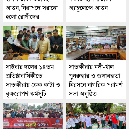
আগুন, নিরাপদে সরানো
অ্যাম্বুলেন্সে আগুন
হলো রোগীদের
সাইবার দলের ১৪তম
সাতক্ষীরায় নদী-খাল
প্রতিষ্ঠাবার্ষিকীতে
পুনরুদ্ধার ও জলাবদ্ধতা
সাতক্ষীরায় কেক কাটা ও
নিরসনে নাগরিক পরামর্শ
বৃক্ষরোপণ কর্মসূচি
সভা অনুষ্ঠিত
অনুষ্ঠিত