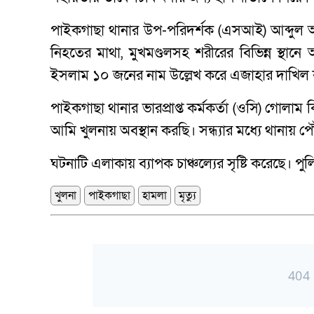
পাইকগাছা থানার উপ-পরিদর্শক (এসআই) আব্দুল আ
নিহতের মাথা, মুখমণ্ডলসহ শরীরের বিভিন্ন স্থা
ইসলাম ১০ জনের নাম উল্লেখ করে এজাহার দাখিল
পাইকগাছা থানার ভারপ্রাপ্ত কর্মকর্তা (ওসি) গোলা
আমি খুলনায় অবস্থান করছি। সন্ধ্যার মধ্যে থানায় প
ঘটনাটি এলাকায় ব্যাপক চাঞ্চল্যের সৃষ্টি করেছে। প
খুলনা
পাইকগাছা
হামলা
মৃত্যু