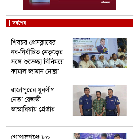
সর্বশেষ
শিবচর প্রেসক্লাবের
নব-নির্বাচিত নেতৃত্বের
সঙ্গে শুভেচ্ছা বিনিময়ে
কামাল জামান মোল্লা
রাজাপুরের যুবলীগ
নেতা রেজভী
ভান্ডারিয়ায় গ্রেপ্তার
গোপালগঞ্জে ৮০