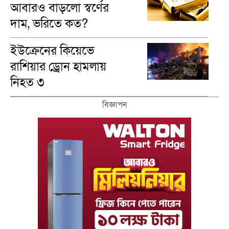
আবারও বাড়লো স্বর্ণের
দাম, ভরিতে কত?
ইউক্রেনের কিয়েভে
রাশিয়ার ড্রোন হামলায়
নিহত ৩
বিজ্ঞাপন