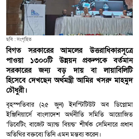
ছবি : সংগৃহিত
বিগত সরকারের আমলের উত্তরাধিকারসূত্রে
পাওয়া ১৩০০টি উন্নয়ন প্রকল্পকে বর্তমান
সরকারের জন্য বড় দায় বা লায়াবিলিটি
হিসেবে দেখছেন অর্থমন্ত্রী আমির খসরু মাহমুদ
চৌধুরী।
বৃহস্পতিবার (২৫ জুন) ইনস্টিটিউট অব ডিপ্লোমা
ইঞ্জিনিয়ার্সে বাংলাদেশ অর্থনীতি সমিতি আয়োজিত
‘ডিবেটিং বাজেট অ্যান্ড বিয়ন্ড’ শীর্ষক সেমিনারে প্রধান
অতিথির বক্তব্যে তিনি এমন মন্তব্য করেন।