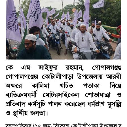
কে এম সাইফুর রহমান, গোপালগঞ্জঃ
গোপালগঞ্জের কোটালীপাড়া উপজেলায় আরবী
অক্ষরে কালিমা খচিত পতাকা নিয়ে
ব্যতিক্রমধর্মী মোটরসাইকেল শোভাযাত্রা ও
প্রতিবাদ কর্মসূচি পালন করেছেন ধর্মপ্রাণ মুসল্লি
ও স্থানীয় জনতা।
বৃহস্পতিবার (২৫ জুন) বিকেলে কোটালীপাড়া উপজেলার