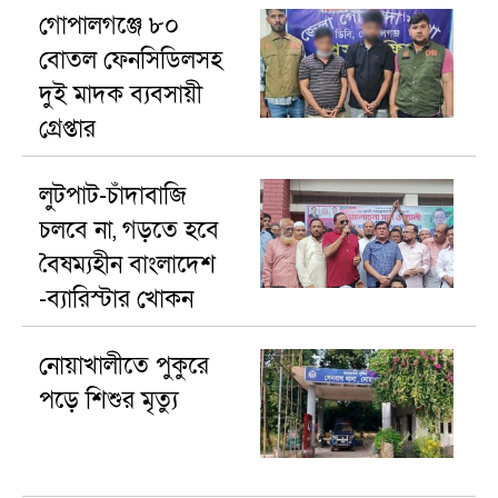
গোপালগঞ্জে ৮০
বোতল ফেনসিডিলসহ
দুই মাদক ব্যবসায়ী
গ্রেপ্তার
লুটপাট-চাঁদাবাজি
চলবে না, গড়তে হবে
বৈষম্যহীন বাংলাদেশ
-ব্যারিস্টার খোকন
নোয়াখালীতে পুকুরে
পড়ে শিশুর মৃত্যু