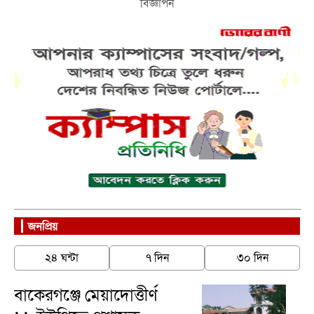
বিজ্ঞাপন
জনপ্রিয়
২৪ ঘন্টা
৭ দিন
৩০ দিন
বাকেরগঞ্জে মেয়াদোত্তীর্ণ