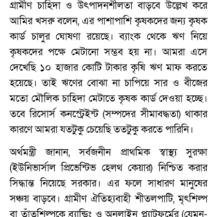
গ্রামীণ চাহিদা ও উৎপাদনশীলতা বাড়বে উল্লেখ করে
আমির খসরু বলেন, এর পাশাপাশি কৃষকদের জন্য কৃষক
কার্ড চালুর ঘোষণা রয়েছে। ব্যাংক থেকে ঋণ নিয়ে
কৃষকদের পক্ষে মেটানো সম্ভব হয় না। আমরা এসে
দেখেছি ১০ হাজার কোটি টাকার কৃষি ঋণ মাফ করতে
হয়েছে। তাই ঋণের বোঝা না চাপিয়ে সার ও বীজের
মতো মৌলিক চাহিদা মেটাতে কৃষক কার্ড দেওয়া হচ্ছে।
তবে রিসোর্স কনস্ট্রেইন্ট (সম্পদের সীমাবদ্ধতা) থাকার
কারণে আমরা যতটুকু চেয়েছি ততটুকু করতে পারিনি।
অর্থমন্ত্রী জানান, সর্বজনীন প্রাথমিক স্বাস্থ্য সুরক্ষা
(ইউনিভার্সাল প্রিভেন্টিভ হেলথ কেয়ার) নিশ্চিত করার
সিদ্ধান্ত নিয়েছে সরকার। এর ফলে সাধারণ মানুষের
সঞ্চয় বাড়বে। গ্রামীণ ঐতিহ্যবাহী শীতলপাটি, মৃৎশিল্প
বা তাঁতশিল্পকে ব্র্যান্ডিং ও অনলাইন প্ল্যাটফর্মের (যেমন-