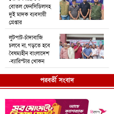
বোতল ফেনসিডিলসহ
দুই মাদক ব্যবসায়ী
গ্রেপ্তার
লুটপাট-চাঁদাবাজি
চলবে না, গড়তে হবে
বৈষম্যহীন বাংলাদেশ
-ব্যারিস্টার খোকন
পরবর্তী সংবাদ