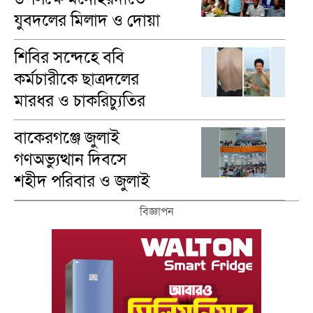
যুবদলের মিলাদ ও দোয়া
মাহফিল অনুষ্ঠিত
শিবির সন্দেহে ববি
কর্মচারীকে ছাত্রদলের
মারধর ও চাকরিচ্যুতির
অভিযোগ
বাকেরগঞ্জে জুলাই
গণঅভ্যুত্থান দিবসে
শহীদ পরিবার ও জুলাই
যোদ্ধাদের সংবর্ধনা
বিজ্ঞাপন