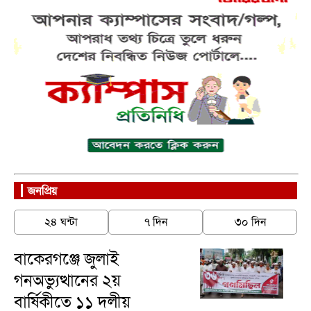
জনপ্রিয়
২৪ ঘন্টা
৭ দিন
৩০ দিন
বাকেরগঞ্জে জুলাই
গনঅভ্যুত্থানের ২য়
বার্ষিকীতে ১১ দলীয়