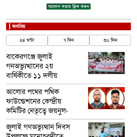
জনপ্রিয়
২৪ ঘন্টা
৭ দিন
৩০ দিন
বাকেরগঞ্জে জুলাই
গনঅভ্যুত্থানের ২য়
বার্ষিকীতে ১১ দলীয়
ঐক্যের গণমিছিল
আলোর পথের পথিক
ফাউন্ডেশনের কেন্দ্রীয়
কমিটির নেতৃত্বে জয়নুল-
মাসুম
জুলাই গণঅভ্যুত্থান দিবস
উপলক্ষে মনোহরদীতে