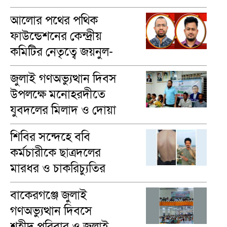
ঐক্যের গণমিছিল
আলোর পথের পথিক
ফাউন্ডেশনের কেন্দ্রীয়
কমিটির নেতৃত্বে জয়নুল-
মাসুম
জুলাই গণঅভ্যুত্থান দিবস
উপলক্ষে মনোহরদীতে
যুবদলের মিলাদ ও দোয়া
মাহফিল অনুষ্ঠিত
শিবির সন্দেহে ববি
কর্মচারীকে ছাত্রদলের
মারধর ও চাকরিচ্যুতির
অভিযোগ
বাকেরগঞ্জে জুলাই
গণঅভ্যুত্থান দিবসে
শহীদ পরিবার ও জুলাই