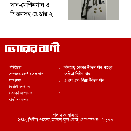
সাব-মেশিনগান ও
পিস্তলসহ গ্রেপ্তার ২
প্রতিষ্ঠাতা
:
আলহাজ্ব কোমর উদ্দিন খান সাহেব
সম্পাদক মন্ডলীর সভাপতি
:
সেলিমা শিরীণ খান
সম্পাদক
:
এ.এস.এম. জিয়া উদ্দিন খান
নির্বাহী সম্পাদক
:
সহকারী সম্পাদক
:
বার্তা সম্পাদক
:
প্রধান কার্যালয়ঃ
২৩৮, শিরীণ পয়েন্ট, মডেল স্কুল রোড, গোপালগঞ্জ - ৮১০০