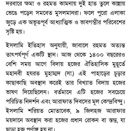
দরবারে ক্ষমা ও রহমত কামনায় দুই হাত তুলে কান্নায়
ভেঙে পড়েন সমবেত মুসলমানরা। ফলে পুরো এলাকা
জুড়ে এক অভূতপূর্ব আধ্যাত্মিক ও ভাবগম্ভীর পরিবেশের
সৃষ্টি হয়।
ইসলামি ইতিহাস অনুযায়ী, জাবালে রহমত অত্যন্ত
তাৎপর্যপূর্ণ একটি স্থান। আজ থেকে ১৪০০ বছরেরও
বেশি সময় আগে বিদায় হজের ঐতিহাসিক মুহূর্তে
মহানবী হযরত মুহাম্মদ (সা.) এই পাহাড়ের চূড়ার
কাছাকাছি অবস্থান করেই তার বিখ্যাত বিদায় হজের
ভাষণ দিয়েছিলেন। বর্তমানে এটি হজের সবচেয়ে
পরিচিত নিদর্শন এবং আরাফাত দিবসের মূল কেন্দ্রবিন্দু।
ইসলামি শরিয়ত মোতাবেক, ৯ জিলহজ আরাফার
ময়দানে অবস্থান করা হজের প্রধান রোকন বা স্তম্ভ, যা
ছাড়া হজ পূর্ণাঙ্গ হয় না।