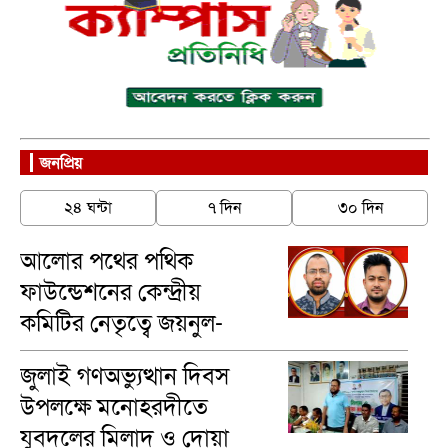
জনপ্রিয়
২৪ ঘন্টা
৭ দিন
৩০ দিন
আলোর পথের পথিক
ফাউন্ডেশনের কেন্দ্রীয়
কমিটির নেতৃত্বে জয়নুল-
মাসুম
জুলাই গণঅভ্যুত্থান দিবস
উপলক্ষে মনোহরদীতে
যুবদলের মিলাদ ও দোয়া