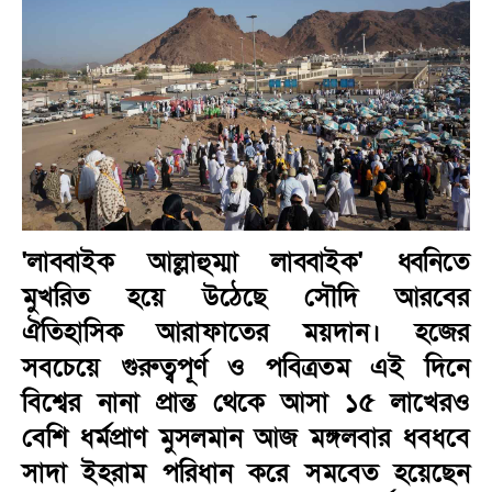
'লাব্বাইক আল্লাহুম্মা লাব্বাইক' ধ্বনিতে
মুখরিত হয়ে উঠেছে সৌদি আরবের
ঐতিহাসিক আরাফাতের ময়দান। হজের
সবচেয়ে গুরুত্বপূর্ণ ও পবিত্রতম এই দিনে
বিশ্বের নানা প্রান্ত থেকে আসা ১৫ লাখেরও
বেশি ধর্মপ্রাণ মুসলমান আজ মঙ্গলবার ধবধবে
সাদা ইহরাম পরিধান করে সমবেত হয়েছেন