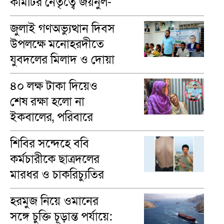
কমিটির নেতৃত্বে জয়নুল-
মাসুম
জুলাই গণঅভ্যুত্থান দিবস
উপলক্ষে মনোহরদীতে
যুবদলের মিলাদ ও দোয়া
মাহফিল অনুষ্ঠিত
৪০ লক্ষ টাকা দিয়েও
শেষ রক্ষা হলো না
ইকবালের, পরিবারে
শোকের মাতম
শিবির সন্দেহে ববি
কর্মচারীকে ছাত্রদলের
মারধর ও চাকরিচ্যুতির
অভিযোগ
হরমুজ নিয়ে ওমানের
সঙ্গে চুক্তি চূড়ান্ত পর্যায়ে: