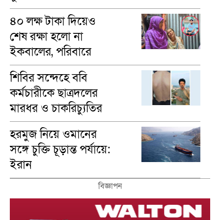
মাহফিল অনুষ্ঠিত
৪০ লক্ষ টাকা দিয়েও
শেষ রক্ষা হলো না
ইকবালের, পরিবারে
শোকের মাতম
শিবির সন্দেহে ববি
কর্মচারীকে ছাত্রদলের
মারধর ও চাকরিচ্যুতির
অভিযোগ
হরমুজ নিয়ে ওমানের
সঙ্গে চুক্তি চূড়ান্ত পর্যায়ে:
ইরান
বিজ্ঞাপন