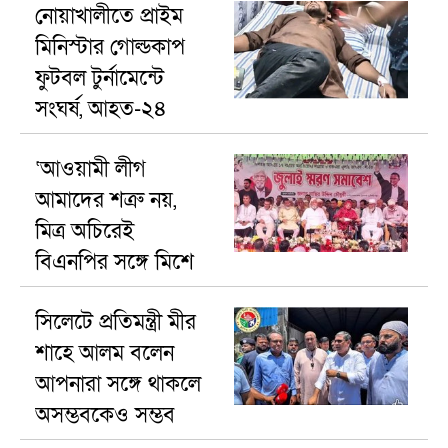
নোয়াখালীতে প্রাইম
মিনিস্টার গোল্ডকাপ
ফুটবল টুর্নামেন্টে
সংঘর্ষ, আহত-২৪
‘আওয়ামী লীগ
আমাদের শত্রু নয়,
মিত্র অচিরেই
বিএনপির সঙ্গে মিশে
যাবে’—দিরাইয়ে এমপি
সিলেটে প্রতিমন্ত্রী মীর
নাছির চৌধুরী।
শাহে আলম বলেন
আপনারা সঙ্গে থাকলে
অসম্ভবকেও সম্ভব
করা যায়।